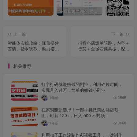
你还在到处找项目？还在当韭菜？我靠卖项目一个月收入5万+，曾经我也是个失败者。
开通知越网VIP会员，尊享全站资源免费下载，享70%的推广提成！！【限时五折优惠】
上一篇
下一篇
智能体实操攻略：涵盖搭建
抖音小店爆单陪跑，内容＋
安装、指令调教，助力搭建
货架＋全域四频共振，深度
行业专属智能体
解析抖音商品卡运营体系
相关推荐
打字打码就能赚钱的副业，利用碎片时间，
实现月入过万，简单的赚钱小副业
1年前
3565
在家躺赚新选择！一部手机做美团酒店截
图，时薪 120+，日入 500 不封顶！
1年前
3468
利用扣子工作流制作AI视频工具，一键制作