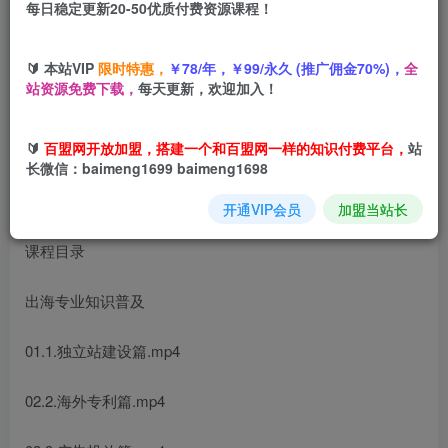
每日稳定更新20-50优质付费资源课程！
您当前未登录！建议登陆后购买，可保存购买订单
🔰 本站VIP
限时特惠，
￥78/年，￥99/永久 (推广佣金70%)，
全
站资源免费下载，
每天更新，欢迎加入！
出海专业知识普及
，从0到1，8大模块构建你的海外增长引
擎
🔰
百盟网开放加盟，搭建一个和百盟网一样的知识付费平台，
站
长微信：baimeng1699 baimeng1698
开通VIP会员
加盟当站长
课程目录
出海专业知识普及
01.1.独立站建设篇.mp4
02.2.海外专利篇.mp4