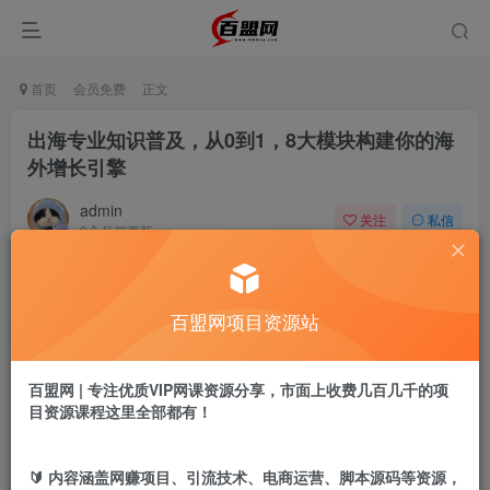
首页
会员免费
正文
出海专业知识普及，从0到1，8大模块构建你的海
外增长引擎
admin
关注
私信
9个月前更新
581
1
付费阅读
百盟网项目资源站
出海专业知识普及，从0到1，8大模块构建你的海外增长引擎
此内容为付费阅读，请付费后查看
9.9
百盟网 | 专注优质VIP网课资源分享，市面上收费几百几千的项
盟币
目资源课程这里全部都有！
免费
免费
年卡会员
永久会员
🔰 内容涵盖网赚项目、引流技术、电商运营、脚本源码等资源，
立即购买