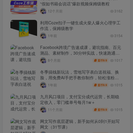
“假如书籍会说话”爆款视频保姆级教程
12个月前
3162
利用Coze扣子一键生成火柴人爆火心理学工
作流，保姆级教学
1年前
3154
Facebook跨境广告速成课，避坑指南、百元
测品、素材制作，30分钟实战，快速跑通首
单出单
1017
8个月前
9.9
盟币
冬季搞钱新玩法，雪地写字表白送祝福、换
脸，用免费AI手把手教你制作，轻松涨粉
3.5w，接单到手软
1015
1年前
9.9
盟币
九月风口项目，支付宝分成代运营，长期稳
定收入，零门槛单号每月1w＋
1015
11个月前
9.9
盟币
网文写作底层逻辑，新手如何从0到1开始写
网文（31节课）