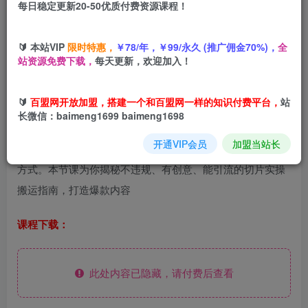
每日稳定更新20-50优质付费资源课程！
您当前未登录！建议登陆后购买，可保存购买订单
Tiktok影视大牛搬运切片手法，详细玩法教程
🔰 本站VIP
限时特惠，
￥78/年，￥99/永久 (推广佣金70%)，
全
站资源免费下载，
每天更新，欢迎加入！
🔰
百盟网开放加盟，搭建一个和百盟网一样的知识付费平台，
站
课程介绍：
长微信：baimeng1699 baimeng1698
开通VIP会员
加盟当站长
在短视频时代，“切片”创作成为许多创作者快速吸引流量的
方式。本节课为你揭秘不违规、有创意、能引流的切片实操
搬运指南，打造爆款内容
课程下载：
此处内容已隐藏，请付费后查看