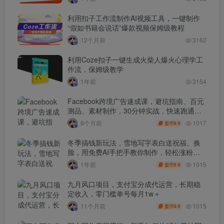
利用扣子工作流制作AI视频工具，一键制作
“假如书籍会说话”爆款视频保姆级教程
12个月前
3162
利用Coze扣子一键生成火柴人爆火心理学工
作流，保姆级教学
1年前
3154
Facebook跨境广告速成课，避坑指南、百元
测品、素材制作，30分钟实战，快速跑通首
单出单
1017
8个月前
9.9
盟币
冬季搞钱新玩法，雪地写字表白送祝福、换
脸，用免费AI手把手教你制作，轻松涨粉
3.5w，接单到手软
1015
1年前
9.9
盟币
九月风口项目，支付宝分成代运营，长期稳
定收入，零门槛单号每月1w＋
1015
11个月前
9.9
盟币