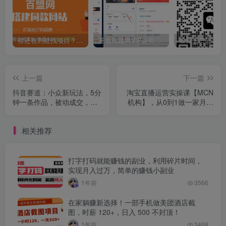
你还在到处找项目？还在当韭菜？我靠卖项目一个月收入5万+，曾经我也是个失败者。
开通知越网VIP会员，尊享全站资源免费下载，享70%的推广提成！！【限时五折优惠】
上一篇
下一篇
抖音赛道：小众新玩法，5分
淘宝直播运营实操课【MCN
钟一条作品，被动成交，日
机构】，从0到1做一家月销
利润3张
千W的直播机构
相关推荐
打字打码就能赚钱的副业，利用碎片时间，
实现月入过万，简单的赚钱小副业
1年前
3566
在家躺赚新选择！一部手机做美团酒店截
图，时薪 120+，日入 500 不封顶！
1年前
3468