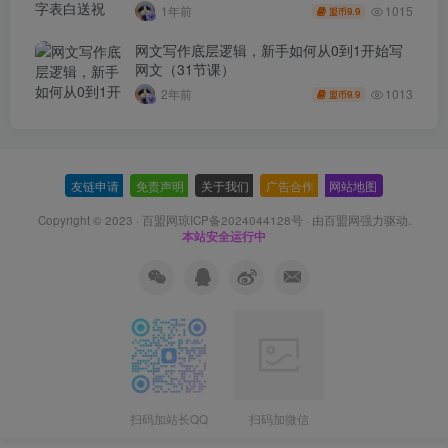
3.5w，接单到手软
1015
1年前
9.9
盟币
网文写作底层逻辑，新手如何从0到1开始写
网文（31节课）
1013
2年前
9.9
盟币
友链申请
-
免责声明
-
关于我们
-
广告合作
-
网站地图
Copyright © 2023 ·
百盟网琼ICP备2024044128号
· 由
百盟网
强力驱动.
本站安全运行中
扫码加站长QQ
扫码加微信