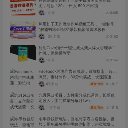
图，时薪 120+，日入 500 不封顶！
1年前
3468
利用扣子工作流制作AI视频工具，一键制作
“假如书籍会说话”爆款视频保姆级教程
12个月前
3162
利用Coze扣子一键生成火柴人爆火心理学工
作流，保姆级教学
1年前
3154
Facebook跨境广告速成课，避坑指南、百元
测品、素材制作，30分钟实战，快速跑通首
单出单
1017
8个月前
9.9
盟币
九月风口项目，支付宝分成代运营，长期稳
定收入，零门槛单号每月1w＋
1015
11个月前
9.9
盟币
冬季搞钱新玩法，雪地写字表白送祝福、换
脸，用免费AI手把手教你制作，轻松涨粉