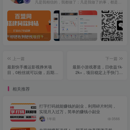
凡是我相信的，我都做了；凡是我做了的事，都是全身心地投入去做的
你还在到处找项目？还在当韭菜？我靠卖项目一个月收入5万+，曾经我也是个失败者。
开通知越网VIP会员，尊享全站资源免费下载，享70%的推广提成！！【限时五折优惠】
上一篇
下一篇
最新快手搬运影视挣米项
最新小游戏赛道，日收益1k-
目，0粉丝就可以做，后期收
2k+，项目稳定上手快门槛
益稳定在每天100-1k
低，在家就可以自己创业
【揭秘】
相关推荐
打字打码就能赚钱的副业，利用碎片时间，
实现月入过万，简单的赚钱小副业
1年前
3566
在家躺赚新选择！一部手机做美团酒店截