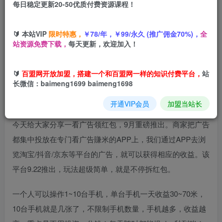
每日稳定更新20-50优质付费资源课程！
您当前未登录！建议登陆后购买，可保存购买订单
🔰 本站VIP
限时特惠，
￥78/年，￥99/永久 (推广佣金70%)，
全
站资源免费下载，
每天更新，欢迎加入！
淘热点看广领红包，9月重磅推出，不限制手机数量，手机越
多，收益越高，一天8张
🔰
百盟网开放加盟，搭建一个和百盟网一样的知识付费平台，
站
长微信：baimeng1699 baimeng1698
开通VIP会员
加盟当站长
今天给大家分享一看广告领红包，9月重磅推出。商家把广告
都集中投放在专门看广告賺米的APP上，我们通过APP去浏
览淘宝/抖音/京东等平台的广告，就可以获得相应的收益。该
平台9.22推出，玩法超级简单，就是不停拆红包。
一个人可以操作1~10台手机，单台手机一天收益30~70米，
10台手机就是几张了，不限制手机数量，手机越多，收益越