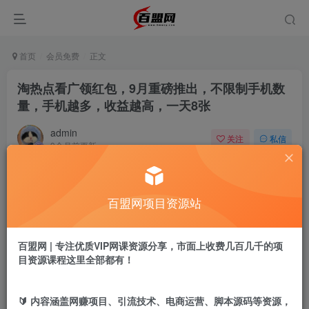
首页
会员免费
正文
淘热点看广领红包，9月重磅推出，不限制手机数
量，手机越多，收益越高，一天8张
admin
关注
私信
9个月前更新
934
18
付费阅读
百盟网项目资源站
淘热点看广领红包，9月重磅推出，不限制手机数量，手机越多，收益越高，一天8张
此内容为付费阅读，请付费后查看
9.9
百盟网 | 专注优质VIP网课资源分享，市面上收费几百几千的项
盟币
目资源课程这里全部都有！
免费
免费
年卡会员
永久会员
🔰 内容涵盖网赚项目、引流技术、电商运营、脚本源码等资源，
立即购买