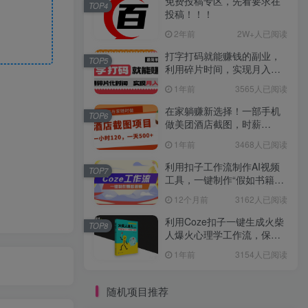
免费投稿专区，先看要求在
TOP4
投稿！！！
2年前
2W+人已阅读
打字打码就能赚钱的副业，
TOP5
利用碎片时间，实现月入过
万，简单的赚钱小副业
1年前
3565人已阅读
在家躺赚新选择！一部手机
TOP6
做美团酒店截图，时薪
120+，日入 500 不封顶！
1年前
3468人已阅读
利用扣子工作流制作AI视频
TOP7
工具，一键制作“假如书籍会
说话”爆款视频保姆级教程
12个月前
3162人已阅读
利用Coze扣子一键生成火柴
TOP8
人爆火心理学工作流，保姆
级教学
1年前
3154人已阅读
随机项目推荐