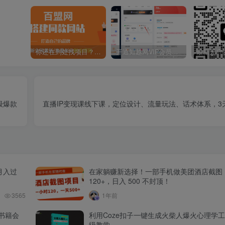
你还在到处找项目？还在当韭菜？我靠卖项目一个月收入5万+，曾经我也是个失败者。
开通知越网VIP会员，尊享全站资源免费下载，享70%的推广提成！！【限时五折优惠】
级爆款
直播IP变现课线下课，定位设计、流量玩法、话术体系，3
月入过
在家躺赚新选择！一部手机做美团酒店截图
120+，日入 500 不封顶！
3565
1年前
书籍会
利用Coze扣子一键生成火柴人爆火心理学
级教学