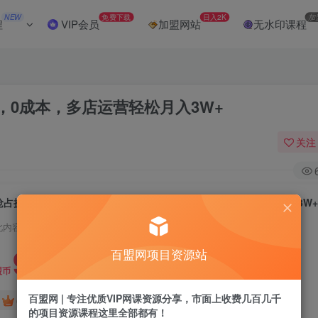
NEW
免费下载
日入2K
加
程
VIP会员
加盟网站
无水印课程
0成本，多店运营轻松月入3W+
关注
抢占拼多多虚拟电商风口：长久稳定项目，0成本，多店运营轻松月入3W
此内容为付费阅读，请付费后查看
9.9
百盟网项目资源站
盟币
百盟网 | 专注优质VIP网课资源分享，市面上收费几百几千
免费
免费
年卡会员
永久会员
的项目资源课程这里全部都有！