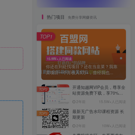
热门项目
免费分享网赚资讯
TOP1
15.9W+人已阅读
你还在到处找项目？还在当韭菜？我靠
卖项目一个月收入5万+，曾经我也...
开通知越网VIP会员，尊享全
TOP2
站资源免费下载，享70%的
推广提成！！【限时五折优
2年前
15.5W+人已阅读
惠】
最新无广告水印课程资源 长
TOP3
期更新
2年前
10W+人已阅读