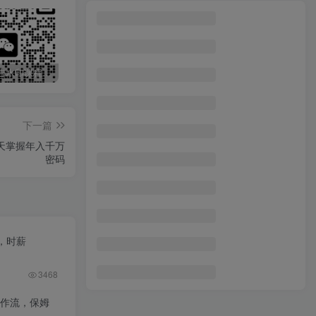
最新无广告水印课程资源 长期更新
免费投稿专区，先看要求在投稿！！！
打字打码就能赚钱的副业，利用碎片时间，实现月入过万，简单的赚钱小副业
下一篇
天掌握年入千万
密码
，时薪
3468
工作流，保姆