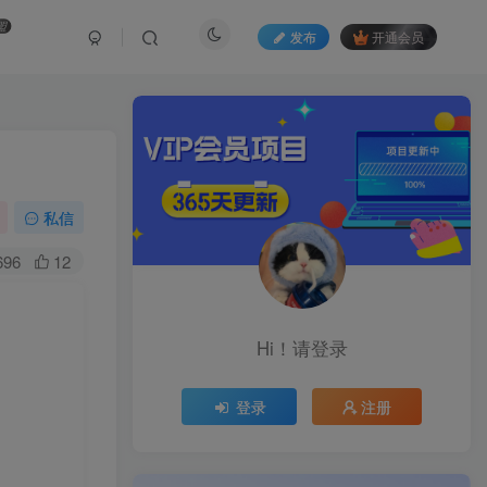
盟
发布
开通会员
私信
696
12
+
Hi！请登录
登录
注册