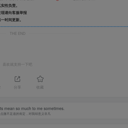
真实性负责。
发现请向客服举报
第一时间更新。
THE END
喜欢就支持一下吧
2
分享
收藏
nts mean so much to me sometimes.
一点微不足道的肯定，对我却意义非凡