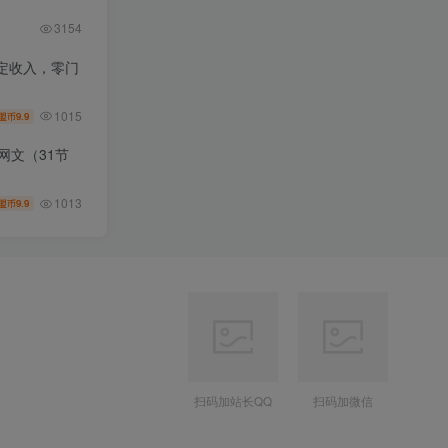
3154
定收入，零门
1015
9.9
盟币
网文（31节
1013
9.9
盟币
扫码加站长QQ
扫码加微信