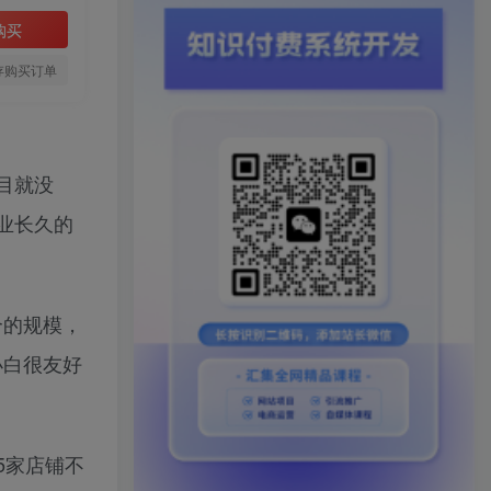
购买
存购买订单
目就没
业长久的
个的规模，
小白很友好
5家店铺不