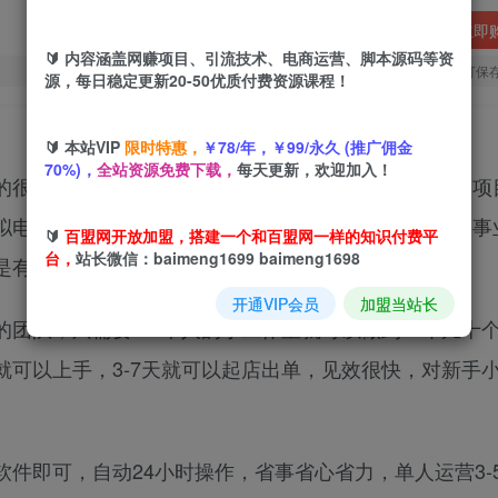
立即
🔰 内容涵盖网赚项目、引流技术、电商运营、脚本源码等资
您当前未登录！建议登陆后购买，可保
源，每日稳定更新20-50优质付费资源课程！
🔰 本站VIP
限时特惠，
￥78/年，￥99/永久 (推广佣金
70%)，
全站资源免费下载，
每天更新，欢迎加入！
的很难，想要投入时间去深耕一个赛道可是还没做多久项
拟电商根本就没有这方面的担心。你可以把它当做一份事
🔰
百盟网开放加盟，搭建一个和百盟网一样的知识付费平
台，
站长微信：baimeng1699 baimeng1698
是有可能的
开通VIP会员
加盟当站长
团队，只需要1-2个人的小工作室就可以做到一年几十
可以上手，3-7天就可以起店出单，见效很快，对新手
件即可，自动24小时操作，省事省心省力，单人运营3-