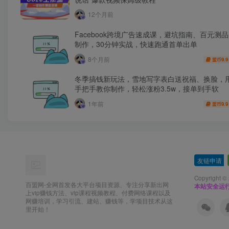
12个月前
Facebook跨境广告速成课，避坑指南、百元测
制作，30分钟实战，快速跑通首单出单
8个月前
9.9
盟币
冬季搞钱新玩法，雪地写字表白送祝福、换脸，用
手把手教你制作，轻松涨粉3.5w，接单到手软
1年前
9.9
盟币
友链申请
-
Copyright ©
百盟网-全网首发各大平台项目资源、专注分享新出网
本站安全运
上vip赚钱方法、vip课程视频教程、付费网络课程以及
网赚培训，学习引流、建站、赚钱等，学项目技术从这
里开始！