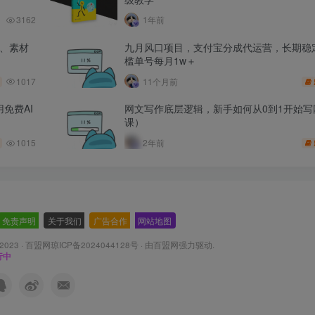
3162
1年前
品、素材
九月风口项目，支付宝分成代运营，长期稳
槛单号每月1w＋
1017
11个月前
免费AI
网文写作底层逻辑，新手如何从0到1开始写
课）
1015
2年前
免责声明
-
关于我们
-
广告合作
-
网站地图
 2023 ·
百盟网琼ICP备2024044128号
· 由
百盟网
强力驱动.
行中