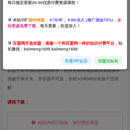
每日稳定更新20-50优质付费资源课程！
您当前未登录！建议登陆后购买，可保存购买订单
🔰 本站VIP
限时特惠，
￥78/年，￥99/永久 (推广佣金70%)，
全
站资源免费下载，
每天更新，欢迎加入！
2025拼多多旺季新老店铺——快速低成本起量破千单
🔰
百盟网开放加盟，搭建一个和百盟网一样的知识付费平台，
站
长微信：baimeng1699 baimeng1698
课程介绍：
开通VIP会员
加盟当站长
在这个竞争激烈的电商旺季，拼多多新店铺想要快速起量并
突破千单大关，并非遥不可及，全程1小时49分实操干货讲
解
课程下载：
此处内容已隐藏，请付费后查看