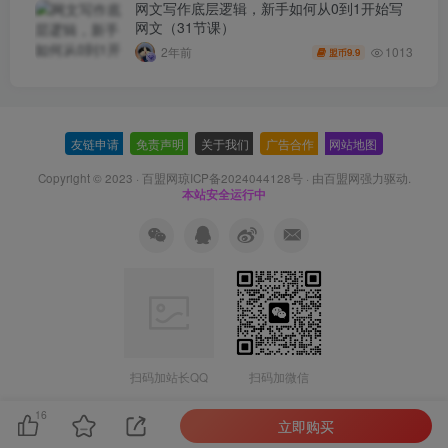
网文写作底层逻辑，新手如何从0到1开始写
网文（31节课）
1013
2年前
9.9
盟币
友链申请
-
免责声明
-
关于我们
-
广告合作
-
网站地图
Copyright © 2023 ·
百盟网琼ICP备2024044128号
· 由
百盟网
强力驱动.
本站安全运行中
扫码加站长QQ
扫码加微信
16
立即购买