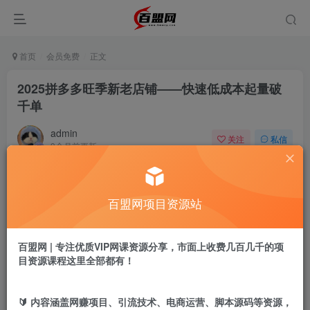
首页
会员免费
正文
2025拼多多旺季新老店铺——快速低成本起量破
千单
admin
关注
私信
9个月前更新
892
16
付费阅读
百盟网项目资源站
2025拼多多旺季新老店铺——快速低成本起量破千单
此内容为付费阅读，请付费后查看
9.9
百盟网 | 专注优质VIP网课资源分享，市面上收费几百几千的项
盟币
目资源课程这里全部都有！
免费
免费
年卡会员
永久会员
🔰 内容涵盖网赚项目、引流技术、电商运营、脚本源码等资源，
立即购买