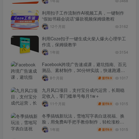
1年前
3468
利用扣子工作流制作AI视频工具，一键制作
“假如书籍会说话”爆款视频保姆级教程
12个月前
3162
利用Coze扣子一键生成火柴人爆火心理学工
作流，保姆级教学
1年前
3154
Facebook跨境广告速成课，避坑指南、百元
测品、素材制作，30分钟实战，快速跑通首
单出单
1017
8个月前
9.9
盟币
九月风口项目，支付宝分成代运营，长期稳
定收入，零门槛单号每月1w＋
1015
11个月前
9.9
盟币
冬季搞钱新玩法，雪地写字表白送祝福、换
脸，用免费AI手把手教你制作，轻松涨粉
3.5w，接单到手软
1015
1年前
9.9
盟币