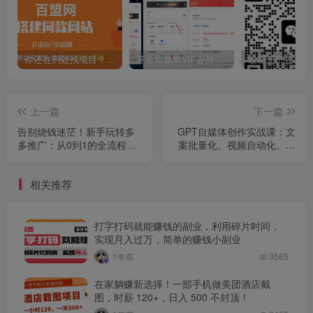
你还在到处找项目？还在当韭菜？我靠卖项目一个月收入5万+，曾经我也是个失败者。
开通知越网VIP会员，尊享全站资源免费下载，享70%的推广提成！！【限时五折优惠】
上一篇
下一篇
告别烧钱迷茫！新手玩转多
GPT自媒体创作实战课：文
多推广：从0到1的全流程攻
案批量化、视频自动化、标
略(含选品/出价/避坑)
题生成，效率提升100倍
相关推荐
打字打码就能赚钱的副业，利用碎片时间，
实现月入过万，简单的赚钱小副业
1年前
3565
在家躺赚新选择！一部手机做美团酒店截
图，时薪 120+，日入 500 不封顶！