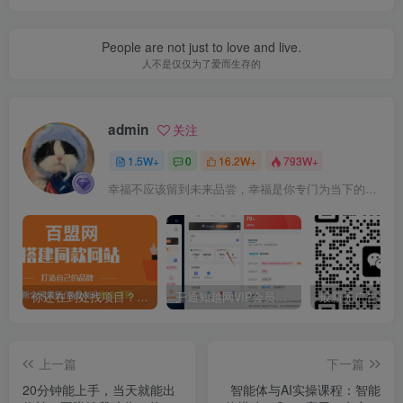
People are not just to love and live.
人不是仅仅为了爱而生存的
admin
关注
1.5W+
0
16.2W+
793W+
幸福不应该留到未来品尝，幸福是你专门为当下的自己所准备的
你还在到处找项目？还在当韭菜？我靠卖项目一个月收入5万+，曾经我也是个失败者。
开通知越网VIP会员，尊享全站资源免费下载，享70%的推广提成！！【限时五折优惠】
上一篇
下一篇
20分钟能上手，当天就能出
智能体与AI实操课程：智能