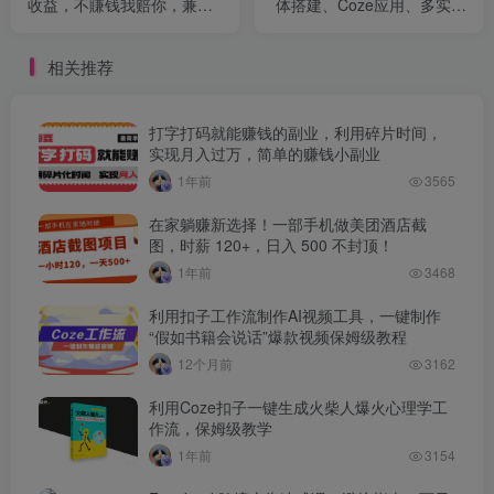
收益，不賺钱我赔你，兼职
体搭建、Coze应用、多实操
副业的不二之选【揭秘】
案例，视频生成、剪辑等实
用内容
相关推荐
打字打码就能赚钱的副业，利用碎片时间，
实现月入过万，简单的赚钱小副业
1年前
3565
在家躺赚新选择！一部手机做美团酒店截
图，时薪 120+，日入 500 不封顶！
1年前
3468
利用扣子工作流制作AI视频工具，一键制作
“假如书籍会说话”爆款视频保姆级教程
12个月前
3162
利用Coze扣子一键生成火柴人爆火心理学工
作流，保姆级教学
1年前
3154