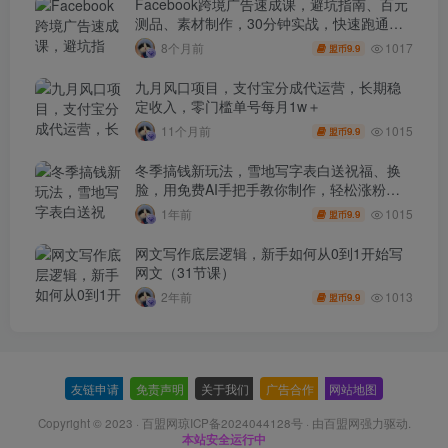
Facebook跨境广告速成课，避坑指南、百元
测品、素材制作，30分钟实战，快速跑通首
单出单
1017
8个月前
9.9
盟币
九月风口项目，支付宝分成代运营，长期稳
定收入，零门槛单号每月1w＋
1015
11个月前
9.9
盟币
冬季搞钱新玩法，雪地写字表白送祝福、换
脸，用免费AI手把手教你制作，轻松涨粉
3.5w，接单到手软
1015
1年前
9.9
盟币
网文写作底层逻辑，新手如何从0到1开始写
网文（31节课）
1013
2年前
9.9
盟币
友链申请
-
免责声明
-
关于我们
-
广告合作
-
网站地图
Copyright © 2023 ·
百盟网琼ICP备2024044128号
· 由
百盟网
强力驱动.
本站安全运行中