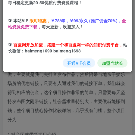
每日稳定更新20-50优质付费资源课程！
您当前未登录！建议登陆后购买，可保存购买订单
抖音团购带货项目，一部手机简单操作，一周3k+
🔰 本站VIP
限时特惠，
￥78/年，￥99/永久 (推广佣金70%)，
全
站资源免费下载，
每天更新，欢迎加入！
🔰
百盟网开放加盟，搭建一个和百盟网一样的知识付费平台，
站
项目介绍：
长微信：baimeng1699 baimeng1698
开通VIP会员
加盟当站长
抖音团购带货项目这个项目小白，没有经验的人也可以去
做，主要就是我们去抖音发布作品，然后附带当地亲子娱乐
场所的优惠链接，只要有人通过我们的链接下单，我们就会
得到相应的佣金，这个项目操作非常的简单，只需要每天坚
持发布图文附带链接，社会需求量特别大，主要做就能賺到
钱，整个项目核心操作比较详细，几乎没有门槛，整个项目
分为
1.抖音团购带货项目介绍