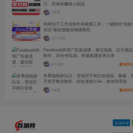
万，简单的赚钱小副业
1年前
利用扣子工作流制作AI视频工具，一键制作“假如
说话”爆款视频保姆级教程
12个月前
Facebook跨境广告速成课，避坑指南、百元测
制作，30分钟实战，快速跑通首单出单
8个月前
9.9
盟币
冬季搞钱新玩法，雪地写字表白送祝福、换脸，用
手把手教你制作，轻松涨粉3.5w，接单到手软
1年前
9.9
盟币
友链申请
-