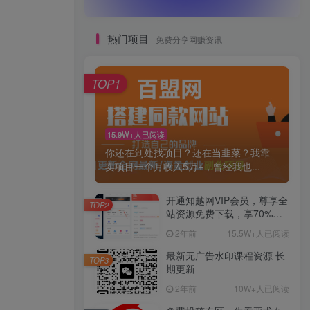
热门项目
免费分享网赚资讯
TOP1
15.9W+人已阅读
你还在到处找项目？还在当韭菜？我靠
卖项目一个月收入5万+，曾经我也...
开通知越网VIP会员，尊享全
TOP2
站资源免费下载，享70%的
推广提成！！【限时五折优
2年前
15.5W+人已阅读
惠】
最新无广告水印课程资源 长
TOP3
期更新
2年前
10W+人已阅读