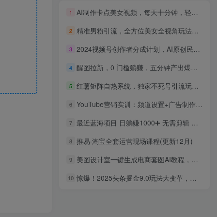
AI制作卡点美女视频，每天十分钟，轻松上手，即学即会，多渠道变现
1
精准男粉引流，全方位美女全视角玩法，日引流100+，月入1w
2
2024视频号创作者分成计划，AI原创民间故事，非搬运，日入1000+
3
醒图拉新，0 门槛躺赚，五分钟产出爆款，单条视频收入5000+
4
红薯矩阵自热系统，独家不死号引流玩法！矩阵操作日引流500+
5
YouTube营销实训：频道设置+广告制作+网红合作，3月订单42w刀月询盘200+
6
最近蓝海项目 日躺赚1000➕ 无需剪辑 直接搬运
7
推易·淘宝全套运营现场课程(更新12月)
8
美图设计室一键生成电商套图AI教程，一句话一张图，生成亚马逊电商套图
9
惊爆！2025头条掘金9.0玩法大变革，逆天改命！借助AI，一键就能催生爆款文章，每天仅需复制粘贴，轻松日入500+
10