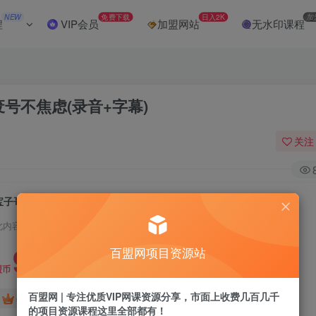
NEW
免费下载
日入2K
加
程
VIP会员
加盟网站
无水印课程
号不焦虑(录音+字幕)
关注
宝子哥9月20日线下课，AI实景直播，不废号不焦虑(录音+字幕)
此内容为付费阅读，请付费后查看
9.9
百盟网项目资源站
盟币
百盟网 | 专注优质VIP网课资源分享，市面上收费几百几千
免费
免费
年卡会员
永久会员
的项目资源课程这里全部都有！