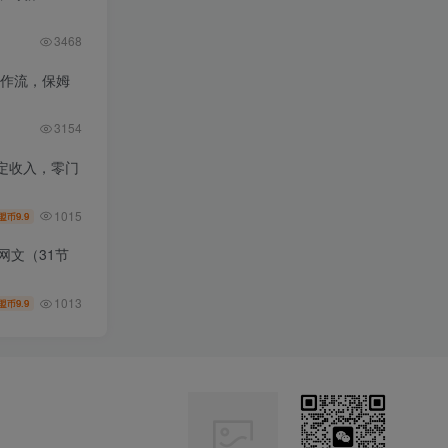
3468
工作流，保姆
3154
定收入，零门
1015
9.9
盟币
网文（31节
1013
9.9
盟币