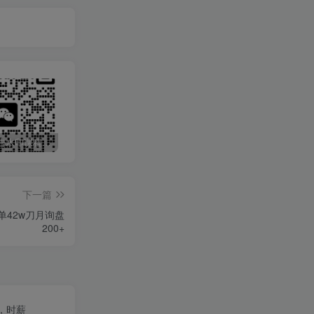
最新无广告水印课程资源 长期更新
免费投稿专区，先看要求在投稿！！！
打字打码就能赚钱的副业，利用碎片时间，实现月入过万，简单的赚钱小副业
下一篇
单42w刀月询盘
200+
，时薪