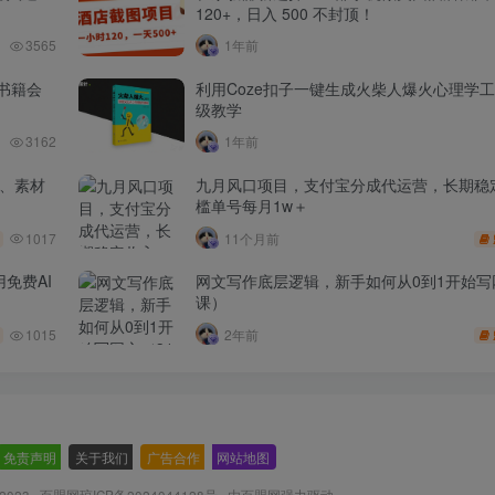
120+，日入 500 不封顶！
3565
1年前
书籍会
利用Coze扣子一键生成火柴人爆火心理学
级教学
3162
1年前
品、素材
九月风口项目，支付宝分成代运营，长期稳
槛单号每月1w＋
1017
11个月前
免费AI
网文写作底层逻辑，新手如何从0到1开始写
课）
1015
2年前
免责声明
-
关于我们
-
广告合作
-
网站地图