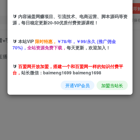
立即
🔰 内容涵盖网赚项目、引流技术、电商运营、脚本源码等资
您当前未登录！建议登陆后购买，可保
源，每日稳定更新20-50优质付费资源课程！
音+字幕）
🔰 本站VIP
限时特惠，
￥78/年，￥99/永久 (推广佣金
70%)，
全站资源免费下载，
每天更新，欢迎加入！
🔰
百盟网开放加盟，搭建一个和百盟网一样的知识付费平
台，
站长微信：baimeng1699 baimeng1698
开通VIP会员
加盟当站长