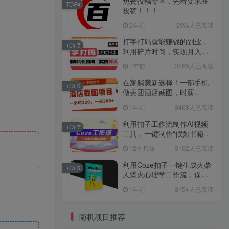
免费投稿专区，先看要求在
TOP4
投稿！！！
2年前
2W+人已阅读
打字打码就能赚钱的副业，
TOP5
利用碎片时间，实现月入过
万，简单的赚钱小副业
1年前
3565人已阅读
在家躺赚新选择！一部手机
TOP6
做美团酒店截图，时薪
120+，日入 500 不封顶！
1年前
3468人已阅读
利用扣子工作流制作AI视频
TOP7
工具，一键制作“假如书籍会
说话”爆款视频保姆级教程
12个月前
3162人已阅读
利用Coze扣子一键生成火柴
TOP8
人爆火心理学工作流，保姆
级教学
1年前
3154人已阅读
随机项目推荐