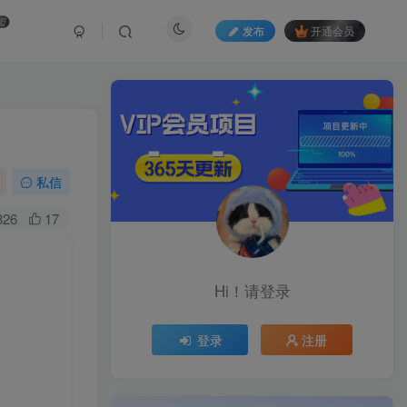
盟
发布
开通会员
私信
826
17
Hi！请登录
登录
注册