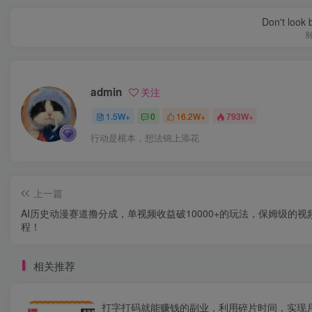
Don't look 
admin
关注
1.5W+
0
16.2W+
793W+
行动是根本，想法锦上添花
上一篇
AI历史动漫赛道撸分成，单视频收益破10000+的玩法，保姆级的视
程！
相关推荐
打字打码就能赚钱的副业，利用碎片时间，实现