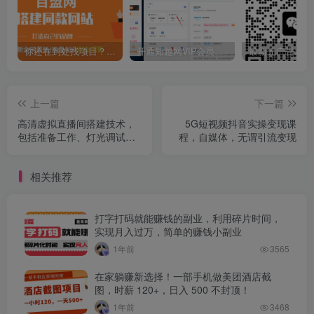
你还在到处找项目？还在当韭菜？我靠卖项目一个月收入5万+，曾经我也是个失败者。
开通知越网VIP会员，尊享全站资源免费下载，享70%的推广提成！！【限时五折优惠】
上一篇
下一篇
高清虚拟直播间搭建技术，
5G短视频抖音实操变现课
包括准备工作、灯光调试，
程，自媒体，无谓引流变现
软件下载、设备连接，画面
添加等
相关推荐
打字打码就能赚钱的副业，利用碎片时间，
实现月入过万，简单的赚钱小副业
1年前
3565
在家躺赚新选择！一部手机做美团酒店截
图，时薪 120+，日入 500 不封顶！
1年前
3468