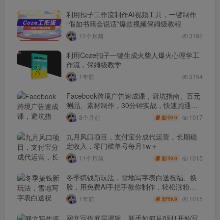
利用扣子工作流制作AI视频工具，一键制作
“假如书籍会说话”爆款视频保姆级教程
12个月前
3162
利用Coze扣子一键生成火柴人爆火心理学工
作流，保姆级教学
1年前
3154
Facebook跨境广告速成课，避坑指南、百元
测品、素材制作，30分钟实战，快速跑通首
单出单
1017
8个月前
9.9
盟币
九月风口项目，支付宝分成代运营，长期稳
定收入，零门槛单号每月1w＋
1015
11个月前
9.9
盟币
冬季搞钱新玩法，雪地写字表白送祝福、换
脸，用免费AI手把手教你制作，轻松涨粉
3.5w，接单到手软
1015
1年前
9.9
盟币
网文写作底层逻辑，新手如何从0到1开始写