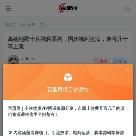
首页
会员免费
正文
高德地图十月福利系列，国庆福利拉满，单号几十
不上限
admin
关注
私信
9个月前更新
919
12
付费阅读
百盟网项目资源站
高德地图十月福利系列，国庆福利拉满，单号几十不上限
此内容为付费阅读，请付费后查看
9.9
百盟网 | 专注优质VIP网课资源分享，市面上收费几百几千的项
盟币
目资源课程这里全部都有！
免费
免费
年卡会员
永久会员
🔰 内容涵盖网赚项目、引流技术、电商运营、脚本源码等资源，
立即购买