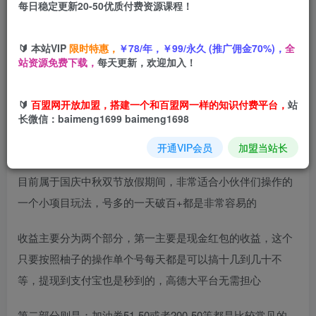
每日稳定更新20-50优质付费资源课程！
您当前未登录！建议登陆后购买，可保存购买订单
🔰 本站VIP
限时特惠，
￥78/年，￥99/永久 (推广佣金70%)，
全
站资源免费下载，
每天更新，欢迎加入！
高德地图十月福利系列，国庆福利拉满，单号几十不上限
🔰
百盟网开放加盟，搭建一个和百盟网一样的知识付费平台，
站
长微信：baimeng1699 baimeng1698
本期所分享是依旧是线报系列的项目玩法，通俗易懂，操作
简单，看一遍即可上手
开通VIP会员
加盟当站长
目前属于国庆中秋双节放假期间，非常适合小伙伴们操作的
一个小项目玩法，号多的一天破百+都是非常容易的
收益主要分为两个部分，第一主要是现金红包的收益，这个
只要按照柚子的操作单个号每天都是可以搞十几到几十不
等，提现到支付宝也是秒到的，高德大平台无需担心
第二部分则是；加油券51-50或者200-50等都是比较常见的，