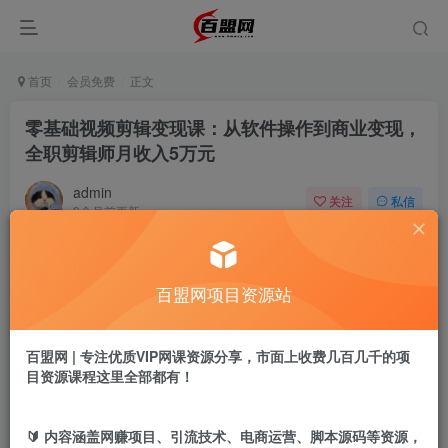
首页
会员免费
正文
零基础视频剪辑变现课：从软件操作到商业变现，
全职剪辑师月收入5万元
admin
关注
私信
9个月前更新
892
18
付费阅读
百盟网项目资源站
零基础视频剪辑变现课：从软件操作到商业变现，全职剪辑师月收入5万元
此内容为付费阅读，请付费后查看
9.9
百盟网 | 专注优质VIP网课资源分享，市面上收费几百几千的项
盟币
目资源课程这里全部都有！
免费
免费
年卡会员
永久会员
🔰 内容涵盖网赚项目、引流技术、电商运营、脚本源码等资源，
立即购买