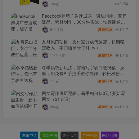
1年前
3154
Facebook跨境广告速成课，避坑指南、百元
测品、素材制作，30分钟实战，快速跑通首
单出单
1017
8个月前
9.9
盟币
九月风口项目，支付宝分成代运营，长期稳
定收入，零门槛单号每月1w＋
1015
11个月前
9.9
盟币
冬季搞钱新玩法，雪地写字表白送祝福、换
脸，用免费AI手把手教你制作，轻松涨粉
3.5w，接单到手软
1015
1年前
9.9
盟币
网文写作底层逻辑，新手如何从0到1开始写
网文（31节课）
1013
2年前
9.9
盟币
友链申请
-
免责声明
-
关于我们
-
广告合作
-
网站地图