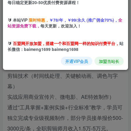
每日稳定更新20-50优质付费资源课程！
您当前未登录！建议登陆后购买，可保存购买订单
🔰 本站VIP
限时特惠，
￥78/年，￥99/永久 (推广佣金70%)，
全
站资源免费下载，
每天更新，欢迎加入！
本课程为零基础视频剪辑系统课，涵盖三大核心模
🔰
百盟网开放加盟，搭建一个和百盟网一样的知识付费平台，
站
块：
长微信：baimeng1699 baimeng1698
开通VIP会员
加盟当站长
软件基础（工程建立、界面操作、素材管理）
剪辑技术（时间线处理、关键帧动画、调色与字
幕）
实战应用商业宣传片、微电影、AE特效制作）
通过“工具掌握+案例实操+行业标准”教学，学员可
独立完成专业级视频制作，部分学员接单报价500-
3000元/条，全职剪辑师月收入1.5万-5万元。