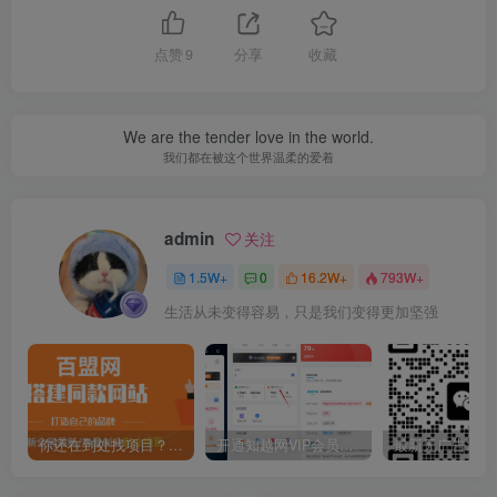
点赞
9
分享
收藏
We are the tender love in the world.
我们都在被这个世界温柔的爱着
admin
关注
1.5W+
0
16.2W+
793W+
生活从未变得容易，只是我们变得更加坚强
你还在到处找项目？还在当韭菜？我靠卖项目一个月收入5万+，曾经我也是个失败者。
开通知越网VIP会员，尊享全站资源免费下载，享70%的推广提成！！【限时五折优惠】