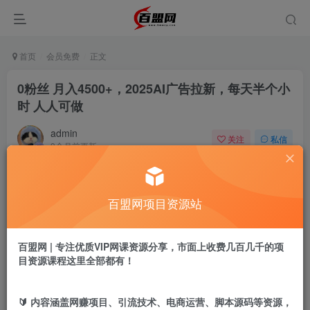
首页
会员免费
正文
0粉丝 月入4500+，2025AI广告拉新，每天半个小
时 人人可做
admin
关注
私信
9个月前更新
335
9
付费阅读
百盟网项目资源站
0粉丝 月入4500+，2025AI广告拉新，每天半个小时 人人可做
此内容为付费阅读，请付费后查看
9.9
百盟网 | 专注优质VIP网课资源分享，市面上收费几百几千的项
盟币
目资源课程这里全部都有！
免费
免费
年卡会员
永久会员
🔰 内容涵盖网赚项目、引流技术、电商运营、脚本源码等资源，
立即购买