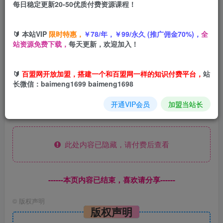
每日稳定更新20-50优质付费资源课程！
您当前未登录！建议登陆后购买，可保存购买订单
🔰 本站VIP
限时特惠，
￥78/年，￥99/永久 (推广佣金70%)，
全
站资源免费下载，
每天更新，欢迎加入！
0粉丝 月入4500+，2025AI广告拉新，每天半个小
🔰
百盟网开放加盟，搭建一个和百盟网一样的知识付费平台，
站
时 人人可做
长微信：baimeng1699 baimeng1698
开通VIP会员
加盟当站长
课程下载：
此处内容已隐藏，请付费后查看
------本页内容已结束，喜欢请分享------
©
版权声明
版权声明