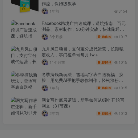
作流，保姆级教学
1年前
3154
Facebook跨境广告速成课，避坑指南、百元
测品、素材制作，30分钟实战，快速跑通首
单出单
1017
8个月前
9.9
盟币
九月风口项目，支付宝分成代运营，长期稳
定收入，零门槛单号每月1w＋
1015
11个月前
9.9
盟币
冬季搞钱新玩法，雪地写字表白送祝福、换
脸，用免费AI手把手教你制作，轻松涨粉
3.5w，接单到手软
1015
1年前
9.9
盟币
网文写作底层逻辑，新手如何从0到1开始写
网文（31节课）
1013
2年前
9.9
盟币