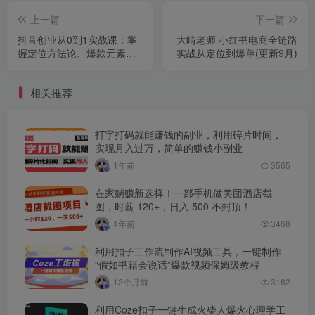
上一篇
下一篇
抖音创业从0到1实战课：掌
大晴老师·小红书电商全链路
握定位方法论、爆款元素、
实战从定位到爆单(更新9月)
直播留人，月涨粉50w+
相关推荐
打字打码就能赚钱的副业，利用碎片时间，
实现月入过万，简单的赚钱小副业
1年前
3565
在家躺赚新选择！一部手机做美团酒店截
图，时薪 120+，日入 500 不封顶！
1年前
3468
利用扣子工作流制作AI视频工具，一键制作
“假如书籍会说话”爆款视频保姆级教程
12个月前
3162
利用Coze扣子一键生成火柴人爆火心理学工