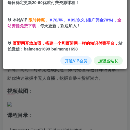
每日稳定更新20-50优质付费资源课程！
您当前未登录！建议登陆后购买，可保存购买订单
🔰 本站VIP
限时特惠，
￥78/年，￥99/永久 (推广佣金70%)，
全
站资源免费下载，
每天更新，欢迎加入！
课程介绍：
🔰
百盟网开放加盟，搭建一个和百盟网一样的知识付费平台，
站
课程来自百川联盟的半无人直播涵盖从基础认知到实操的丰
长微信：baimeng1699 baimeng1698
富内容。包含直播助手升级使用、无人直播起号及微付费投
放技巧，还有女装等品类的选品、剪辑、搭建直播间与话术
开通VIP会员
加盟当站长
训练。同时，对常见违规问题、账号处理等进行详细讲解，
助你快速掌握半无人直播，挖掘直播带货新潜力。
视频截图：
课程目录：