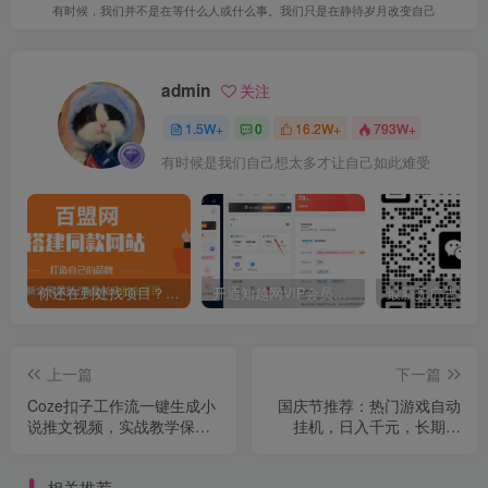
有时候，我们并不是在等什么人或什么事。我们只是在静待岁月改变自己
admin
关注
1.5W+
0
16.2W+
793W+
有时候是我们自己想太多才让自己如此难受
你还在到处找项目？还在当韭菜？我靠卖项目一个月收入5万+，曾经我也是个失败者。
开通知越网VIP会员，尊享全站资源免费下载，享70%的推广提成！！【限时五折优惠】
上一篇
下一篇
Coze扣子工作流一键生成小
国庆节推荐：热门游戏自动
说推文视频，实战教学保姆
挂机，日入千元，长期稳
级教程
定！
相关推荐