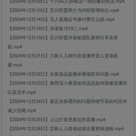
【2024年12月09日】千川A2人群截流一场拉爆自然流.mp4
【2024年12月10日】百川联盟简介与内部新增岗位.mp4
【2024年12月14日】无人直播起号微付费怎么投.mp4
【2024年12月19日】沐老板1219二.mp4
【2024年12月19日】百川联盟沐老板团队案例分享及答
疑.mp4
【2024年12月21日】①新人入群抖音直播带货人货场搭
建.mp4
【2024年12月22日】女装选品盗播录播侵权等问题.mp4
【2024年12月23日】推荐流小赛道如何选品如何搭建直播间
以及话术.mp4
【2024年12月24日】最近实操遇到的问题和细节该如何应对
减少违规.mp4
【2024年12月25日】上山打老虎发起的直播.mp4
【2024年12月28日】②新人入群基础课去重剪辑滤镜.mp4