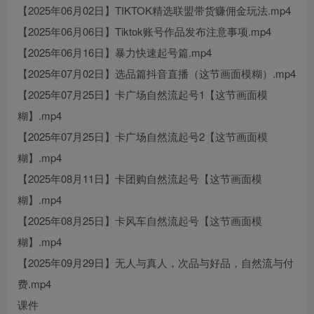
【2025年06月02日】TIKTOK精选联盟带货赚佣金玩法.mp4
【2025年06月06日】Tiktok账号作品发布注意事项.mp4
【2025年06月16日】暴力快速起号篇.mp4
【2025年07月02日】选品篇抖音直播（这节画面模糊）.mp4
【2025年07月25日】卡广场自然流起号1【这节画面模
糊】.mp4
【2025年07月25日】卡广场自然流起号2【这节画面模
糊】.mp4
【2025年08月11日】卡团购自然流起号【这节画面模
糊】.mp4
【2025年08月25日】卡风车自然流起号【这节画面模
糊】.mp4
【2025年09月29日】无人与真人，次品与好品，自然流与付
费.mp4
课件