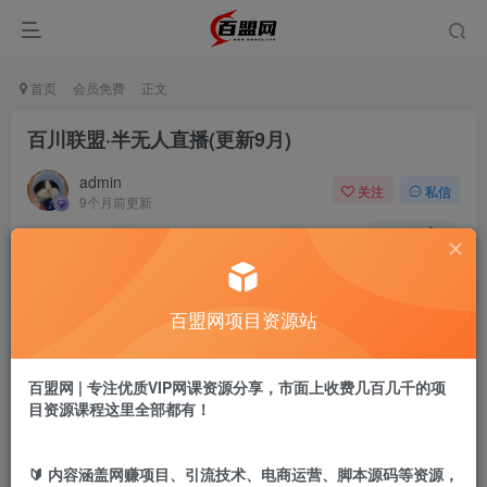
首页
会员免费
正文
百川联盟·半无人直播(更新9月)
admin
关注
私信
9个月前更新
483
7
付费阅读
百川联盟·半无人直播(更新9月)
百盟网项目资源站
此内容为付费阅读，请付费后查看
9.9
盟币
百盟网 | 专注优质VIP网课资源分享，市面上收费几百几千的项
目资源课程这里全部都有！
免费
免费
年卡会员
永久会员
立即购买
🔰 内容涵盖网赚项目、引流技术、电商运营、脚本源码等资源，