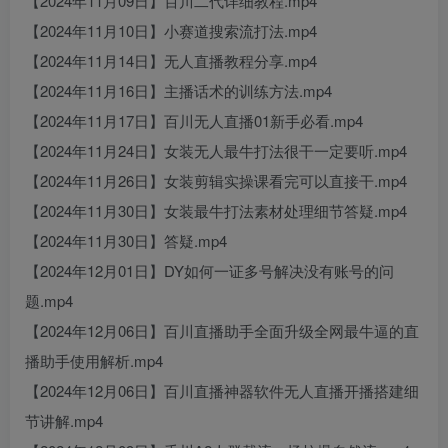
【2024年11月09日】百川二代详细教程.mp4
【2024年11月10日】小赛道搜索流打法.mp4
【2024年11月14日】无人直播教程分享.mp4
【2024年11月16日】主播话术的训练方法.mp4
【2024年11月17日】百川无人直播01新手必看.mp4
【2024年11月24日】女装无人最牛打法很干一定要听.mp4
【2024年11月26日】女装剪辑实操课看完可以直接干.mp4
【2024年11月30日】女装最牛打法素材处理细节答疑.mp4
【2024年11月30日】答疑.mp4
【2024年12月01日】DY如何一证多号解决没有账号的问
题.mp4
【2024年12月06日】百川直播助手全面升级全网最牛逼的直
播助手使用解析.mp4
【2024年12月06日】百川直播神器软件无人直播开播搭建细
节讲解.mp4