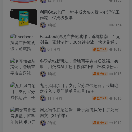
12个月前
3162
利用Coze扣子一键生成火柴人爆火心理学工
作流，保姆级教学
1年前
3154
Facebook跨境广告速成课，避坑指南、百元
测品、素材制作，30分钟实战，快速跑通首
单出单
1017
8个月前
9.9
盟币
冬季搞钱新玩法，雪地写字表白送祝福、换
脸，用免费AI手把手教你制作，轻松涨粉
3.5w，接单到手软
1015
1年前
9.9
盟币
九月风口项目，支付宝分成代运营，长期稳
定收入，零门槛单号每月1w＋
1015
11个月前
9.9
盟币
网文写作底层逻辑，新手如何从0到1开始写
网文（31节课）
1013
2年前
9.9
盟币