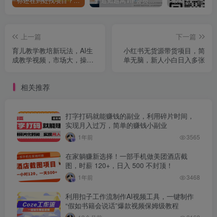
你还在到处找项目？还在当韭菜？我靠卖项目一个月收入5万+，曾经我也是个失败者。
开通知越网VIP会员，尊享全站资源免费下载，享70%的推广提成！！【限时五折优惠】
上一篇
下一篇
育儿教学教培新玩法，AI生
小红书无货源带货项目，简
成教学视频，市场大，操作
单无脑，新人小白日入多张
简单，变现天花板非常高
相关推荐
打字打码就能赚钱的副业，利用碎片时间，
实现月入过万，简单的赚钱小副业
1年前
3565
在家躺赚新选择！一部手机做美团酒店截
图，时薪 120+，日入 500 不封顶！
1年前
3468
利用扣子工作流制作AI视频工具，一键制作
“假如书籍会说话”爆款视频保姆级教程