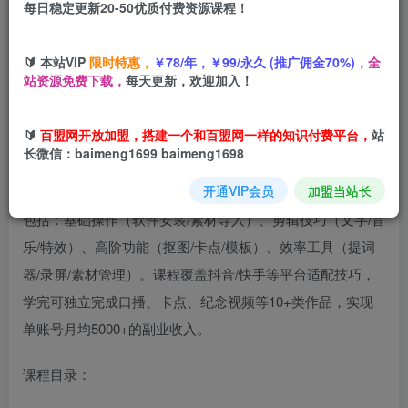
每日稳定更新20-50优质付费资源课程！
您当前未登录！建议登陆后购买，可保存购买订单
🔰 本站VIP
限时特惠，
￥78/年，￥99/永久 (推广佣金70%)，
全
站资源免费下载，
每天更新，欢迎加入！
🔰
百盟网开放加盟，搭建一个和百盟网一样的知识付费平台，
站
长微信：baimeng1699 baimeng1698
本课程为零基础短视频剪辑速成课，通过7天系统训练（24
开通VIP会员
加盟当站长
节实操课+20个工具网站）掌握手机剪辑全流程。核心模块
包括：基础操作（软件安装/素材导入）、剪辑技巧（文字/音
乐/特效）、高阶功能（抠图/卡点/模板）、效率工具（提词
器/录屏/素材管理）。课程覆盖抖音/快手等平台适配技巧，
学完可独立完成口播、卡点、纪念视频等10+类作品，实现
单账号月均5000+的副业收入。
课程目录：