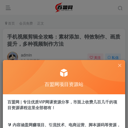
首页
会员免费
正文
手机视频剪辑全攻略：素材添加、特效制作、画质
提升，多种视频制作方法
admin
关注
私信
9个月前更新
457
13
付费阅读
百盟网项目资源站
手机视频剪辑全攻略：素材添加、特效制作、画质提升，多种视频制作方法
此内容为付费阅读，请付费后查看
9.9
百盟网 | 专注优质VIP网课资源分享，市面上收费几百几千的项
盟币
目资源课程这里全部都有！
免费
免费
年卡会员
永久会员
🔰 内容涵盖网赚项目、引流技术、电商运营、脚本源码等资源，
立即购买