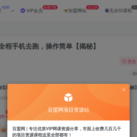
NEW
免费下载
日入2K
加
程
VIP会员
加盟网站
无水印课程
，全程手机去跑，操作简单【揭秘】
关注
淘宝菜鸟全自动撸金豆，轻松月入1W+，全程手机去跑，操作简单【揭秘
此内容为付费阅读，请付费后查看
9.9
百盟网项目资源站
盟币
百盟网 | 专注优质VIP网课资源分享，市面上收费几百几千
免费
免费
年卡会员
永久会员
的项目资源课程这里全部都有！