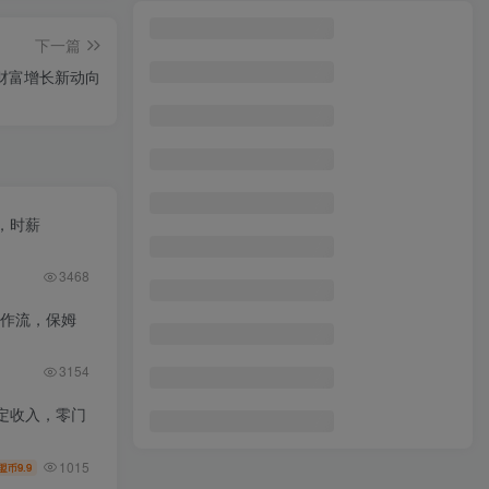
男粉3.0项目，日入1000+！全自动获客渠道，当天见效，新手小白也能简单操作
1
下一篇
外面收费128的斗音直播间采集私信软件，下载视频+一键采集+一键私信【采集脚本+使用教程】
2
5财富增长新动向
视频号带货特训营(第3期)：搬运、选品、运营、0-1实现带货变现
3
2025年底最新0撸暴利项目，在家也能躺赚，1元秒提现，有手就行！
4
无界高阶优化实战案例课，30天转化率10%+成交3000单（8节课）
5
，时薪
小红书最新AI漫改头像项目，精准引流宝妈粉，月入1w+
6
虚拟变现新玩法，闲鱼流量掘金，配合资源库平台，精准引流变现3W+
3468
7
抖音平台托管挂机，打粉引流一条龙，包回收，仅需一部手机即可无限挂机，日收益50+
工作流，保姆
8
抖音电商教程：0基础，0粉丝，抖音带货100万（27节视频课）
9
3154
电商财务全流程实战课程：快速掌握从建账到报税的全流程技能(36节课
10
定收入，零门
1015
9.9
盟币