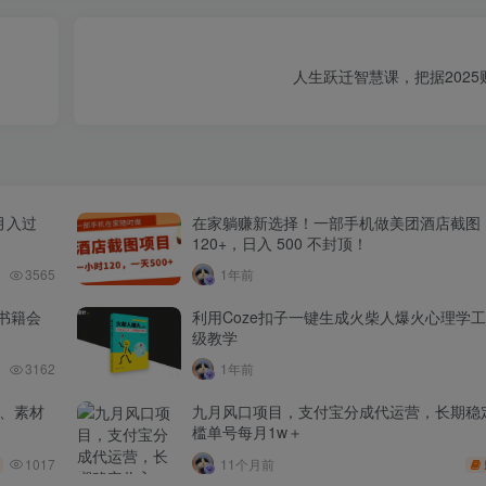
人生跃迁智慧课，把据202
月入过
在家躺赚新选择！一部手机做美团酒店截图
120+，日入 500 不封顶！
3565
1年前
书籍会
利用Coze扣子一键生成火柴人爆火心理学
级教学
3162
1年前
品、素材
九月风口项目，支付宝分成代运营，长期稳
槛单号每月1w＋
1017
11个月前