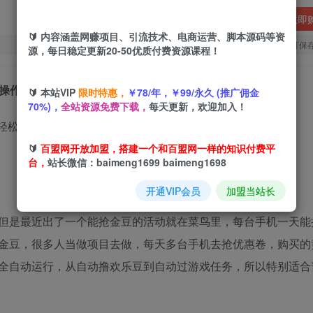
立即
🔰 内容涵盖网赚项目、引流技术、电商运营、脚本源码等资
您当前未登录！建议登陆后购买，可保
源，每日稳定更新20-50优质付费资源课程！
，操作简单【揭秘】
🔰 本站VIP
限时特惠，
￥78/年，￥99/永久 (推广佣金
70%)，
全站资源免费下载，
每天更新，欢迎加入！
🔰
百盟网开放加盟，搭建一个和百盟网一样的知识付费平
台，
站长微信：baimeng1699 baimeng1698
开通VIP会员
加盟当站长
但是最近出了一个能抢金豆的活动就在菜鸟里，每台手机一天能抢
金豆，很多人当做项目去做，每天多台手机去抢优惠卷，购买的
全自动运行，从自动撸欢乐豆到自动过游戏任务，所以特别适合