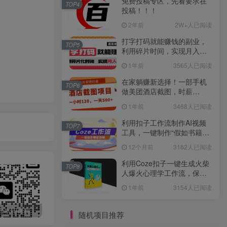
免费投稿专区，先看要求在
TOP4
投稿！！！
2年前
2W+人已阅读
打字打码就能赚钱的副业，
TOP5
利用碎片时间，实现月入过
万，简单的赚钱小副业
1年前
3565人已阅读
在家躺赚新选择！一部手机
TOP6
做美团酒店截图，时薪
120+，日入 500 不封顶！
1年前
3468人已阅读
利用扣子工作流制作AI视频
TOP7
工具，一键制作“假如书籍会
说话”爆款视频保姆级教程
12个月前
3162人已阅读
利用Coze扣子一键生成火柴
TOP8
人爆火心理学工作流，保姆
级教学
1年前
3154人已阅读
最新无广告水印课程资源 长期更新
免费投稿专区，先看要求在投稿！！！
打字打码就能赚钱的副业，利用碎片时间，实现月入过万，简单的赚钱小副业
随机项目推荐