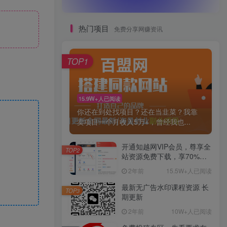
热门项目
免费分享网赚资讯
TOP1
15.9W+人已阅读
你还在到处找项目？还在当韭菜？我靠
卖项目一个月收入5万+，曾经我也...
开通知越网VIP会员，尊享全
TOP2
站资源免费下载，享70%的
推广提成！！【限时五折优
2年前
15.5W+人已阅读
惠】
最新无广告水印课程资源 长
TOP3
期更新
2年前
10W+人已阅读