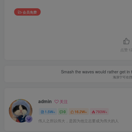
会员免费
点赞
1
Smash the waves would rather get in the
海浪宁可在
admin
关注
1.5W+
0
16.2W+
793W+
伟人之所以伟大，是因为他立志要成为伟大的人