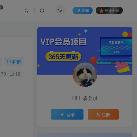
盟
发布
开通会员
私信
79
12
】
Hi！请登录
登录
注册