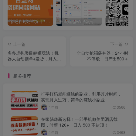
你还在到处找项目？还在当韭菜？我靠卖项目一个月收入5万+，曾经我也是个失败者。
开通知越网VIP会员，尊享全站资源免费下载，享70%的推广提成！！【限时五折优惠】
上一篇
下一篇
多多虚拟类目躺赚玩法！机
全自动抢福袋神器：24小时
器人自动接单+发货，月入
不停歇，日产出500＋
1-5W 超轻松
相关推荐
打字打码就能赚钱的副业，利用碎片时间，
实现月入过万，简单的赚钱小副业
1年前
3566
在家躺赚新选择！一部手机做美团酒店截
图，时薪 120+，日入 500 不封顶！
1年前
3468