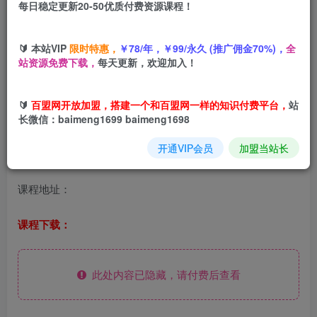
每日稳定更新20-50优质付费资源课程！
您当前未登录！建议登陆后购买，可保存购买订单
🔰 本站VIP
限时特惠，
￥78/年，￥99/永久 (推广佣金70%)，
全
站资源免费下载，
每天更新，欢迎加入！
年底赚钱冲刺季，靠谱高单价项目来了！任推邦重磅推出
🔰
百盟网开放加盟，搭建一个和百盟网一样的知识付费平台，
站
「淘宝1分购」全新项目，拉活单价直逼13元/单，搭配 “全场
长微信：baimeng1699 baimeng1698
0.01元起购 + 新客下单5元话费券” 双重福利，用户转化难度
开通VIP会员
加盟当站长
低！诚邀您报备推广，抢占高单价红利！
课程地址：
课程下载：
此处内容已隐藏，请付费后查看