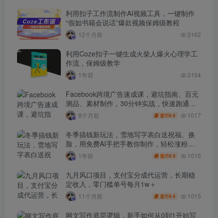
利用扣子工作流制作AI视频工具，一键制作
“假如书籍会说话”爆款视频保姆级教程
12个月前
3162
利用Coze扣子一键生成火柴人爆火心理学工
作流，保姆级教学
1年前
3154
Facebook跨境广告速成课，避坑指南、百元
测品、素材制作，30分钟实战，快速跑通首
单出单
1017
8个月前
9.9
盟币
冬季搞钱新玩法，雪地写字表白送祝福、换
脸，用免费AI手把手教你制作，轻松涨粉
3.5w，接单到手软
1015
1年前
9.9
盟币
九月风口项目，支付宝分成代运营，长期稳
定收入，零门槛单号每月1w＋
1015
11个月前
9.9
盟币
网文写作底层逻辑，新手如何从0到1开始写