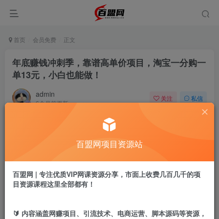
首页
会员免费
正文
年底赚钱冲刺季，靠谱高单价项目，淘宝一分购一
单13元，小白也能做！
admin
关注
私信
6个月前更新
584
14
付费阅读
百盟网项目资源站
年底赚钱冲刺季，靠谱高单价项目，淘宝一分购一单13元，小白也能做！
此内容为付费阅读，请付费后查看
9.9
百盟网 | 专注优质VIP网课资源分享，市面上收费几百几千的项
盟币
目资源课程这里全部都有！
免费
免费
年卡会员
永久会员
🔰 内容涵盖网赚项目、引流技术、电商运营、脚本源码等资源，
立即购买