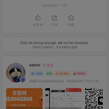
喜欢就支持一下吧
点赞
26
分享
收藏
Only his strong enough, will not be trampled.
只有自己足够强大，才不会被别人践踏
admin
关注
1.5W+
0
16.2W+
793W+
幸福不应该留到未来品尝，幸福是你专门为当下的自己所准备的