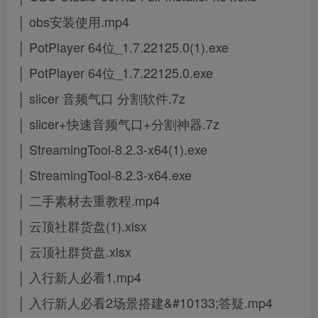
│ obs安装使用.mp4
│ PotPlayer 64位_1.7.22125.0(1).exe
│ PotPlayer 64位_1.7.22125.0.exe
│ slicer 音频气口 分割软件.7z
│ slicer+快速音频气口+分割神器.7z
│ StreamingTool-8.2.3-x64(1).exe
│ StreamingTool-8.2.3-x64.exe
│ 二手素材去重教程.mp4
│ 云顶社群货盘(1).xlsx
│ 云顶社群货盘.xlsx
│ 入行新人必看1.mp4
│ 入行新人必看2场景搭建&#10133;答疑.mp4