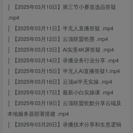
│ 【2025年03月10日】第三节小赛道选品答疑
.mp4
│ 【2025年03月11日】半无人直播答疑 .mp4
│ 【2025年03月12日】云顶联盟乾墨 .mp4
│ 【2025年03月13日】Ai实景4K屏答疑 .mp4
│ 【2025年03月14日】录播业务行业分享 .mp4
│ 【2025年03月15日】半无人AI直播答疑1.mp4
│ 【2025年03月16日】云顶ai半无实操 .mp4
│ 【2025年03月17日】最新小白实操课 .mp4
│ 【2025年03月19日】云顶联盟乾默分享云端及
本地服务器部署搭建 .mp4
│ 【2025年03月20日】录播技术分享和生意逻辑