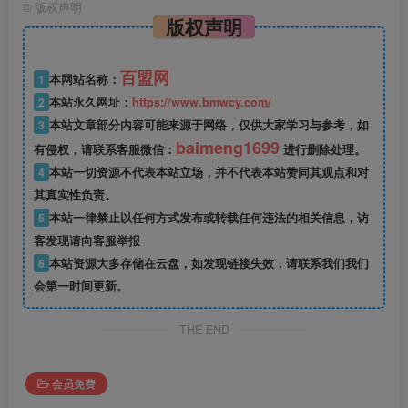
©
版权声明
版权声明
百盟网
1
本网站名称：
2
本站永久网址：
https://www.bmwcy.com/
3
本站文章部分内容可能来源于网络，仅供大家学习与参考，如
baimeng1699
有侵权，请联系客服微信：
进行删除处理。
4
本站一切资源不代表本站立场，并不代表本站赞同其观点和对
其真实性负责。
5
本站一律禁止以任何方式发布或转载任何违法的相关信息，访
客发现请向客服举报
6
本站资源大多存储在云盘，如发现链接失效，请联系我们我们
会第一时间更新。
THE END
会员免费