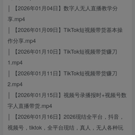
│ 【2026年01月04日】数字人无人直播教学分
享.mp4
│ 【2026年01月09日】TikTok短视频带货基本操
作分享.mp4
│ 【2026年01月10日】TikTok短视频带货赚刀
1.mp4
│ 【2026年01月11日】TikTok短视频带货赚刀
2.mp4
│ 【2026年01月15日】视频号录播报时+视频号数
字人直播带货.mp4
│ 【2026年01月16日】2026现结全平台，抖音，
视频号，tiktok，全平台现结，真人，无人各种玩