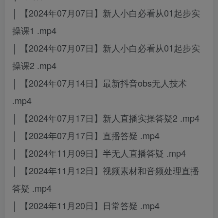
│ 【2024年07月07日】新人小白必看从01起步实
操课1 .mp4
│ 【2024年07月07日】新人小白必看从01起步实
操课2 .mp4
│ 【2024年07月14日】最新抖音obs无人技术
.mp4
│ 【2024年07月17日】新人直播实操答疑2 .mp4
│ 【2024年07月17日】直播答疑 .mp4
│ 【2024年11月09日】半无人直播答疑 .mp4
│ 【2024年11月12日】视频素材和音频处理直播
答疑 .mp4
│ 【2024年11月20日】日常答疑 .mp4