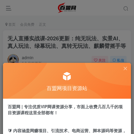
首页
会员免费
正文
无人直播实战课-2026更新：纯无玩法、实景AI、
真人玩法、绿幕玩法、真转无玩法、麒麟臂摇手等
admin
关注
私信
6个月前更新
232
26
付费阅读
百盟网项目资源站
无人直播实战课-2026更新：纯无玩法、实景AI、真人玩法、绿幕玩法、真转无玩法、麒麟臂摇手等
此内容为付费阅读，请付费后查看
9.9
百盟网 | 专注优质VIP网课资源分享，市面上收费几百几千的项
盟币
目资源课程这里全部都有！
免费
免费
年卡会员
永久会员
🔰 内容涵盖网赚项目、引流技术、电商运营、脚本源码等资源，
立即购买