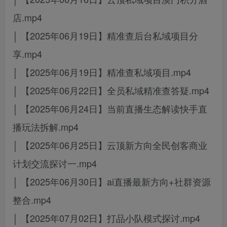
店.mp4
│ 【2025年06月19日】精准查后台私域项目分
享.mp4
│ 【2025年06月19日】精准查私域项目.mp4
│ 【2025年06月22日】全员私域精准查答疑.mp4
│ 【2025年06月24日】当前直播生态解读快手直
播玩法拆解.mp4
│ 【2025年06月25日】云顶新方向全民创客商业
计划交流探讨一.mp4
│ 【2025年06月30日】ai直播最新方向+社群资源
整合.mp4
│ 【2025年07月02日】打品小队模式探讨.mp4