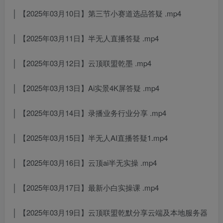
│ 【2025年03月10日】第三节小赛道选品答疑 .mp4
│ 【2025年03月11日】半无人直播答疑 .mp4
│ 【2025年03月12日】云顶联盟乾墨 .mp4
│ 【2025年03月13日】Ai实景4K屏答疑 .mp4
│ 【2025年03月14日】录播业务行业分享 .mp4
│ 【2025年03月15日】半无人AI直播答疑1.mp4
│ 【2025年03月16日】云顶ai半无实操 .mp4
│ 【2025年03月17日】最新小白实操课 .mp4
│ 【2025年03月19日】云顶联盟乾默分享云端及本地服务器