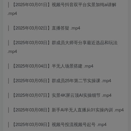
│ 【2025年03月01日】视频号抖音双平台实景加纯ai讲解
.mp4
│ 【2025年03月02日】直播答疑 .mp4
│ 【2025年03月03日】群成员大师哥分享最近选品和玩法
.mp4
│ 【2025年03月04日】半无人场景搭建 .mp4
│ 【2025年03月05日】群成员25年第二节实操课 .mp4
│ 【2025年03月07日】实景4K屏云顶AI实操细节 .mp4
│ 【2025年03月08日】新手Ai半无人直播从01实操内训 .mp4
│ 【2025年03月09日】视频号投流视频号起号 .mp4