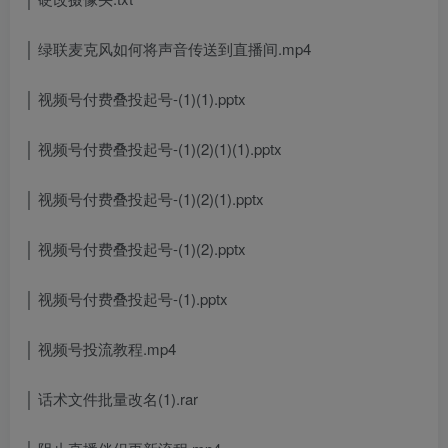
│ 绿联麦克风如何将声音传送到直播间.mp4
│ 视频号付费叠投起号-(1)(1).pptx
│ 视频号付费叠投起号-(1)(2)(1)(1).pptx
│ 视频号付费叠投起号-(1)(2)(1).pptx
│ 视频号付费叠投起号-(1)(2).pptx
│ 视频号付费叠投起号-(1).pptx
│ 视频号投流教程.mp4
│ 话术文件批量改名(1).rar