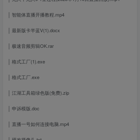
│ 智能体直播开播教程.mp4
│ 最新版卡半蓝V(1).docx
│ 极速音频剪辑OK.rar
│ 格式工厂(1).exe
│ 格式工厂.exe
│ 江湖工具箱绿色版(免费).zip
│ 申诉模版.doc
│ 直播一号如何连接电脑.mp4
│ 硬改摄像头.txt