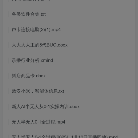
│ 各类软件合集.txt
│ 声卡连接电脑(2)(1).mp4
│ 大大大大王的5代BUG.docx
│ 录播行业分析.xmind
│ 抖店商品卡.docx
│ 敖汉小米，智能体信息.txt
│ 新人AI半无人从0-1实操内训.docx
│ 无人半无人0-1全过程.mp4
│ 无人半无人0-1全过程(2025年1月10日直播回放).mp4