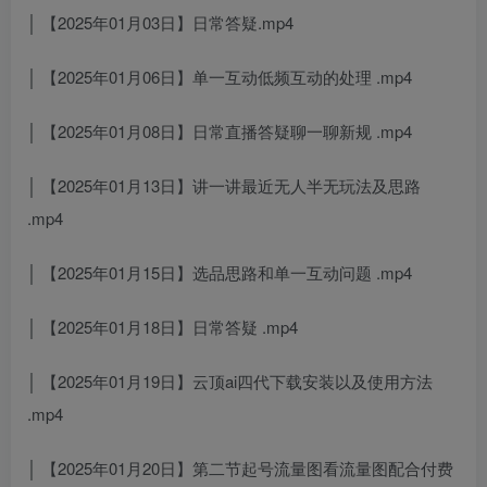
│ 【2025年01月03日】日常答疑.mp4
│ 【2025年01月06日】单一互动低频互动的处理 .mp4
│ 【2025年01月08日】日常直播答疑聊一聊新规 .mp4
│ 【2025年01月13日】讲一讲最近无人半无玩法及思路
.mp4
│ 【2025年01月15日】选品思路和单一互动问题 .mp4
│ 【2025年01月18日】日常答疑 .mp4
│ 【2025年01月19日】云顶ai四代下载安装以及使用方法
.mp4
│ 【2025年01月20日】第二节起号流量图看流量图配合付费