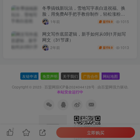
冬季搞钱新玩法，雪地写字表白送祝福、换
脸，用免费AI手把手教你制作，轻松涨粉
3.5w，接单到手软
1015
1年前
9.9
盟币
网文写作底层逻辑，新手如何从0到1开始写
网文（31节课）
1013
2年前
9.9
盟币
友链申请
-
免责声明
-
关于我们
-
广告合作
-
网站地图
Copyright © 2023 ·
百盟网琼ICP备2024044128号
· 由
百盟网
强力驱动.
本站安全运行中
2
立即购买