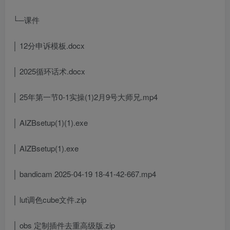
└─课件
│ 12分申诉模板.docx
│ 2025循环话术.docx
│ 25年第一节0-1实操(1)2月9号大师兄.mp4
│ AIZBsetup(1)(1).exe
│ AIZBsetup(1).exe
│ bandicam 2025-04-19 18-41-42-667.mp4
│ lut调色cube文件.zip
│ obs 定制插件去重高级版.zip