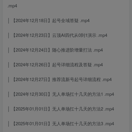
.mp4
│ 【2024年12月18日】起号全域答疑 .mp4
│ 【2024年12月23日】云顶AI四代从0到1演示 .mp4
│ 【2024年12月24日】随心推进阶增量打法 .mp4
│ 【2024年12月26日】起号详细流程及答疑 .mp4
│ 【2024年12月27日】推荐流新号起号详细流程 .mp4
│ 【2024年12月30日】无人单场扛十几天的方法1 .mp4
│ 【2025年01月01日】无人单场扛十几天的方法2 .mp4
│ 【2025年01月01日】无人单场扛十几天的方法3 .mp4