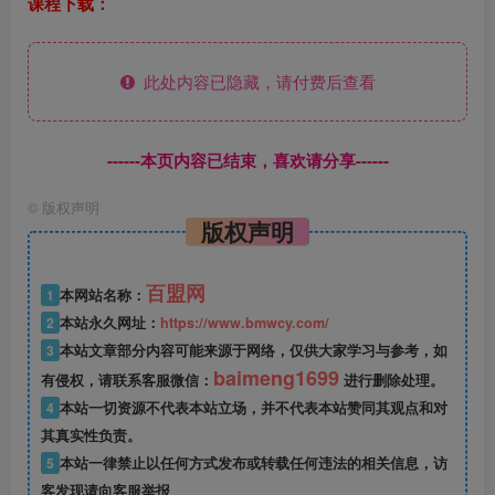
课程下载：
此处内容已隐藏，请付费后查看
------本页内容已结束，喜欢请分享------
©
版权声明
版权声明
百盟网
1
本网站名称：
2
本站永久网址：
https://www.bmwcy.com/
3
本站文章部分内容可能来源于网络，仅供大家学习与参考，如
baimeng1699
有侵权，请联系客服微信：
进行删除处理。
4
本站一切资源不代表本站立场，并不代表本站赞同其观点和对
其真实性负责。
5
本站一律禁止以任何方式发布或转载任何违法的相关信息，访
客发现请向客服举报