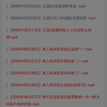
│ 【2025年05月03日】云顶5代使用实时答疑 .mp4
│ 【2025年05月03日】云顶五代1.0内测版试用说明 .mp4
│ 【2025年05月17日】云顶ai直播纯新人小白必听认知
课.mp4
│ 【2025年05月26日】新人特训营基础认知课“一”.mp4
│ 【2025年05月27日】新人特训营付费投放“二”.mp4
│ 【2025年05月28日】新人特训营话术搭建“三”.mp4
│ 【2025年05月29日】新人特训营云顶ai的使用“四”.mp4
│ 【2025年06月07日】聊天交流答疑连麦看数据一对一解决
问题不保存回放.mp4