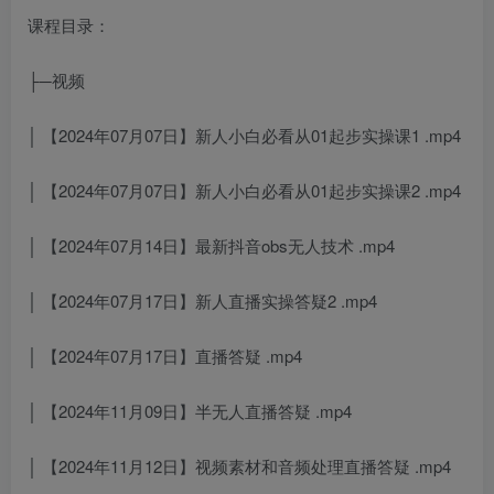
课程目录：
├─视频
│ 【2024年07月07日】新人小白必看从01起步实操课1 .mp4
│ 【2024年07月07日】新人小白必看从01起步实操课2 .mp4
│ 【2024年07月14日】最新抖音obs无人技术 .mp4
│ 【2024年07月17日】新人直播实操答疑2 .mp4
│ 【2024年07月17日】直播答疑 .mp4
│ 【2024年11月09日】半无人直播答疑 .mp4
│ 【2024年11月12日】视频素材和音频处理直播答疑 .mp4