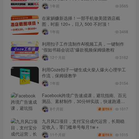
1年前
3565
在家躺赚新选择！一部手机做美团酒店截
图，时薪 120+，日入 500 不封顶！
1年前
3468
利用扣子工作流制作AI视频工具，一键制作
“假如书籍会说话”爆款视频保姆级教程
12个月前
3162
利用Coze扣子一键生成火柴人爆火心理学工
作流，保姆级教学
1年前
3154
Facebook跨境广告速成课，避坑指南、百元
测品、素材制作，30分钟实战，快速跑通首
单出单
1017
8个月前
9.9
盟币
九月风口项目，支付宝分成代运营，长期稳
定收入，零门槛单号每月1w＋
1015
11个月前
9.9
盟币