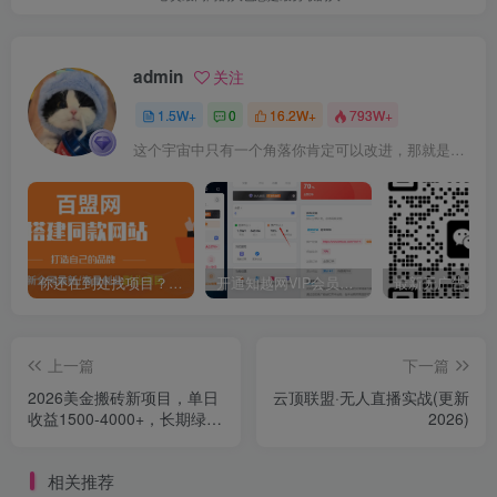
admin
关注
1.5W+
0
16.2W+
793W+
这个宇宙中只有一个角落你肯定可以改进，那就是你自己
你还在到处找项目？还在当韭菜？我靠卖项目一个月收入5万+，曾经我也是个失败者。
开通知越网VIP会员，尊享全站资源免费下载，享70%的推广提成！！【限时五折优惠】
上一篇
下一篇
2026美金搬砖新项目，单日
云顶联盟·无人直播实战(更新
收益1500-4000+，长期绿色
2026)
稳定，彻底告别死工资，用
副业改写人生！
相关推荐