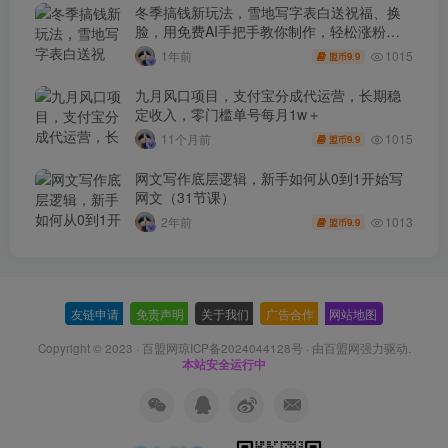
冬季搞钱新玩法，雪地写字表白送祝福、换
脸，用免费AI手把手教你制作，轻松涨粉
3.5w，接单到手软
1015
1年前
9.9
盟币
九月风口项目，支付宝分成代运营，长期稳
定收入，零门槛单号每月1w＋
1015
11个月前
9.9
盟币
网文写作底层逻辑，新手如何从0到1开始写
网文（31节课）
1013
2年前
9.9
盟币
友链申请
-
免责声明
-
关于我们
-
广告合作
-
网站地图
Copyright © 2023 ·
百盟网琼ICP备2024044128号
· 由
百盟网
强力驱动.
本站安全运行中