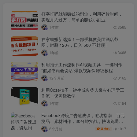
打字打码就能赚钱的副业，利用碎片时间，
实现月入过万，简单的赚钱小副业
1年前
3565
在家躺赚新选择！一部手机做美团酒店截
图，时薪 120+，日入 500 不封顶！
1年前
3468
利用扣子工作流制作AI视频工具，一键制作
“假如书籍会说话”爆款视频保姆级教程
12个月前
3162
利用Coze扣子一键生成火柴人爆火心理学工
作流，保姆级教学
1年前
3154
Facebook跨境广告速成课，避坑指南、百元
测品、素材制作，30分钟实战，快速跑通首
单出单
1017
8个月前
9.9
盟币