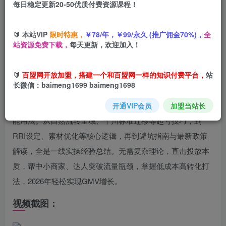
每日稳定更新20-50优质付费资源课程！
您当前未登录！建议登陆后购买，可保存购买订单
🔰 本站VIP
限时特惠，
￥78/年，￥99/永久 (推广佣金70%)，
全
站资源免费下载，
每天更新，欢迎加入！
课程介绍：
🔰
百盟网开放加盟，搭建一个和百盟网一样的知识付费平台，
站
资深老炮威哥带你解锁全域投放秘籍，课程涵盖全域起号、
长微信：baimeng1699 baimeng1698
放量投放、流量结构优化等核心内容，拆解低价品、中高客
单等多类目实战案例，详解追投三件套、品牌加热等关键功
开通VIP会员
加盟当站长
能用法。从自然流转全域、千川标准迁移等起号技巧，到
RRI设定、素材优化等核心逻辑，再到避坑指南与最新政策
解读，全是一线实操经验总结。无需复杂理论，直击投放本
质，帮中小商家、达人突破流量瓶颈，掌握低成本高转化打
法，2026年轻松实现GMV增长。
视频截图：