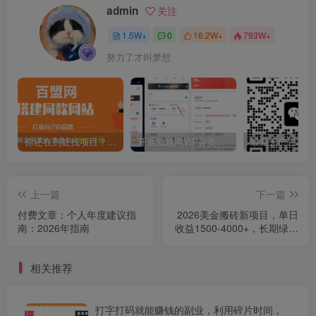
admin
关注
1.5W+
0
16.2W+
793W+
努力了才叫梦想
你还在到处找项目？还在当韭菜？我靠卖项目一个月收入5万+，曾经我也是个失败者。
开通知越网VIP会员，尊享全站资源免费下载，享70%的推广提成！！【限时五折优惠】
上一篇
下一篇
付费文章：个人年度建议指
2026美金搬砖新项目，单日
南：2026年指南
收益1500-4000+，长期绿色
稳定，彻底告别死工资，用
副业改写人生！
相关推荐
打字打码就能赚钱的副业，利用碎片时间，