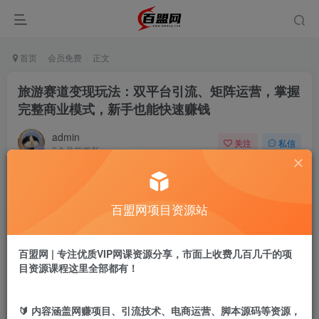
首页
会员免费
正文
旅游赛道变现玩法：双平台引流、矩阵运营，掌握
完整商业模式，新手也能快速赚钱
admin
关注
私信
6个月前更新
409
6
付费阅读
百盟网项目资源站
旅游赛道变现玩法：双平台引流、矩阵运营，掌握完整商业模式，新手也能快速赚钱
此内容为付费阅读，请付费后查看
9.9
百盟网 | 专注优质VIP网课资源分享，市面上收费几百几千的项
盟币
目资源课程这里全部都有！
免费
免费
年卡会员
永久会员
🔰 内容涵盖网赚项目、引流技术、电商运营、脚本源码等资源，
立即购买