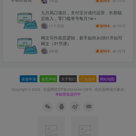
1015
1年前
9.9
盟币
九月风口项目，支付宝分成代运营，长期稳
定收入，零门槛单号每月1w＋
1015
11个月前
9.9
盟币
网文写作底层逻辑，新手如何从0到1开始写
网文（31节课）
1013
2年前
9.9
盟币
友链申请
-
免责声明
-
关于我们
-
广告合作
-
网站地图
Copyright © 2023 ·
百盟网琼ICP备2024044128号
· 由
百盟网
强力驱动.
本站安全运行中