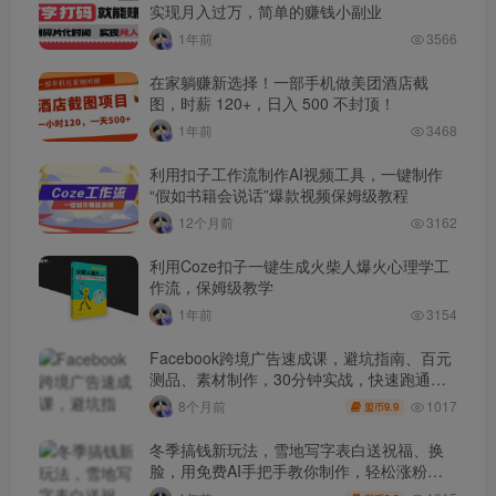
实现月入过万，简单的赚钱小副业
1年前
3566
在家躺赚新选择！一部手机做美团酒店截
图，时薪 120+，日入 500 不封顶！
1年前
3468
利用扣子工作流制作AI视频工具，一键制作
“假如书籍会说话”爆款视频保姆级教程
12个月前
3162
利用Coze扣子一键生成火柴人爆火心理学工
作流，保姆级教学
1年前
3154
Facebook跨境广告速成课，避坑指南、百元
测品、素材制作，30分钟实战，快速跑通首
单出单
1017
8个月前
9.9
盟币
冬季搞钱新玩法，雪地写字表白送祝福、换
脸，用免费AI手把手教你制作，轻松涨粉
3.5w，接单到手软