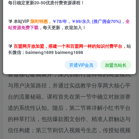
每日稳定更新20-50优质付费资源课程！
您当前未登录！建议登陆后购买，可保存购买订单
🔰 本站VIP
限时特惠，
￥78/年，￥99/永久 (推广佣金70%)，
全
站资源免费下载，
每天更新，欢迎加入！
课程简介
🔰
百盟网开放加盟，搭建一个和百盟网一样的知识付费平台，
站
本课程《比高旅游培训》是一套聚焦于旅游行业线
长微信：baimeng1699 baimeng1698
上获客与商业转化的实战培训体系。课程围绕旅游
开通VIP会员
加盟当站长
赛道核心逻辑展开，深入剖析行业特有的商业模式
与用户决策路径，并通过实战教学分享两大核心平
台的流量秘籍。课程首先在第一节中确立对旅游赛
道的系统性认知。随后，第二节将详解小红书平台
的种草打法，包括爆款图文创作、精准人群触达与
信任构建；第三节则切入视频号生态，传授短视频