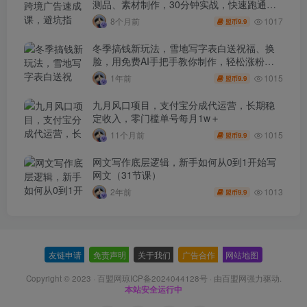
测品、素材制作，30分钟实战，快速跑通首
单出单
1017
8个月前
9.9
盟币
冬季搞钱新玩法，雪地写字表白送祝福、换
脸，用免费AI手把手教你制作，轻松涨粉
3.5w，接单到手软
1015
1年前
9.9
盟币
九月风口项目，支付宝分成代运营，长期稳
定收入，零门槛单号每月1w＋
1015
11个月前
9.9
盟币
网文写作底层逻辑，新手如何从0到1开始写
网文（31节课）
1013
2年前
9.9
盟币
友链申请
-
免责声明
-
关于我们
-
广告合作
-
网站地图
Copyright © 2023 ·
百盟网琼ICP备2024044128号
· 由
百盟网
强力驱动.
本站安全运行中