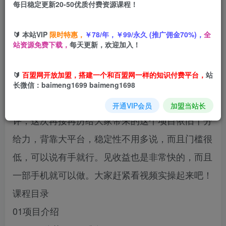
每日稳定更新20-50优质付费资源课程！
您当前未登录！建议登陆后购买，可保存购买订单
🔰 本站VIP
限时特惠，
￥78/年，￥99/永久 (推广佣金70%)，
全
站资源免费下载，
每天更新，欢迎加入！
26年最新风口项目，一部手机就能做，每天几十分
🔰
百盟网开放加盟，搭建一个和百盟网一样的知识付费平台，
站
钟，轻松日入500+，可以矩阵放大。
长微信：baimeng1699 baimeng1698
新年新气象，之前分享的项目得到了大家的一致好
开通VIP会员
加盟当站长
评，这次再接再厉给大家带来的这个项目依旧十分
给力，背靠大平台，稳定性不用多说，而且门槛很
低，可以说有手就行。见收益也是非常快的，而且
一部手机就可以做。大家赶紧看视频实操起来吧！
课程目录
01项目介绍