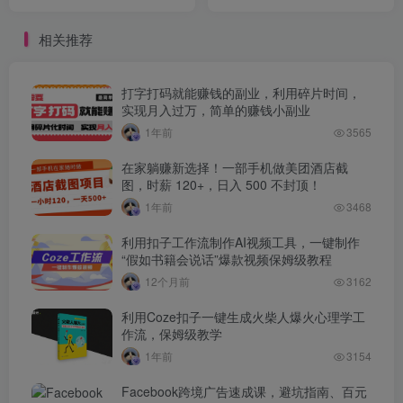
定月2W
副业！
相关推荐
打字打码就能赚钱的副业，利用碎片时间，
实现月入过万，简单的赚钱小副业
1年前
3565
在家躺赚新选择！一部手机做美团酒店截
图，时薪 120+，日入 500 不封顶！
1年前
3468
利用扣子工作流制作AI视频工具，一键制作
“假如书籍会说话”爆款视频保姆级教程
12个月前
3162
利用Coze扣子一键生成火柴人爆火心理学工
作流，保姆级教学
1年前
3154
Facebook跨境广告速成课，避坑指南、百元