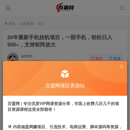
首页
会员免费
正文
26年最新手机挂机项目，一部手机，轻松日入
500+，支持矩阵放大
admin
关注
私信
6个月前更新
340
13
付费阅读
百盟网项目资源站
26年最新手机挂机项目，一部手机，轻松日入500+，支持矩阵放大
此内容为付费阅读，请付费后查看
9.9
百盟网 | 专注优质VIP网课资源分享，市面上收费几百几千的项
盟币
目资源课程这里全部都有！
免费
免费
年卡会员
永久会员
🔰 内容涵盖网赚项目、引流技术、电商运营、脚本源码等资源，
立即购买