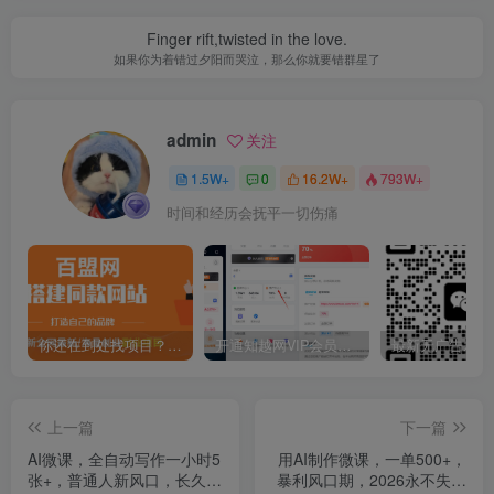
Finger rift,twisted in the love.
如果你为着错过夕阳而哭泣，那么你就要错群星了
admin
关注
1.5W+
0
16.2W+
793W+
时间和经历会抚平一切伤痛
你还在到处找项目？还在当韭菜？我靠卖项目一个月收入5万+，曾经我也是个失败者。
开通知越网VIP会员，尊享全站资源免费下载，享70%的推广提成！！【限时五折优惠】
上一篇
下一篇
AI微课，全自动写作一小时5
用AI制作微课，一单500+，
张+，普通人新风口，长久稳
暴利风口期，2026永不失业