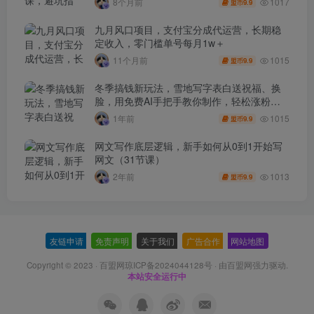
1017
8个月前
9.9
盟币
九月风口项目，支付宝分成代运营，长期稳
定收入，零门槛单号每月1w＋
1015
11个月前
9.9
盟币
冬季搞钱新玩法，雪地写字表白送祝福、换
脸，用免费AI手把手教你制作，轻松涨粉
3.5w，接单到手软
1015
1年前
9.9
盟币
网文写作底层逻辑，新手如何从0到1开始写
网文（31节课）
1013
2年前
9.9
盟币
友链申请
-
免责声明
-
关于我们
-
广告合作
-
网站地图
Copyright © 2023 ·
百盟网琼ICP备2024044128号
· 由
百盟网
强力驱动.
本站安全运行中