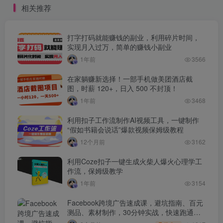
相关推荐
打字打码就能赚钱的副业，利用碎片时间，
实现月入过万，简单的赚钱小副业
1年前
3566
在家躺赚新选择！一部手机做美团酒店截
图，时薪 120+，日入 500 不封顶！
1年前
3468
利用扣子工作流制作AI视频工具，一键制作
“假如书籍会说话”爆款视频保姆级教程
12个月前
3162
利用Coze扣子一键生成火柴人爆火心理学工
作流，保姆级教学
1年前
3154
Facebook跨境广告速成课，避坑指南、百元
测品、素材制作，30分钟实战，快速跑通首
单出单