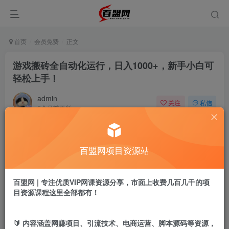
首页
会员免费
正文
游戏搬砖全自动化运行，日入1000+，新手小白可
轻松上手！
admin
关注
私信
6个月前更新
249
27
付费阅读
百盟网项目资源站
游戏搬砖全自动化运行，日入1000+，新手小白可轻松上手！
此内容为付费阅读，请付费后查看
9.9
百盟网 | 专注优质VIP网课资源分享，市面上收费几百几千的项
盟币
目资源课程这里全部都有！
免费
免费
年卡会员
永久会员
🔰 内容涵盖网赚项目、引流技术、电商运营、脚本源码等资源，
立即购买