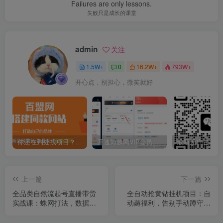
Failures are only lessons.
失败只是成长的课堂
admin
关注
1.5W+
0
16.2W+
793W+
开心点，别担心，微笑就好
你还在到处找项目？还在当韭菜？我靠卖项目一个月收入5万+，曾经我也是个失败者。
开通知越网VIP会员，尊享全站资源免费下载，享70%的推广提成！！【限时五折优惠】
上一篇
下一篇
全品类自然流起号直播带货
全自动抢黄钻挂机项目：自
实战课：蛛网打法，数据选
动薅福利，告别手动蹲守！
品，流量掌控，一套方法打
一台电脑日收益500+
遍所有赛道