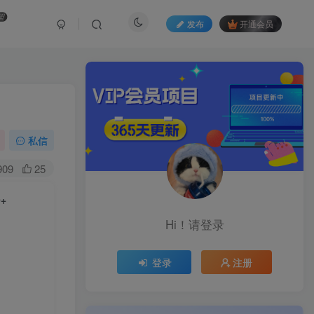
盟
发布
开通会员
私信
909
25
+
Hi！请登录
登录
注册