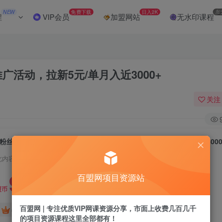
NEW
免费下载
日入2K
加
程
VIP会员
加盟网站
无水印课程
活动，拉新5元/单月入近3000+
关注
0粉丝也能赚钱！剪映旗下软件剪小映的推广活动，拉新5元/单月入近3000
此内容为付费阅读，请付费后查看
9.9
百盟网项目资源站
盟币
百盟网 | 专注优质VIP网课资源分享，市面上收费几百几千
免费
免费
年卡会员
永久会员
的项目资源课程这里全部都有！