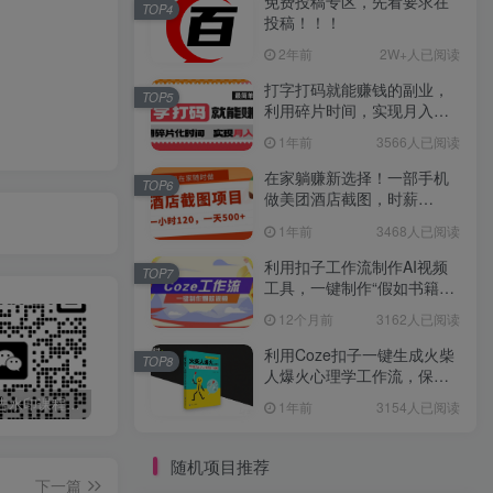
免费投稿专区，先看要求在
TOP4
投稿！！！
2年前
2W+人已阅读
打字打码就能赚钱的副业，
TOP5
利用碎片时间，实现月入过
万，简单的赚钱小副业
1年前
3566人已阅读
在家躺赚新选择！一部手机
TOP6
做美团酒店截图，时薪
120+，日入 500 不封顶！
1年前
3468人已阅读
利用扣子工作流制作AI视频
TOP7
工具，一键制作“假如书籍会
说话”爆款视频保姆级教程
12个月前
3162人已阅读
利用Coze扣子一键生成火柴
TOP8
人爆火心理学工作流，保姆
级教学
最新无广告水印课程资源 长期更新
免费投稿专区，先看要求在投稿！！！
打字打码就能赚钱的副业，利用碎片时间，实现月入过万，简单的赚钱小副业
1年前
3154人已阅读
随机项目推荐
下一篇