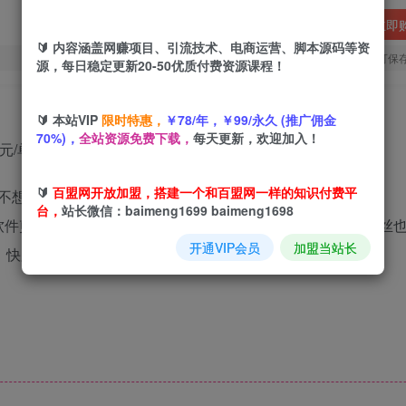
立即
🔰 内容涵盖网赚项目、引流技术、电商运营、脚本源码等资
您当前未登录！建议登陆后购买，可保
源，每日稳定更新20-50优质付费资源课程！
🔰 本站VIP
限时特惠，
￥78/年，￥99/永久 (推广佣金
70%)，
全站资源免费下载，
每天更新，欢迎加入！
单月入近3000+
🔰
百盟网开放加盟，搭建一个和百盟网一样的知识付费平
不想实名？
台，
站长微信：baimeng1699 baimeng1698
软件剪小映的推广活动，不用复杂操作，不用大额投入，0 粉丝
开通VIP会员
加盟当站长
 元，快跟着攻略冲起来！