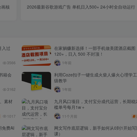
绘画核
2026最新谷歌游戏广告 单机日入500+ 24小时全自动运
月入过
在家躺赚新选择！一部手机做美团酒店截图
120+，日入 500 不封顶！
3566
1年前
书籍会
利用Coze扣子一键生成火柴人爆火心理学
级教学
3162
1年前
品、素材
九月风口项目，支付宝分成代运营，长期稳
槛单号每月1w＋
1017
11个月前
免费AI
网文写作底层逻辑，新手如何从0到1开始写
课）