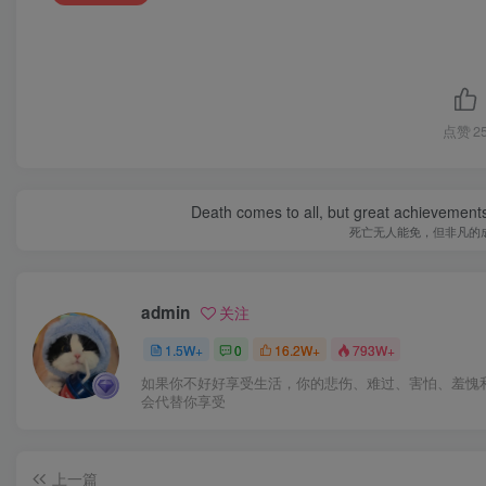
点赞
2
Death comes to all, but great achievements
死亡无人能免，但非凡的
admin
关注
1.5W+
0
16.2W+
793W+
如果你不好好享受生活，你的悲伤、难过、害怕、羞愧
会代替你享受
上一篇