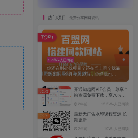
热门项目
免费分享网赚资讯
TOP1
15.9W+人已阅读
你还在到处找项目？还在当韭菜？我靠
卖项目一个月收入5万+，曾经我也...
开通知越网VIP会员，尊享全
TOP2
站资源免费下载，享70%的
推广提成！！【限时五折优
2年前
15.5W+人已阅读
惠】
最新无广告水印课程资源 长
TOP3
期更新
2年前
10W+人已阅读