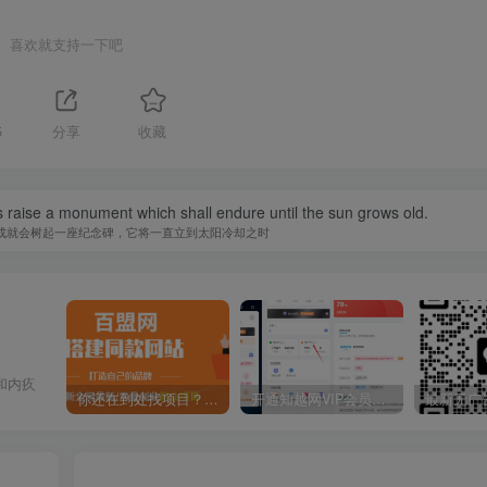
喜欢就支持一下吧
5
分享
收藏
 raise a monument which shall endure until the sun grows old.
成就会树起一座纪念碑，它将一直立到太阳冷却之时
和内疚
你还在到处找项目？还在当韭菜？我靠卖项目一个月收入5万+，曾经我也是个失败者。
开通知越网VIP会员，尊享全站资源免费下载，享70%的推广提成！！【限时五折优惠】