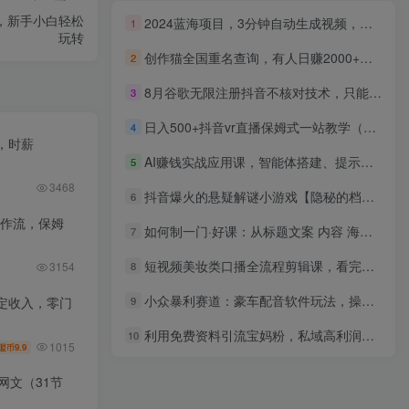
行，新手小白轻松
2024蓝海项目，3分钟自动生成视频，月入过万
1
玩转
创作猫全国重名查询，有人日赚2000+，揭秘详细教程，简单制作
2
8月谷歌无限注册抖音不核对技术，只能苹果使用，不保证百分百
3
日入500+抖音vr直播保姆式一站教学（教程+资料）
4
，时薪
AI赚钱实战应用课，智能体搭建、提示词技巧、音视频剪辑，新手月入破3万
5
3468
抖音爆火的悬疑解谜小游戏【隐秘的档案】无人直播玩法【教程+游戏+工具】
6
工作流，保姆
如何制一门·好课：从标题文案 内容 海报，全面手把手保姆级实战教你做课
7
短视频美妆类口播全流程剪辑课，看完直接上手出片
8
3154
小众暴利赛道：豪车配音软件玩法，操作简单暴力，单人日入可达15W
9
定收入，零门
利用免费资料引流宝妈粉，私域高利润转化
10
1015
9.9
盟币
网文（31节