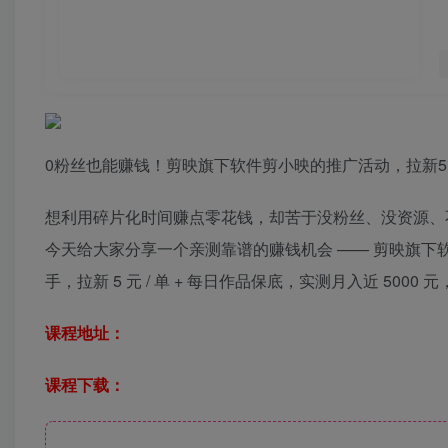
0粉丝也能赚钱！剪映旗下软件剪小映的推广活动，拉新5元/
想利用碎片化时间赚点零花钱，却苦于没粉丝、没资源、
今天给大家分享一个亲测靠谱的赚钱机会 —— 剪映旗下
手，拉新 5 元 / 单 + 每日作品保底，实测月入近 5000
课程地址：
课程下载：