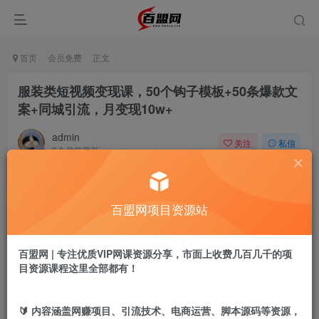
首页
会员免费
正文
服装类短视频变现课，50个钩子模板+50条爆款文
案+同城引流，月变现10w+
admin
关注
私信
9个月前更新
204
0
付费阅读
百盟网项目资源站
服装类短视频变现课，50个钩子模板+50条爆款文案+同城引流，月变现10w+
此内容为付费阅读，请付费后查看
9.9
百盟网 | 专注优质VIP网课资源分享，市面上收费几百几千的项
盟币
目资源课程这里全部都有！
免费
免费
年卡会员
永久会员
🔰 内容涵盖网赚项目、引流技术、电商运营、脚本源码等资源，
立即购买