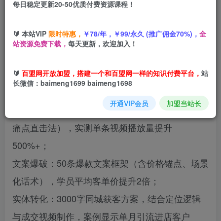
每日稳定更新20-50优质付费资源课程！
您当前未登录！建议登陆后购买，可保存购买订单
🔰 本站VIP
限时特惠，
￥78/年，￥99/永久 (推广佣金70%)，
全
站资源免费下载，
每天更新，欢迎加入！
本课程为《服装人短视频开悟课》实战指南，聚焦
🔰
百盟网开放加盟，搭建一个和百盟网一样的知识付费平台，
站
短视频流量变现与实体获客。核心模块包括：
长微信：baimeng1699 baimeng1698
开通VIP会员
加盟当站长
流量钩子：50个高转化开头模板（如3秒悬念法、
痛点直击法），实测单条视频播放量提升
500%+；
文案爆破：50条爆款文案框架（含价格锚点、场景
化话术），学员平均客单价提升2倍；
实体转化：3000字同城获客方案，结合定位逻辑
与成交视频制作，案例显示单月引流进店客户