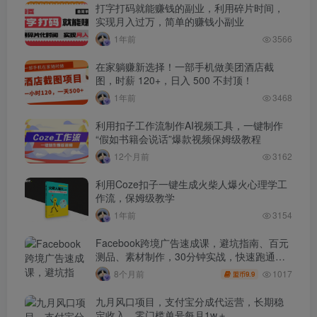
打字打码就能赚钱的副业，利用碎片时间，
实现月入过万，简单的赚钱小副业
1年前
3566
在家躺赚新选择！一部手机做美团酒店截
图，时薪 120+，日入 500 不封顶！
1年前
3468
利用扣子工作流制作AI视频工具，一键制作
“假如书籍会说话”爆款视频保姆级教程
12个月前
3162
利用Coze扣子一键生成火柴人爆火心理学工
作流，保姆级教学
1年前
3154
Facebook跨境广告速成课，避坑指南、百元
测品、素材制作，30分钟实战，快速跑通首
单出单
1017
8个月前
9.9
盟币
九月风口项目，支付宝分成代运营，长期稳
定收入，零门槛单号每月1w＋