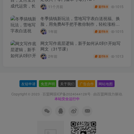
1015
11个月前
9.9
盟币
冬季搞钱新玩法，雪地写字表白送祝福、换
脸，用免费AI手把手教你制作，轻松涨粉
3.5w，接单到手软
1015
1年前
9.9
盟币
网文写作底层逻辑，新手如何从0到1开始写
网文（31节课）
1013
2年前
9.9
盟币
友链申请
-
免责声明
-
关于我们
-
广告合作
-
网站地图
Copyright © 2023 ·
百盟网琼ICP备2024044128号
· 由
百盟网
强力驱动.
本站安全运行中