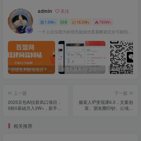
admin
关注
1.5W+
0
16.2W+
793W+
一个人仅仅因为软弱无能或优柔寡断就完全可能招致痛苦
你还在到处找项目？还在当韭菜？我靠卖项目一个月收入5万+，曾经我也是个失败者。
开通知越网VIP会员，尊享全站资源免费下载，享70%的推广提成！！【限时五折优惠】
上一篇
下一篇
2025豆包AI拉新风口项目，
服装人IP变现课6.0，文案创
0粉0基础月入3W+，新手小
富、朋友圈印钞、公域获
白轻松学会
客，9大章节+2节赠课
相关推荐