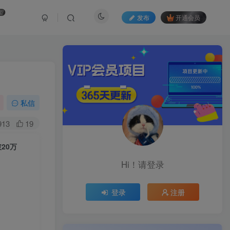
盟
发布
开通会员
私信
913
19
20万
Hi！请登录
登录
注册