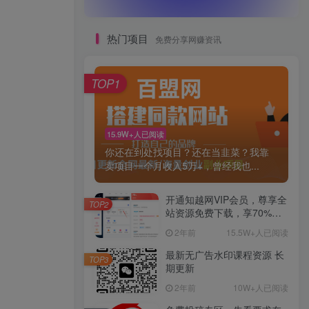
热门项目
免费分享网赚资讯
TOP1
15.9W+人已阅读
你还在到处找项目？还在当韭菜？我靠
卖项目一个月收入5万+，曾经我也...
开通知越网VIP会员，尊享全
TOP2
站资源免费下载，享70%的
推广提成！！【限时五折优
2年前
15.5W+人已阅读
惠】
最新无广告水印课程资源 长
TOP3
期更新
2年前
10W+人已阅读