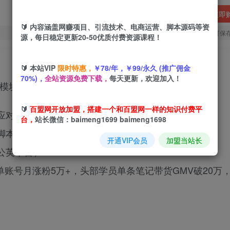
立即
🔰 内容涵盖网赚项目、引流技术、电商运营、脚本源码等资
您当前未登录！建议登陆后购买，可保
源，每日稳定更新20-50优质付费资源课程！
🔰 本站VIP
限时特惠，
￥78/年，￥99/永久 (推广佣金
70%)，
全站资源免费下载，
每天更新，欢迎加入！
心模块：
🔰
百盟网开放加盟，搭建一个和百盟网一样的知识付费平
应对）
台，
站长微信：baimeng1699 baimeng1698
脚本、种草笔记四步法）
开通VIP会员
加盟当站长
公英平台）
单账号月涨粉5万+，头部学员单条笔记带货GMV破20万