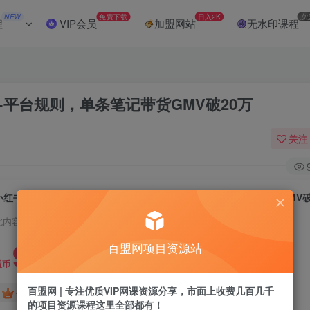
NEW
免费下载
日入2K
加
程
VIP会员
加盟网站
无水印课程
+平台规则，单条笔记带货GMV破20万
关注
小红书2.0创富课：系统方法论+实操案例+平台规则，单条笔记带货GMV破
此内容为付费阅读，请付费后查看
9.9
百盟网项目资源站
盟币
百盟网 | 专注优质VIP网课资源分享，市面上收费几百几千
免费
免费
年卡会员
永久会员
的项目资源课程这里全部都有！