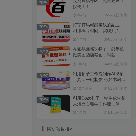
免费投稿专区，先看要求在
TOP4
投稿！！！
2年前
2W+人已阅读
打字打码就能赚钱的副业，
TOP5
利用碎片时间，实现月入过
万，简单的赚钱小副业
1年前
3565人已阅读
在家躺赚新选择！一部手机
TOP6
做美团酒店截图，时薪
120+，日入 500 不封顶！
1年前
3468人已阅读
利用扣子工作流制作AI视频
TOP7
工具，一键制作“假如书籍会
说话”爆款视频保姆级教程
12个月前
3162人已阅读
利用Coze扣子一键生成火柴
TOP8
人爆火心理学工作流，保姆
级教学
1年前
3154人已阅读
随机项目推荐