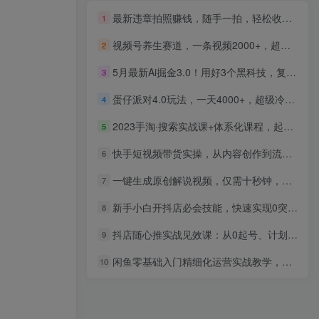
最新违章拍照赚钱，随手一拍，轻松收入3000+
1
视频号养生赛道，一条视频2000+，超简单，小白轻松月入3w+，长期稳定
2
5月最新Ai掘金3.0！用好3个黑科技，复制粘贴轻松矩阵，单号日赚500+
3
蛋仔派对4.0玩法，一天4000+，超级冷门稳定玩法，一台手机即可操作，小白轻松上手，保姆级教学
4
2023手淘·搜索实战课+体系化课程，起店起单品实操视频课程
5
快手短视频带货实操，从内容创作到流量转化，新手快速上手变现
6
一键生成原创解说视频，仅需十秒钟，小白也可以日入3000+
7
新手小白开抖店必会技能，快速实现0突破，稳定出单
8
抖店随心推实战见效课：从0起号、计划优化、问题排雷，快速实现直播盈利
9
闲鱼零基础入门精细化运营实战教学，闲鱼暴力玩法带你成功变现
10