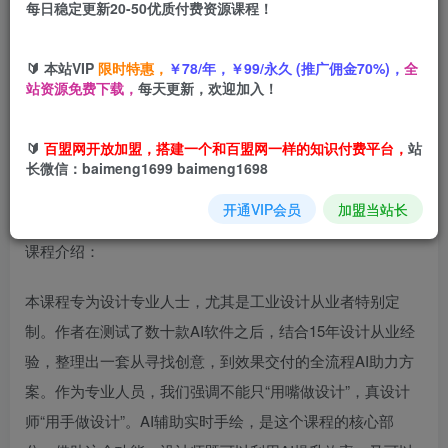
每日稳定更新20-50优质付费资源课程！
您当前未登录！建议登陆后购买，可保存购买订单
🔰 本站VIP
限时特惠，
￥78/年，￥99/永久 (推广佣金70%)，
全
站资源免费下载，
每天更新，欢迎加入！
为设计师量身打造的Krita AI系列课程，全设计流程，实时AI
手绘
🔰
百盟网开放加盟，搭建一个和百盟网一样的知识付费平台，
站
长微信：baimeng1699 baimeng1698
开通VIP会员
加盟当站长
课程介绍：
本课程专为设计专业人士，尤其是工业设计从业者特别定
制。作者在测试了数十款AI软件之后，结合15年设计从业经
验，整理出一套从寻找创意，到效果交付的全流程AI助力方
案。作为专业人员，我们强调不能只“用嘴做设计”，真设计
师“用手做设计”。AI辅助实时手绘，是这个课程的核心部