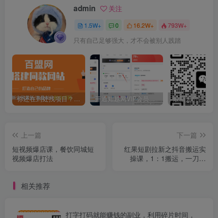
admin
关注
1.5W+
0
16.2W+
793W+
只有自己足够强大，才不会被别人践踏
你还在到处找项目？还在当韭菜？我靠卖项目一个月收入5万+，曾经我也是个失败者。
开通知越网VIP会员，尊享全站资源免费下载，享70%的推广提成！！【限时五折优惠】
上一篇
下一篇
短视频爆店课，餐饮同城短
红果短剧拉新之抖音搬运实
视频爆店打法
操课，1：1搬运，一刀不
剪，无违规，0粉可做，收益
上限高
相关推荐
打字打码就能赚钱的副业，利用碎片时间，