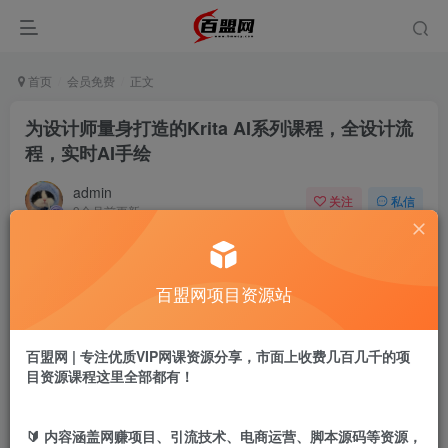
首页
会员免费
正文
为设计师量身打造的Krita AI系列课程，全设计流
程，实时AI手绘
admin
关注
私信
9个月前更新
584
16
付费阅读
百盟网项目资源站
为设计师量身打造的Krita AI系列课程，全设计流程，实时AI手绘
此内容为付费阅读，请付费后查看
9.9
百盟网 | 专注优质VIP网课资源分享，市面上收费几百几千的项
盟币
目资源课程这里全部都有！
免费
免费
年卡会员
永久会员
🔰 内容涵盖网赚项目、引流技术、电商运营、脚本源码等资源，
立即购买