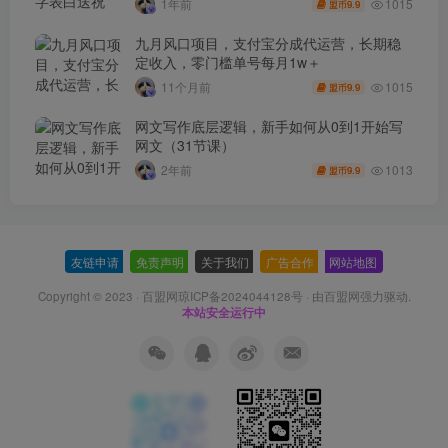
1015
1年前
9.9
盟币
九月风口项目，支付宝分成代运营，长期稳
定收入，零门槛单号每月1w＋
1015
11个月前
9.9
盟币
网文写作底层逻辑，新手如何从0到1开始写
网文（31节课）
1013
2年前
9.9
盟币
友链申请
-
免责声明
-
关于我们
-
广告合作
-
网站地图
Copyright © 2023 ·
百盟网琼ICP备2024044128号
· 由
百盟网
强力驱动.
本站安全运行中