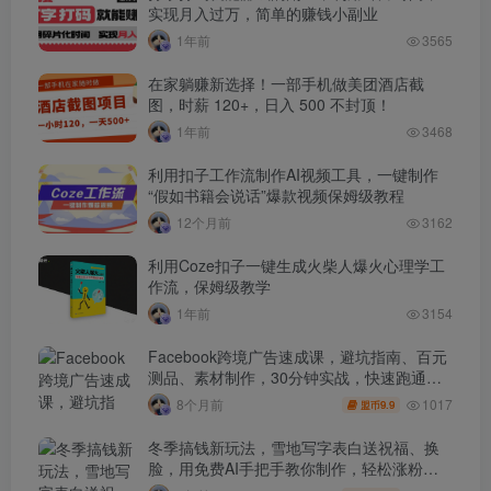
实现月入过万，简单的赚钱小副业
1年前
3565
在家躺赚新选择！一部手机做美团酒店截
图，时薪 120+，日入 500 不封顶！
1年前
3468
利用扣子工作流制作AI视频工具，一键制作
“假如书籍会说话”爆款视频保姆级教程
12个月前
3162
利用Coze扣子一键生成火柴人爆火心理学工
作流，保姆级教学
1年前
3154
Facebook跨境广告速成课，避坑指南、百元
测品、素材制作，30分钟实战，快速跑通首
单出单
1017
8个月前
9.9
盟币
冬季搞钱新玩法，雪地写字表白送祝福、换
脸，用免费AI手把手教你制作，轻松涨粉
3.5w，接单到手软