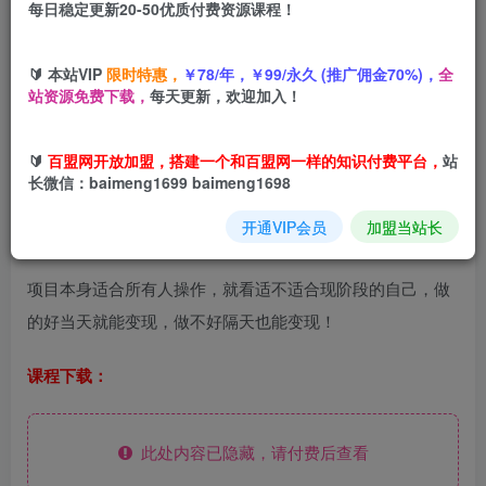
每日稳定更新20-50优质付费资源课程！
您当前未登录！建议登陆后购买，可保存购买订单
AI骑行美女私域变现玩法小白可操作当日就能变现
🔰 本站VIP
限时特惠，
￥78/年，￥99/永久 (推广佣金70%)，
全
站资源免费下载，
每天更新，欢迎加入！
🔰
百盟网开放加盟，搭建一个和百盟网一样的知识付费平台，
站
项目介绍：
长微信：baimeng1699 baimeng1698
开通VIP会员
加盟当站长
这个项目依然是利用AI来变现的，跟以往拆解的不一样。
项目本身适合所有人操作，就看适不适合现阶段的自己，做
的好当天就能变现，做不好隔天也能变现！
课程下载：
此处内容已隐藏，请付费后查看