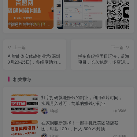
你还在到处找项目？还在当韭菜？我靠卖项目一个月收入5万+，曾经我也是个失败者。
开通知越网VIP会员，尊享全站资源免费下载，享70%的推广提成！！【限时五折优惠】
上一篇
下一篇
AI智能体实体战创业营(深圳
拼多多虚拟类目玩法，蓝海
9月23-25日)，多维度助力老
项目，长久稳定，多店矩阵
板、管理层、员工提升效能
操作，轻松日进1K+
相关推荐
打字打码就能赚钱的副业，利用碎片时间，
实现月入过万，简单的赚钱小副业
1年前
3566
在家躺赚新选择！一部手机做美团酒店截
图，时薪 120+，日入 500 不封顶！
1年前
3468