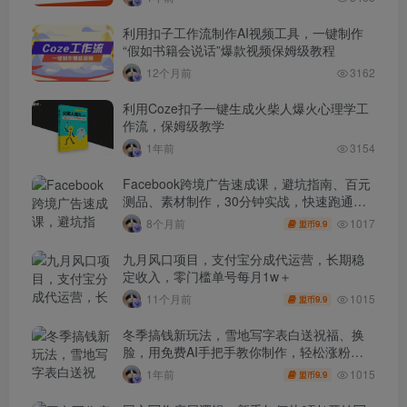
利用扣子工作流制作AI视频工具，一键制作
“假如书籍会说话”爆款视频保姆级教程
12个月前
3162
利用Coze扣子一键生成火柴人爆火心理学工
作流，保姆级教学
1年前
3154
Facebook跨境广告速成课，避坑指南、百元
测品、素材制作，30分钟实战，快速跑通首
单出单
1017
8个月前
9.9
盟币
九月风口项目，支付宝分成代运营，长期稳
定收入，零门槛单号每月1w＋
1015
11个月前
9.9
盟币
冬季搞钱新玩法，雪地写字表白送祝福、换
脸，用免费AI手把手教你制作，轻松涨粉
3.5w，接单到手软
1015
1年前
9.9
盟币