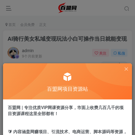
首页
会员免费
正文
AI骑行美女私域变现玩法小白可操作当日就能变现
admin
关注
私信
9个月前更新
181
6
付费阅读
AI骑行美女私域变现玩法小白可操作当日就能变现
百盟网项目资源站
此内容为付费阅读，请付费后查看
9.9
盟币
百盟网 | 专注优质VIP网课资源分享，市面上收费几百几千的项
目资源课程这里全部都有！
免费
免费
年卡会员
永久会员
立即购买
🔰 内容涵盖网赚项目、引流技术、电商运营、脚本源码等资源，