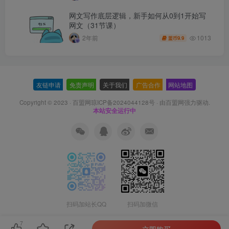
网文写作底层逻辑，新手如何从0到1开始写
网文（31节课）
1013
2年前
9.9
盟币
友链申请
-
免责声明
-
关于我们
-
广告合作
-
网站地图
Copyright © 2023 ·
百盟网琼ICP备2024044128号
· 由
百盟网
强力驱动.
本站安全运行中
扫码加站长QQ
扫码加微信
7
立即购买