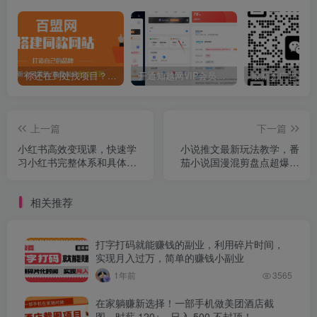
你还在到处找项目？还在当韭菜？我靠卖项目一个月收入5万+，曾经我也是个失败者。
开通知越网VIP会员，尊享全站资源免费下载，享70%的推广提成！！【限时五折优惠】
上一篇
下一篇
小红书高效变现课，快速学
小说推文最新玩法教学，番
习小红书完整体系和具体落
茄小说国漫混剪盘点超爆玩
地打法
法，全程干货，一天收益多
张
相关推荐
打字打码就能赚钱的副业，利用碎片时间，
实现月入过万，简单的赚钱小副业
1年前
3565
在家躺赚新选择！一部手机做美团酒店截
图，时薪 120+，日入 500 不封顶！