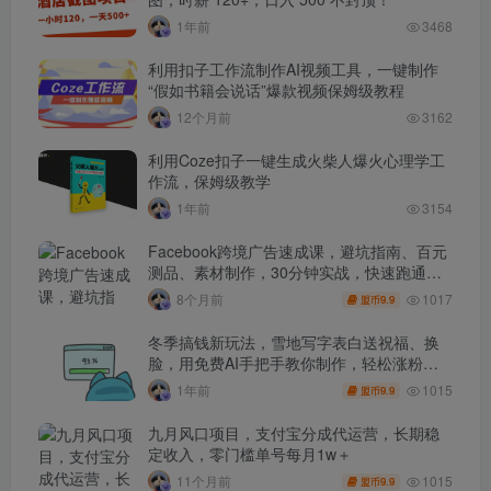
1年前
3468
利用扣子工作流制作AI视频工具，一键制作
“假如书籍会说话”爆款视频保姆级教程
12个月前
3162
利用Coze扣子一键生成火柴人爆火心理学工
作流，保姆级教学
1年前
3154
Facebook跨境广告速成课，避坑指南、百元
测品、素材制作，30分钟实战，快速跑通首
单出单
1017
8个月前
9.9
盟币
冬季搞钱新玩法，雪地写字表白送祝福、换
脸，用免费AI手把手教你制作，轻松涨粉
3.5w，接单到手软
1015
1年前
9.9
盟币
九月风口项目，支付宝分成代运营，长期稳
定收入，零门槛单号每月1w＋
1015
11个月前
9.9
盟币