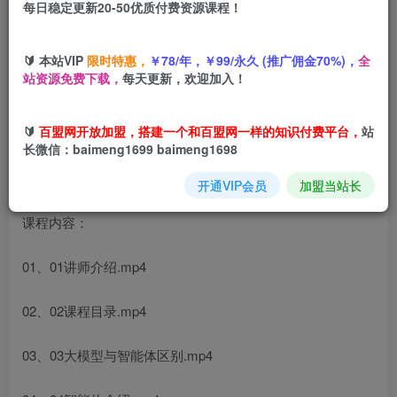
每日稳定更新20-50优质付费资源课程！
您当前未登录！建议登陆后购买，可保存购买订单
🔰 本站VIP
限时特惠，
￥78/年，￥99/永久 (推广佣金70%)，
全
站资源免费下载，
每天更新，欢迎加入！
AI智能体创作与运营实战，实体门店通过智能体高效获取精
准客户
🔰
百盟网开放加盟，搭建一个和百盟网一样的知识付费平台，
站
长微信：baimeng1699 baimeng1698
开通VIP会员
加盟当站长
课程内容：
01、01讲师介绍.mp4
02、02课程目录.mp4
03、03大模型与智能体区别.mp4