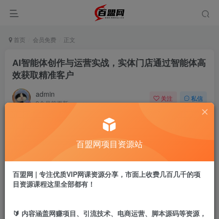
首页
会员免费
正文
AI智能体创作与运营实战，实体门店通过智能体高
效获取精准客户
admin
关注
私信
9个月前更新
177
7
付费阅读
百盟网项目资源站
AI智能体创作与运营实战，实体门店通过智能体高效获取精准客户
此内容为付费阅读，请付费后查看
9.9
百盟网 | 专注优质VIP网课资源分享，市面上收费几百几千的项
盟币
目资源课程这里全部都有！
免费
免费
年卡会员
永久会员
🔰 内容涵盖网赚项目、引流技术、电商运营、脚本源码等资源，
立即购买