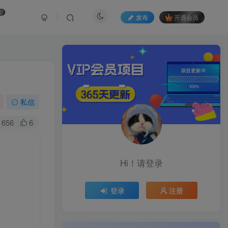
盟
发布
开通会员
私信
656
6
Hi！请登录
登录
注册