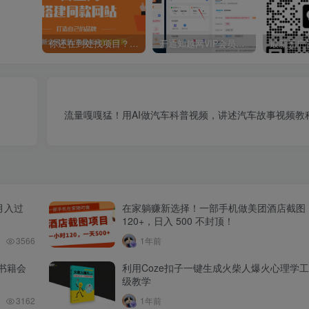
你还在到处找项目？还在当韭菜？我靠卖项目一个月收入5万+，曾经我也是个失败者。
开通知越网VIP会员，尊享全站资源免费下载，享70%的推广提成！！【限时五折优惠】
流量嘎嘎猛！用AI做汽车科普视频，讲述汽车故事视频教
月入过
在家躺赚新选择！一部手机做美团酒店截图
120+，日入 500 不封顶！
3566
1年前
书籍会
利用Coze扣子一键生成火柴人爆火心理学
级教学
3162
1年前