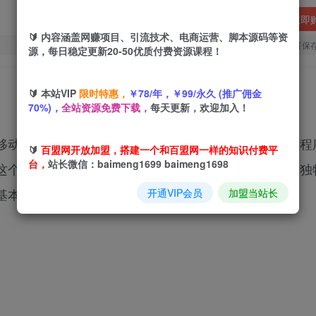
立即
🔰 内容涵盖网赚项目、引流技术、电商运营、脚本源码等资
您当前未登录！建议登陆后购买，可保
源，每日稳定更新20-50优质付费资源课程！
🔰 本站VIP
限时特惠，
￥78/年，￥99/永久 (推广佣金
70%)，
全站资源免费下载，
每天更新，欢迎加入！
移动端的自动化收益项目。通过我们团队自主研发的小程
🔰
百盟网开放加盟，搭建一个和百盟网一样的知识付费平
台，
站长微信：baimeng1699 baimeng1698
这个项目充分利用了现代移动互联网的技术优势，结合独
每天200左右稳定之后单日1000-2000
开通VIP会员
加盟当站长