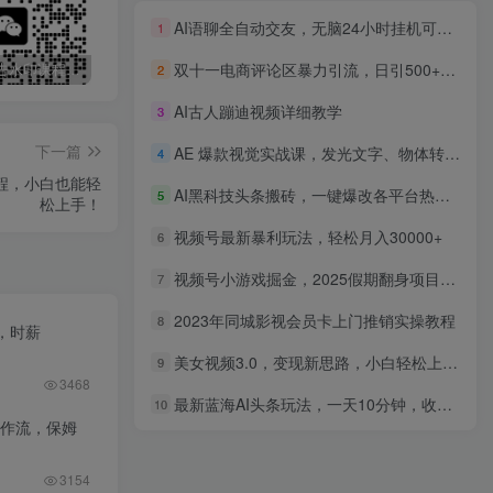
AI语聊全自动交友，无脑24小时挂机可矩阵、单机日40-100，可放大
1
双十一电商评论区暴力引流，日引500+精准创业粉！！！
最新无广告水印课程资源 长期更新
免费投稿专区，先看要求在投稿！！！
打字打码就能赚钱的副业，利用碎片时间，实现月入过万，简单的赚钱小副业
2
AI古人蹦迪视频详细教学
3
下一篇
AE 爆款视觉实战课，发光文字、物体转场、运动跟踪，掌握特效技术月接单3万+
4
程，小白也能轻
AI黑科技头条搬砖，一键爆改各平台热门图文，原创度直接拉满，矩阵搞月入2W+【揭秘】
5
松上手！
视频号最新暴利玩法，轻松月入30000+
6
视频号小游戏掘金，2025假期翻身项目不露脸，小白上手快
7
2023年同城影视会员卡上门推销实操教程
8
，时薪
美女视频3.0，变现新思路，小白轻松上手，单日可达1300+(教程+素材+文案）
9
3468
最新蓝海AI头条玩法，一天10分钟，收益可观，小白轻松月入3万+
10
工作流，保姆
3154