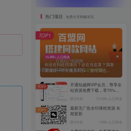
热门项目
免费分享网赚资讯
TOP1
15.9W+人已阅读
你还在到处找项目？还在当韭菜？我靠
卖项目一个月收入5万+，曾经我也...
开通知越网VIP会员，尊享全
TOP2
站资源免费下载，享70%的
推广提成！！【限时五折优
2年前
15.5W+人已阅读
惠】
最新无广告水印课程资源 长
TOP3
期更新
2年前
10W+人已阅读