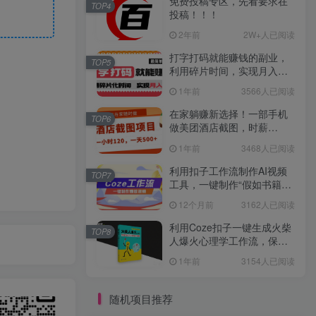
免费投稿专区，先看要求在
TOP4
投稿！！！
2年前
2W+人已阅读
打字打码就能赚钱的副业，
TOP5
利用碎片时间，实现月入过
万，简单的赚钱小副业
1年前
3566人已阅读
在家躺赚新选择！一部手机
TOP6
做美团酒店截图，时薪
120+，日入 500 不封顶！
1年前
3468人已阅读
利用扣子工作流制作AI视频
TOP7
工具，一键制作“假如书籍会
说话”爆款视频保姆级教程
12个月前
3162人已阅读
利用Coze扣子一键生成火柴
TOP8
人爆火心理学工作流，保姆
级教学
1年前
3154人已阅读
随机项目推荐