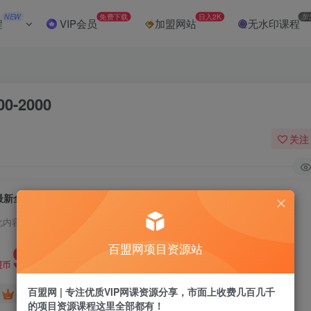
NEW
免费下载
日入2K
加
程
VIP会员
加盟网站
无水印课程
-2000
关注
最新全自动挂机玩法长期稳定单日收益1000-2000
此内容为付费阅读，请付费后查看
9.9
百盟网项目资源站
盟币
百盟网 | 专注优质VIP网课资源分享，市面上收费几百几千
免费
免费
年卡会员
永久会员
的项目资源课程这里全部都有！