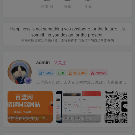
点赞
18
分享
收藏
Happiness is not something you postpone for the future; it is
something you design for the present.
幸福不应该留到未来品尝，幸福是你专门为当下的自己所准备的
admin
关注
1.5W+
0
16.2W+
793W+
没谁瞧不起你，因为别人根本就没瞧你，大家都很忙的
你还在到处找项目？还在当韭菜？我靠卖项目一个月收入5万+，曾经我也是个失败者。
开通知越网VIP会员，尊享全站资源免费下载，享70%的推广提成！！【限时五折优惠】