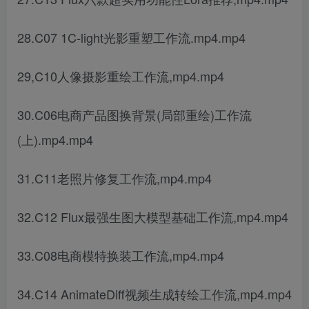
28.C07 1C-light光影重塑工作流.mp4.mp4
29,C10人像摄影重绘工作流,mp4.mp4
30.C06电商产品图换背景(局部重绘)工作流
(上).mp4.mp4
31.C11老照片修复工作流,mp4.mp4
32.C12 Flux最强生图大模型基础工作流,mp4.mp4
33.C08电商模特换装工作流,mp4.mp4
34.C14 AnimateDiff视频生成转绘工作流,mp4.mp4