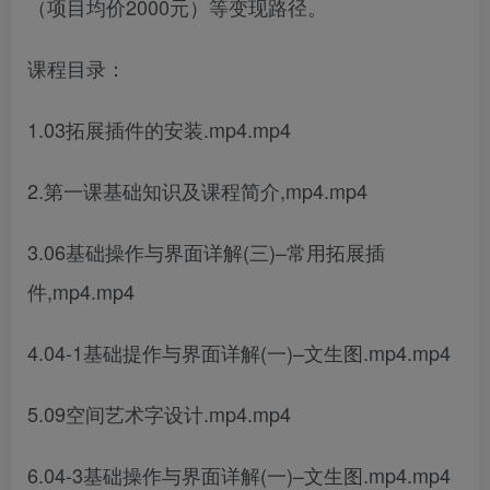
（项目均价2000元）等变现路径。
课程目录：
1.03拓展插件的安装.mp4.mp4
2.第一课基础知识及课程简介,mp4.mp4
3.06基础操作与界面详解(三)–常用拓展插
件,mp4.mp4
4.04-1基础提作与界面详解(一)–文生图.mp4.mp4
5.09空间艺术字设计.mp4.mp4
6.04-3基础操作与界面详解(一)–文生图.mp4.mp4