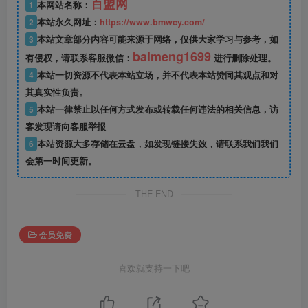
百盟网
1
本网站名称：
2
本站永久网址：
https://www.bmwcy.com/
3
本站文章部分内容可能来源于网络，仅供大家学习与参考，如
baimeng1699
有侵权，请联系客服微信：
进行删除处理。
4
本站一切资源不代表本站立场，并不代表本站赞同其观点和对
其真实性负责。
5
本站一律禁止以任何方式发布或转载任何违法的相关信息，访
客发现请向客服举报
6
本站资源大多存储在云盘，如发现链接失效，请联系我们我们
会第一时间更新。
THE END
会员免费
喜欢就支持一下吧