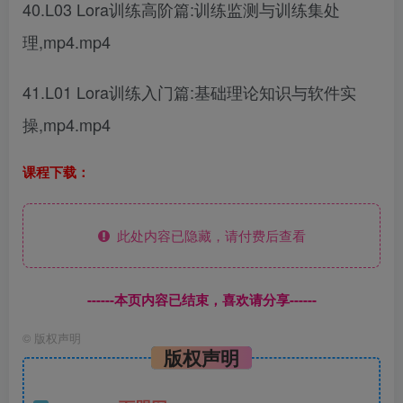
40.L03 Lora训练高阶篇:训练监测与训练集处
理,mp4.mp4
41.L01 Lora训练入门篇:基础理论知识与软件实
操,mp4.mp4
课程下载：
此处内容已隐藏，请付费后查看
------本页内容已结束，喜欢请分享------
©
版权声明
版权声明