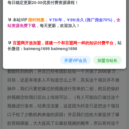
每日稳定更新20-50优质付费资源课程！
您当前未登录！建议登陆后购买，可保存购买订单
🔰 本站VIP
限时特惠，
￥78/年，￥99/永久 (推广佣金70%)，
全
站资源免费下载，
每天更新，欢迎加入！
大家今年应该都在抖音上刷到过这种漫画短剧，就像当时抖
🔰
百盟网开放加盟，搭建一个和百盟网一样的知识付费平台，
站
音短剧刚出来的时候吃到的那波红利，可以说是赚的盆满钵
长微信：baimeng1699 baimeng1698
满。现在我们的漫剧也是一样，只要抓住机会，也可以吃到
开通VIP会员
加盟当站长
这波红利。因为这又是一个新的蓝海风口。至少干到过年是
都能吃到肉的，并且已经有团队短短一个月搞了2000多万，
目前，还是有很多人不知道怎么上手，其实这个项目并不难
操作，我们只要把爆过的视频进行简单的二创，然后把做好
的视频交给我们后台上传就可以，（有人可能自己做过这个
视频进行发布，结果没流量，这是因为抖音只是把这个项目
口子给了少数机构来做的原因）并且我们也给大家提供了爆
款剪辑模版，大大提高了出爆款视频的概率，所以有对这个