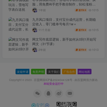
脸，用免费AI手把手教你制作，轻松涨粉
3.5w，接单到手软
1015
1年前
9.9
盟币
九月风口项目，支付宝分成代运营，长期稳
定收入，零门槛单号每月1w＋
1015
11个月前
9.9
盟币
网文写作底层逻辑，新手如何从0到1开始写
网文（31节课）
1013
2年前
9.9
盟币
友链申请
-
免责声明
-
关于我们
-
广告合作
-
网站地图
Copyright © 2023 ·
百盟网琼ICP备2024044128号
· 由
百盟网
强力驱动.
本站安全运行中