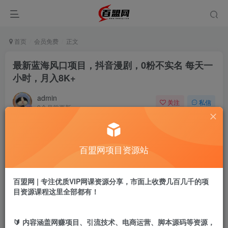
首页
会员免费
正文
最新蓝海风口项目，抖音漫剧，0粉不实名 每天一
小时，月入8K+
admin
关注
私信
9个月前更新
354
2
付费阅读
百盟网项目资源站
最新蓝海风口项目，抖音漫剧，0粉不实名 每天一小时，月入8K+
此内容为付费阅读，请付费后查看
9.9
百盟网 | 专注优质VIP网课资源分享，市面上收费几百几千的项
盟币
目资源课程这里全部都有！
免费
免费
年卡会员
永久会员
🔰 内容涵盖网赚项目、引流技术、电商运营、脚本源码等资源，
立即购买