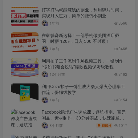
打字打码就能赚钱的副业，利用碎片时间，
实现月入过万，简单的赚钱小副业
1年前
3566
在家躺赚新选择！一部手机做美团酒店截
图，时薪 120+，日入 500 不封顶！
1年前
3468
利用扣子工作流制作AI视频工具，一键制作
“假如书籍会说话”爆款视频保姆级教程
12个月前
3162
利用Coze扣子一键生成火柴人爆火心理学工
作流，保姆级教学
1年前
3154
Facebook跨境广告速成课，避坑指南、百元
测品、素材制作，30分钟实战，快速跑通首
单出单
1017
8个月前
9.9
盟币
冬季搞钱新玩法，雪地写字表白送祝福、换