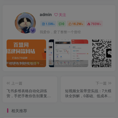
admin
关注
1.5W+
0
16.2W+
793W+
我爱你，爱了整整一个曾经
你还在到处找项目？还在当韭菜？我靠卖项目一个月收入5万+，曾经我也是个失败者。
开通知越网VIP会员，尊享全站资源免费下载，享70%的推广提成！！【限时五折优惠】
上一篇
下一篇
飞书多维表格自动化训练
短视频女装带货实战：7大模
营，手把手教你告别重复处
块全拆解，0基础、低成本，
理，用多维表格开启高效办
实现单月佣金3万+
公新模式
相关推荐