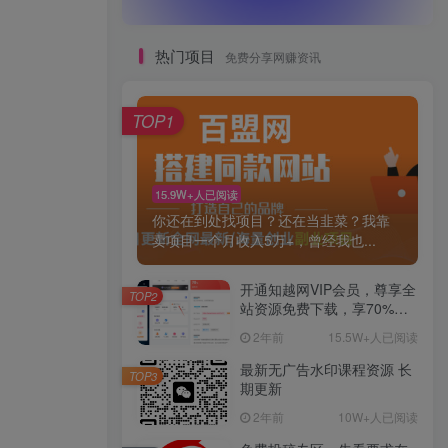
热门项目
免费分享网赚资讯
TOP1
15.9W+人已阅读
你还在到处找项目？还在当韭菜？我靠
卖项目一个月收入5万+，曾经我也...
开通知越网VIP会员，尊享全
TOP2
站资源免费下载，享70%的
推广提成！！【限时五折优
2年前
15.5W+人已阅读
惠】
最新无广告水印课程资源 长
TOP3
期更新
2年前
10W+人已阅读