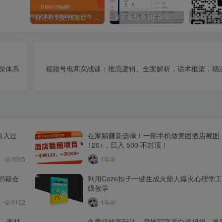
你还在到处找项目？还在当韭菜？我靠卖项目一个月收入5万+，曾经我也是个失败者。
开通知越网VIP会员，尊享全站资源免费下载，享70%的推广提成！！【限时五折优惠】
操体系
视频号电商实战课：推流逻辑、全案解析，话术框架，稳
月入过
在家躺赚新选择！一部手机做美团酒店截图
120+，日入 500 不封顶！
3565
1年前
书籍会
利用Coze扣子一键生成火柴人爆火心理学
级教学
3162
1年前
品、素材
冬季搞钱新玩法，雪地写字表白送祝福、换脸