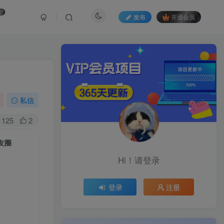
盟
发布
开通会员
私信
125
2
友圈
Hi！请登录
登录
注册