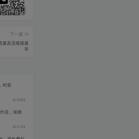
最新无广告水印课程资源 长期更新
免费投稿专区，先看要求在投稿！！！
打字打码就能赚钱的副业，利用碎片时间，实现月入过万，简单的赚钱小副业
下一篇
流量及违规规避
等
，时薪
3468
工作流，保姆
3154
，用免费AI