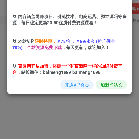
立即
🔰 内容涵盖网赚项目、引流技术、电商运营、脚本源码等资
您当前未登录！建议登陆后购买，可保
源，每日稳定更新20-50优质付费资源课程！
🔰 本站VIP
限时特惠，
￥78/年，￥99/永久 (推广佣金
70%)，
全站资源免费下载，
每天更新，欢迎加入！
🔰
百盟网开放加盟，搭建一个和百盟网一样的知识付费平
台，
站长微信：baimeng1699 baimeng1698
开通VIP会员
加盟当站长