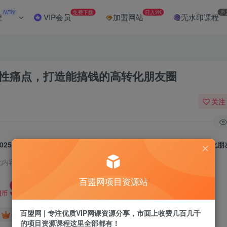
NEW
免费下载
日入2K
加
程
VIP会员
加盟网站
无水印课程
人性痛点，打造能搞钱的高转化朋友圈
关注
2025朋友圈文案变现营：从矩阵布局到人性痛点，打造能搞钱的高转化朋
此内容为付费阅读，请付费后查看
9.9
百盟网项目资源站
盟币
百盟网 | 专注优质VIP网课资源分享，市面上收费几百几千
免费
免费
年卡会员
永久会员
的项目资源课程这里全部都有！