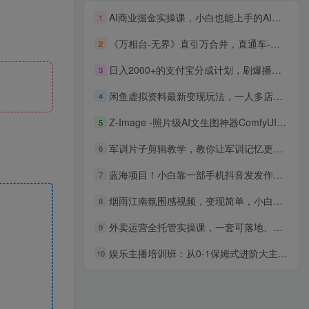
AI商业掘金实操课，小白也能上手的AI创收课（31课）
1
《万相台-无界》直引万合并，直通车-引力魔方-万相台-短视频-搜索-推荐
2
日入2000+的支付宝分成计划，刷爆播放量收益
3
闲鱼虚拟资料最新变现玩法，一人多店无需囤货，多管道收益独家玩法…
4
Z-Image -照片级AI文生图神器ComfyUI一键整合包显存8G可用
5
军训片子剪辑教学，教你让军训记忆更有质感
6
蓝海项目！小白靠一部手机抖音发发作品，一单30-35，日入450+，我是如何…
7
烟雨江南氛围感视频，变现简单，小白也能日入500+
8
外卖运营全托管实操课，一套可落地、可复制的完整运营方案，实现店铺的快速成长与持续盈利
9
娱乐主播培训班：从0-1保姆式进阶大主播实操培训
10