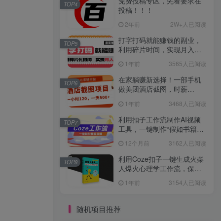
免费投稿专区，先看要求在
TOP4
投稿！！！
2年前
2W+人已阅读
打字打码就能赚钱的副业，
TOP5
利用碎片时间，实现月入过
万，简单的赚钱小副业
1年前
3565人已阅读
在家躺赚新选择！一部手机
TOP6
做美团酒店截图，时薪
120+，日入 500 不封顶！
1年前
3468人已阅读
利用扣子工作流制作AI视频
TOP7
工具，一键制作“假如书籍会
说话”爆款视频保姆级教程
12个月前
3162人已阅读
利用Coze扣子一键生成火柴
TOP8
人爆火心理学工作流，保姆
级教学
1年前
3154人已阅读
随机项目推荐