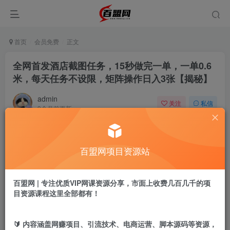
首页
会员免费
正文
全网首发酒店截图任务，15秒做完一单，一单0.6
米，每天任务不设限，矩阵操作日入3张【揭秘】
admin
关注
私信
9个月前更新
321
3
付费阅读
百盟网项目资源站
全网首发酒店截图任务，15秒做完一单，一单0.6米，每天任务不设限，矩阵操作日入3张【揭秘】
此内容为付费阅读，请付费后查看
9.9
百盟网 | 专注优质VIP网课资源分享，市面上收费几百几千的项
盟币
目资源课程这里全部都有！
免费
免费
年卡会员
永久会员
🔰 内容涵盖网赚项目、引流技术、电商运营、脚本源码等资源，
立即购买