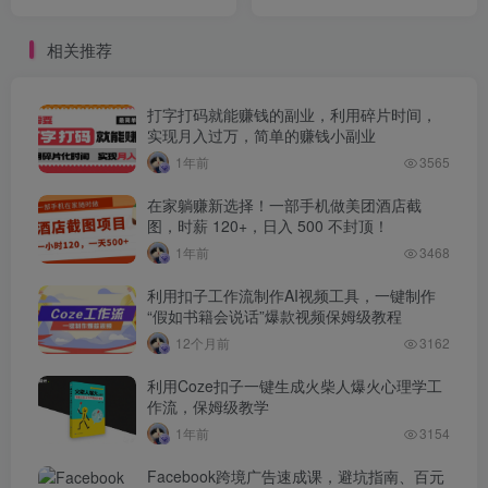
业绩增长百万+
简单易懂，迅速上手
相关推荐
打字打码就能赚钱的副业，利用碎片时间，
实现月入过万，简单的赚钱小副业
1年前
3565
在家躺赚新选择！一部手机做美团酒店截
图，时薪 120+，日入 500 不封顶！
1年前
3468
利用扣子工作流制作AI视频工具，一键制作
“假如书籍会说话”爆款视频保姆级教程
12个月前
3162
利用Coze扣子一键生成火柴人爆火心理学工
作流，保姆级教学
1年前
3154
Facebook跨境广告速成课，避坑指南、百元