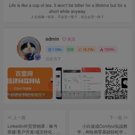
Life is like a cup of tea. It won't be bitter for a lifetime but for a
short while anyway.
人生就像一杯茶，不会苦一辈子，但总会苦一阵子
admin
关注
1.5W+
0
16.2W+
793W+
活在当下
你还在到处找项目？还在当韭菜？我靠卖项目一个月收入5万+，曾经我也是个失败者。
开通知越网VIP会员，尊享全站资源免费下载，享70%的推广提成！！【限时五折优惠】
上一篇
下一篇
LinkedIn外贸营销课：账号
小白速成Comfyui实战教
搭建/客户开发/成交转化，年
学，AI绘画零基础轻松学，