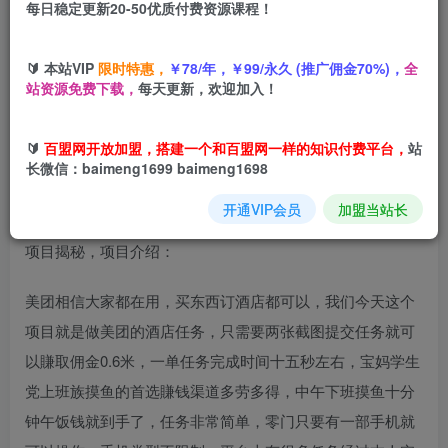
每日稳定更新20-50优质付费资源课程！
您当前未登录！建议登陆后购买，可保存购买订单
🔰 本站VIP
限时特惠，
￥78/年，￥99/永久 (推广佣金70%)，
全
站资源免费下载，
每天更新，欢迎加入！
全网首发酒店截图任务，15秒做完一单，一单0.6米，每天任
务不设限，矩阵操作日入3张【揭秘】
🔰
百盟网开放加盟，搭建一个和百盟网一样的知识付费平台，
站
长微信：baimeng1699 baimeng1698
开通VIP会员
加盟当站长
项目揭秘，项目介绍：
美团相信大家都在用，买东西订酒店都可以，我们今天这个
项目就是做美团的酒店任务，只需要两张截图提交任务就可
以賺取佣金0.6米，一单任务完成时间十五秒左右，宝妈学生
党上班族摸鱼的首选賺钱渠道多劳多得，中午下班摸鱼十分
钟午饭钱就到手了，任务非常简单，零门只要有一部手机就