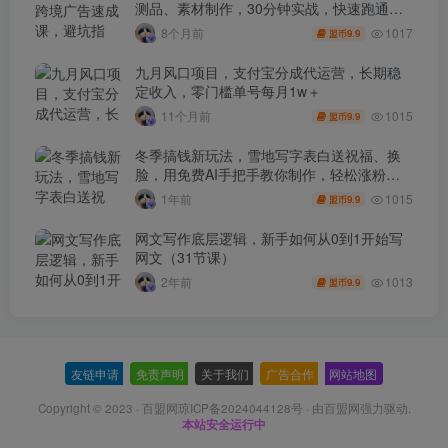
测品、素材制作，30分钟实战，快速跑通首
单出单
1017
8个月前
9.9
盟币
九月风口项目，支付宝分成代运营，长期稳
定收入，零门槛单号每月1w＋
1015
11个月前
9.9
盟币
冬季搞钱新玩法，雪地写字表白送祝福、换
脸，用免费AI手把手教你制作，轻松涨粉
3.5w，接单到手软
1015
1年前
9.9
盟币
网文写作底层逻辑，新手如何从0到1开始写
网文（31节课）
1013
2年前
9.9
盟币
友链申请
-
免责声明
-
关于我们
-
广告合作
-
网站地图
Copyright © 2023 ·
百盟网琼ICP备2024044128号
· 由
百盟网
强力驱动.
本站安全运行中