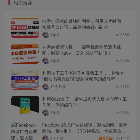
相关推荐
打字打码就能赚钱的副业，利用碎片时间，
实现月入过万，简单的赚钱小副业
1年前
3565
在家躺赚新选择！一部手机做美团酒店截
图，时薪 120+，日入 500 不封顶！
1年前
3468
利用扣子工作流制作AI视频工具，一键制作
“假如书籍会说话”爆款视频保姆级教程
12个月前
3162
利用Coze扣子一键生成火柴人爆火心理学工
作流，保姆级教学
1年前
3154
Facebook跨境广告速成课，避坑指南、百元
测品、素材制作，30分钟实战，快速跑通首
单出单
1017
8个月前
9.9
盟币