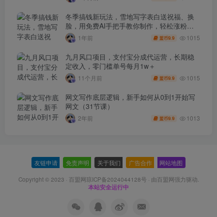
冬季搞钱新玩法，雪地写字表白送祝福、换
脸，用免费AI手把手教你制作，轻松涨粉
3.5w，接单到手软
1015
1年前
9.9
盟币
九月风口项目，支付宝分成代运营，长期稳
定收入，零门槛单号每月1w＋
1015
11个月前
9.9
盟币
网文写作底层逻辑，新手如何从0到1开始写
网文（31节课）
1013
2年前
9.9
盟币
友链申请
-
免责声明
-
关于我们
-
广告合作
-
网站地图
Copyright © 2023 ·
百盟网琼ICP备2024044128号
· 由
百盟网
强力驱动.
本站安全运行中