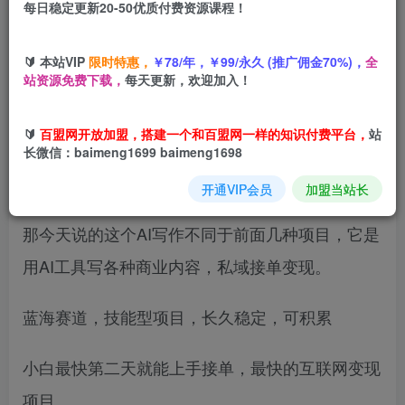
每日稳定更新20-50优质付费资源课程！
您当前未登录！建议登陆后购买，可保存购买订单
🔰 本站VIP
限时特惠，
￥78/年，￥99/永久 (推广佣金70%)，
全
站资源免费下载，
每天更新，欢迎加入！
现在靠AI变现的方式有很多种，AI写作，AI绘画，
🔰
百盟网开放加盟，搭建一个和百盟网一样的知识付费平台，
站
AI视频，AI老照片修复等等，这些都是靠平台自然
长微信：baimeng1699 baimeng1698
流量变现的。
开通VIP会员
加盟当站长
那今天说的这个AI写作不同于前面几种项目，它是
用AI工具写各种商业内容，私域接单变现。
蓝海赛道，技能型项目，长久稳定，可积累
小白最快第二天就能上手接单，最快的互联网变现
项目