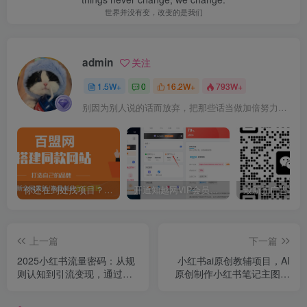
世界并没有变，改变的是我们
admin
关注
1.5W+
0
16.2W+
793W+
别因为别人说的话而放弃，把那些话当做加倍努力的动力
你还在到处找项目？还在当韭菜？我靠卖项目一个月收入5万+，曾经我也是个失败者。
开通知越网VIP会员，尊享全站资源免费下载，享70%的推广提成！！【限时五折优惠】
上一篇
下一篇
2025小红书流量密码：从规
小红书ai原创教辅项目，AI
则认知到引流变现，通过爆
原创制作小红书笔记主图，
款复制单月佣金突破8w+
售卖资料