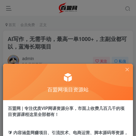
首页
会员免费
正文
AI写作，无需手动，最高一单1000+，主副业都可
以，蓝海长期项目
admin
关注
私信
9个月前更新
946
2
付费阅读
百盟网项目资源站
AI写作，无需手动，最高一单1000+，主副业都可以，蓝海长期项目
此内容为付费阅读，请付费后查看
9.9
百盟网 | 专注优质VIP网课资源分享，市面上收费几百几千的项
盟币
目资源课程这里全部都有！
免费
免费
年卡会员
永久会员
🔰 内容涵盖网赚项目、引流技术、电商运营、脚本源码等资源，
立即购买