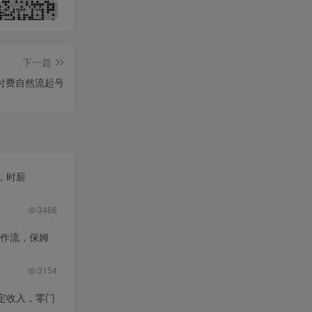
最新无广告水印课程资源 长期更新
免费投稿专区，先看要求在投稿！！！
打字打码就能赚钱的副业，利用碎片时间，实现月入过万，简单的赚钱小副业
下一篇
付费自然流起号
，时薪
3468
工作流，保姆
3154
定收入，零门