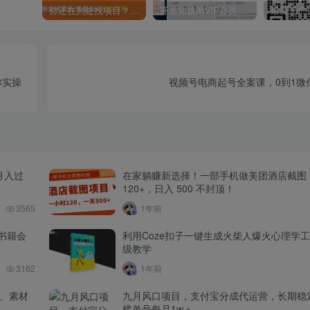
你还在到处找项目？还在当韭菜？我靠卖项目一个月收入5万+，曾经我也是个失败者。
开通知越网VIP会员，尊享全站资源免费下载，享70%的推广提成！！【限时五折优惠】
你实操
视频号电商起号全案课，0到1微
月入过
在家躺赚新选择！一部手机做美团酒店截图
120+，日入 500 不封顶！
3565
1年前
书籍会
利用Coze扣子一键生成火柴人爆火心理学
级教学
3162
1年前
品、素材
九月风口项目，支付宝分成代运营，长期稳
槛单号每月1w＋