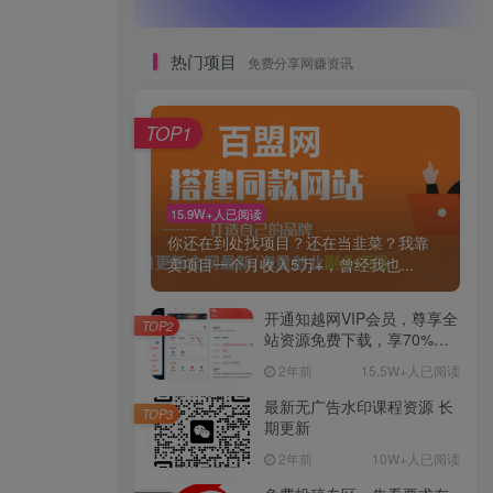
热门项目
免费分享网赚资讯
TOP1
15.9W+人已阅读
你还在到处找项目？还在当韭菜？我靠
卖项目一个月收入5万+，曾经我也...
开通知越网VIP会员，尊享全
TOP2
站资源免费下载，享70%的
推广提成！！【限时五折优
2年前
15.5W+人已阅读
惠】
最新无广告水印课程资源 长
TOP3
期更新
2年前
10W+人已阅读