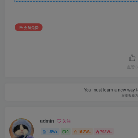
会员免费
点赞
3
You must learn a new way t
在掌握新
admin
关注
1.5W+
0
16.2W+
793W+