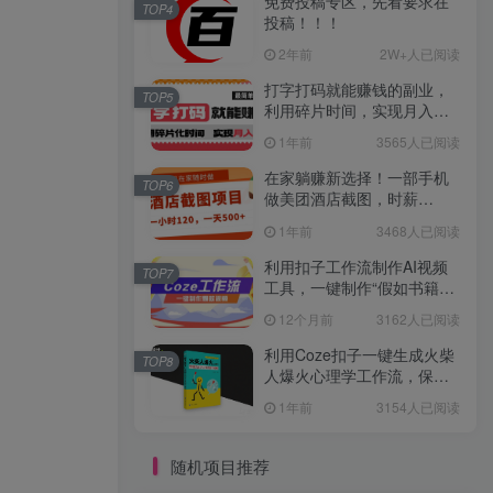
免费投稿专区，先看要求在
TOP4
投稿！！！
2年前
2W+人已阅读
打字打码就能赚钱的副业，
TOP5
利用碎片时间，实现月入过
万，简单的赚钱小副业
1年前
3565人已阅读
在家躺赚新选择！一部手机
TOP6
做美团酒店截图，时薪
120+，日入 500 不封顶！
1年前
3468人已阅读
利用扣子工作流制作AI视频
TOP7
工具，一键制作“假如书籍会
说话”爆款视频保姆级教程
12个月前
3162人已阅读
利用Coze扣子一键生成火柴
TOP8
人爆火心理学工作流，保姆
级教学
1年前
3154人已阅读
随机项目推荐