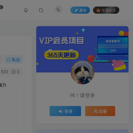
盟
发布
开通会员
私信
533
3
魅力
Hi！请登录
登录
注册