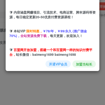
立即
🔰 内容涵盖网赚项目、引流技术、电商运营、脚本源码等资
您当前未登录！建议登陆后购买，可保
源，每日稳定更新20-50优质付费资源课程！
朋友圈文案收钱魅力
🔰 本站VIP
限时特惠，
￥78/年，￥99/永久 (推广佣金
70%)，
全站资源免费下载，
每天更新，欢迎加入！
🔰
百盟网开放加盟，搭建一个和百盟网一样的知识付费平
台，
站长微信：baimeng1699 baimeng1698
开通VIP会员
加盟当站长