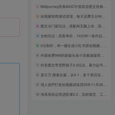
Midjourney辞典AIGC中英双语图文辞典+提示关键词Prompt大全
1
短视频智商测试变现，每天花费五分钟，轻松日入200+，多种变现方式
2
图文冷门新玩法，搭配AI无脑上传，高效月入5000+
3
女粉玩法：高客单价，10分钟一条作品，日入1k+操作简单，手机就可以
4
0元制作，AI一键生成小红书原创视频，日搞1000+
5
外面收费998的新版头条斗音极速版答题脚本，AI智能全自动答题【答题脚本+使用教程】
6
抖音图文带货野路子2.0玩法，暴力起号，单日收益500+，小白也可轻松上手！
7
直引万·搜索全篇，从0-1，多个类目实操经验总结付费（12节课）
8
强人设IP打造短视频训练营25年11月28-12月1日，营销+文案+成交，做短视频必备
9
淘系系统运营进阶课2.0，流程规范、工具教学、实战诊断，进阶突破，打造高盈利店铺模型
10