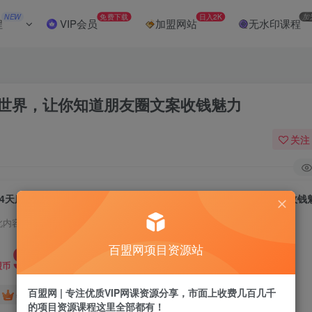
NEW
免费下载
日入2K
加
程
VIP会员
加盟网站
无水印课程
新世界，让你知道朋友圈文案收钱魅力
关注
14天朋友圈文案课，打开你对朋友圈的新世界，让你知道朋友圈文案收钱
此内容为付费阅读，请付费后查看
9.9
百盟网项目资源站
盟币
百盟网 | 专注优质VIP网课资源分享，市面上收费几百几千
免费
免费
年卡会员
永久会员
的项目资源课程这里全部都有！