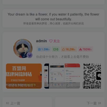
Your dream is like a flower. if you water it patiently, the flower
will come out beautifully.
即使是最简单的梦想，用心浇灌，也能开出绚烂的花
admin
关注
1.5W+
0
16.2W+
793W+
你必须十分努力，才能看上去毫不费劲
你还在到处找项目？还在当韭菜？我靠卖项目一个月收入5万+，曾经我也是个失败者。
开通知越网VIP会员，尊享全站资源免费下载，享70%的推广提成！！【限时五折优惠】
上一篇
下一篇