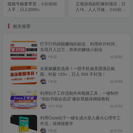
视频号橱窗带货，小白轻松
正规游戏副职兼职项目，日
入手，日入2000+
入1k，人人可做，小白轻松
入手，可矩阵操作【揭秘】
相关推荐
打字打码就能赚钱的副业，利用碎片时间，
实现月入过万，简单的赚钱小副业
1年前
3565
在家躺赚新选择！一部手机做美团酒店截
图，时薪 120+，日入 500 不封顶！
1年前
3468
利用扣子工作流制作AI视频工具，一键制作
“假如书籍会说话”爆款视频保姆级教程
12个月前
3162
利用Coze扣子一键生成火柴人爆火心理学工
作流，保姆级教学
1年前
3154