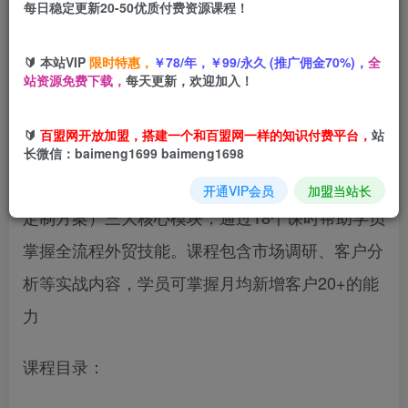
每日稳定更新20-50优质付费资源课程！
您当前未登录！建议登陆后购买，可保存购买订单
🔰 本站VIP
限时特惠，
￥78/年，￥99/永久 (推广佣金70%)，
全
站资源免费下载，
每天更新，欢迎加入！
本课程为外贸业务员从新手到专家的系统训练课，
🔰
百盟网开放加盟，搭建一个和百盟网一样的知识付费平台，
站
涵盖职业素养（精力管理/外贸思维）、客户开发
长微信：baimeng1699 baimeng1698
（目标定位/开发信撰写）、谈判策略（价格博弈/
开通VIP会员
加盟当站长
定制方案）三大核心模块，通过18个课时帮助学员
掌握全流程外贸技能。课程包含市场调研、客户分
析等实战内容，学员可掌握月均新增客户20+的能
力
课程目录：