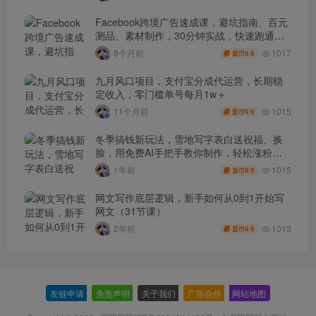
Facebook跨境广告速成课，避坑指南、百元
测品、素材制作，30分钟实战，快速跑通首
单出单
1017
8个月前
9.9
盟币
九月风口项目，支付宝分成代运营，长期稳
定收入，零门槛单号每月1w＋
1015
11个月前
9.9
盟币
冬季搞钱新玩法，雪地写字表白送祝福、换
脸，用免费AI手把手教你制作，轻松涨粉
3.5w，接单到手软
1015
1年前
9.9
盟币
网文写作底层逻辑，新手如何从0到1开始写
网文（31节课）
1013
2年前
9.9
盟币
友链申请
-
免责声明
-
关于我们
-
广告合作
-
网站地图