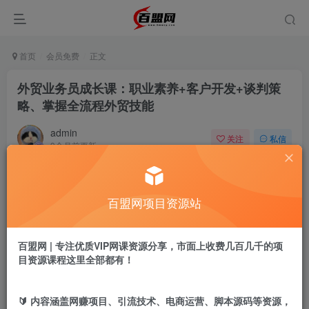
首页
会员免费
正文
外贸业务员成长课：职业素养+客户开发+谈判策
略、掌握全流程外贸技能
admin
关注
私信
9个月前更新
787
16
付费阅读
百盟网项目资源站
外贸业务员成长课：职业素养+客户开发+谈判策略、掌握全流程外贸技能
此内容为付费阅读，请付费后查看
9.9
百盟网 | 专注优质VIP网课资源分享，市面上收费几百几千的项
盟币
目资源课程这里全部都有！
免费
免费
年卡会员
永久会员
🔰 内容涵盖网赚项目、引流技术、电商运营、脚本源码等资源，
立即购买