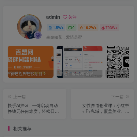
admin
关注
1.5W+
0
16.2W+
793W+
生命如花，爱情是蜜
你还在到处找项目？还在当韭菜？我靠卖项目一个月收入5万+，曾经我也是个失败者。
开通知越网VIP会员，尊享全站资源免费下载，享70%的推广提成！！【限时五折优惠】
上一篇
下一篇
快手AI挂G，一键启动自动
女性赛道创业课：小红书
挣钱无任何难度，轻松日入
+IP+私域，覆盖美业、情
30—100+【揭秘】
感、培训，解锁年赚百万路
径
相关推荐