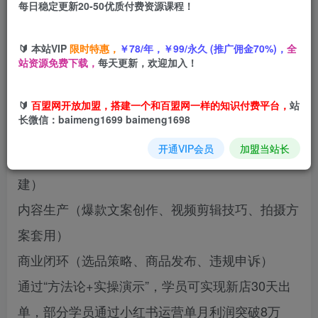
每日稳定更新20-50优质付费资源课程！
您当前未登录！建议登陆后购买，可保存购买订单
🔰 本站VIP
限时特惠，
￥78/年，￥99/永久 (推广佣金70%)，
全
站资源免费下载，
每天更新，欢迎加入！
本课程为小红书电商全链路运营课，聚焦“流量获
🔰
百盟网开放加盟，搭建一个和百盟网一样的知识付费平台，
站
取-内容生产-商业变现”三维体系，核心模块包括：
长微信：baimeng1699 baimeng1698
开通VIP会员
加盟当站长
流量运营（平台算法解析、搜索起号法、矩阵搭
建）
内容生产（爆款文案创作、视频剪辑技巧、拍摄方
案套用）
商业闭环（选品策略、商品发布、违规申诉）
通过“方法论+实操演示”，学员可实现新店30天出
单，部分学员通过小红书运营单月利润突破8万