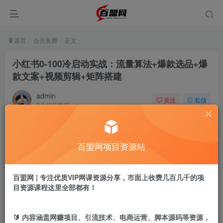
首页
会员免费
正文
小红书0-100冷启动实战：流量算法+爆款选品+爆
款文案+视频剪辑+矩阵搭建
admin
关注
私信
9个月前更新
304
20
付费阅读
百盟网项目资源站
小红书0-100冷启动实战：流量算法+爆款选品+爆款文案+视频剪辑+矩阵搭建
此内容为付费阅读，请付费后查看
9.9
百盟网 | 专注优质VIP网课资源分享，市面上收费几百几千的项
盟币
目资源课程这里全部都有！
免费
免费
年卡会员
永久会员
🔰 内容涵盖网赚项目、引流技术、电商运营、脚本源码等资源，
立即购买