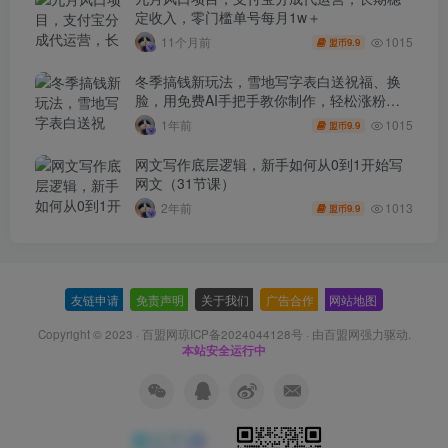
定收入，零门槛单号每月1w＋
1015
11个月前
9.9
盟币
冬季搞钱新玩法，雪地写字表白送祝福、换
脸，用免费AI手把手教你制作，轻松涨粉
3.5w，接单到手软
1015
1年前
9.9
盟币
网文写作底层逻辑，新手如何从0到1开始写
网文（31节课）
1013
2年前
9.9
盟币
友链申请
-
免责声明
-
关于我们
-
广告合作
-
网站地图
Copyright © 2023 ·
百盟网琼ICP备2024044128号
· 由
百盟网
强力驱动.
本站安全运行中