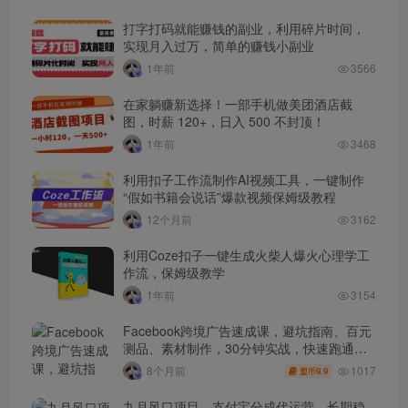
打字打码就能赚钱的副业，利用碎片时间，
实现月入过万，简单的赚钱小副业
1年前
3566
在家躺赚新选择！一部手机做美团酒店截
图，时薪 120+，日入 500 不封顶！
1年前
3468
利用扣子工作流制作AI视频工具，一键制作
“假如书籍会说话”爆款视频保姆级教程
12个月前
3162
利用Coze扣子一键生成火柴人爆火心理学工
作流，保姆级教学
1年前
3154
Facebook跨境广告速成课，避坑指南、百元
测品、素材制作，30分钟实战，快速跑通首
单出单
1017
8个月前
9.9
盟币
九月风口项目，支付宝分成代运营，长期稳