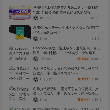
利用扣子工作流制作AI视频工具，一键制作
“假如书籍会说话”爆款视频保姆级教程
12个月前
3162
利用Coze扣子一键生成火柴人爆火心理学工
作流，保姆级教学
1年前
3154
Facebook跨境广告速成课，避坑指南、百元
测品、素材制作，30分钟实战，快速跑通首
单出单
1017
8个月前
9.9
盟币
九月风口项目，支付宝分成代运营，长期稳
定收入，零门槛单号每月1w＋
1015
11个月前
9.9
盟币
冬季搞钱新玩法，雪地写字表白送祝福、换
脸，用免费AI手把手教你制作，轻松涨粉
3.5w，接单到手软
1015
1年前
9.9
盟币
网文写作底层逻辑，新手如何从0到1开始写