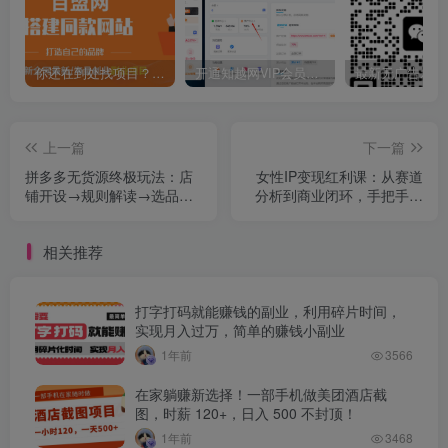
你还在到处找项目？还在当韭菜？我靠卖项目一个月收入5万+，曾经我也是个失败者。
开通知越网VIP会员，尊享全站资源免费下载，享70%的推广提成！！【限时五折优惠】
上一篇
下一篇
拼多多无货源终极玩法：店
女性IP变现红利课：从赛道
铺开设→规则解读→选品→
分析到商业闭环，手把手教
售后全链路,25节实操课
IP孵化，年利润100万
相关推荐
打字打码就能赚钱的副业，利用碎片时间，
实现月入过万，简单的赚钱小副业
1年前
3566
在家躺赚新选择！一部手机做美团酒店截
图，时薪 120+，日入 500 不封顶！
1年前
3468