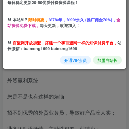
每日稳定更新20-50优质付费资源课程！
您当前未登录！建议登陆后购买，可保存购买订单
🔰 本站VIP
限时特惠，
￥78/年，￥99/永久 (推广佣金70%)，
全
站资源免费下载，
每天更新，欢迎加入！
外贸市场，同行分析，选品，营销，团队管理，企
🔰
百盟网开放加盟，搭建一个和百盟网一样的知识付费平台，
站
业文化打造构建企业体系，帮助企业拉伸业绩
长微信：baimeng1699 baimeng1698
开通VIP会员
加盟当站长
外贸八步法
外贸赢利系统
您是不是也有这样的烦恼
招不到优秀的外贸业务员，导致好产品没人卖；
业务团队没激情，主动性很差，业绩少；