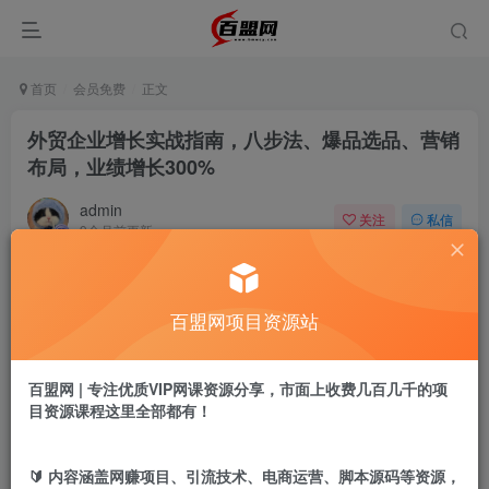
首页
会员免费
正文
外贸企业增长实战指南，八步法、爆品选品、营销
布局，业绩增长300%
admin
关注
私信
9个月前更新
527
0
付费阅读
百盟网项目资源站
外贸企业增长实战指南，八步法、爆品选品、营销布局，业绩增长300%
此内容为付费阅读，请付费后查看
9.9
百盟网 | 专注优质VIP网课资源分享，市面上收费几百几千的项
盟币
目资源课程这里全部都有！
免费
免费
年卡会员
永久会员
🔰 内容涵盖网赚项目、引流技术、电商运营、脚本源码等资源，
立即购买