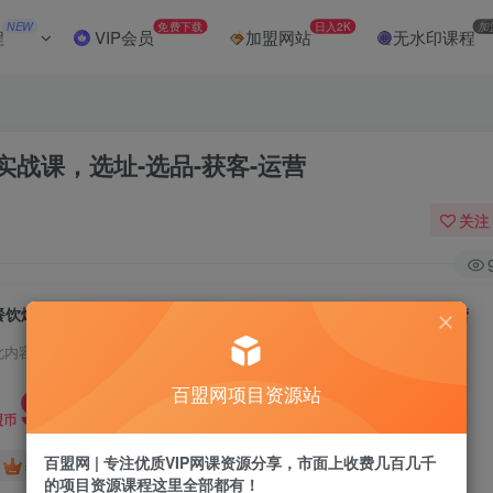
NEW
免费下载
日入2K
加
程
VIP会员
加盟网站
无水印课程
战课，选址-选品-获客-运营
关注
餐饮爆店闭环玩法，餐饮多平台线上运营实战课，选址-选品-获客-运营
此内容为付费阅读，请付费后查看
9.9
百盟网项目资源站
盟币
百盟网 | 专注优质VIP网课资源分享，市面上收费几百几千
免费
免费
年卡会员
永久会员
的项目资源课程这里全部都有！