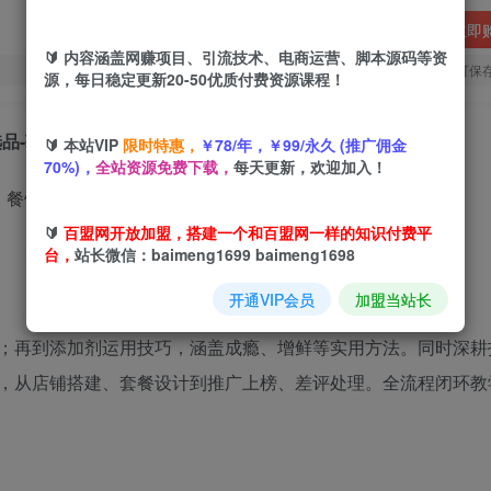
立即
🔰 内容涵盖网赚项目、引流技术、电商运营、脚本源码等资
您当前未登录！建议登陆后购买，可保
源，每日稳定更新20-50优质付费资源课程！
品-获客-运营
🔰 本站VIP
限时特惠，
￥78/年，￥99/永久 (推广佣金
70%)，
全站资源免费下载，
每天更新，欢迎加入！
🔰
百盟网开放加盟，搭建一个和百盟网一样的知识付费平
台，
站长微信：baimeng1699 baimeng1698
开通VIP会员
加盟当站长
；再到添加剂运用技巧，涵盖成瘾、增鲜等实用方法。同时深耕
，从店铺搭建、套餐设计到推广上榜、差评处理。全流程闭环教