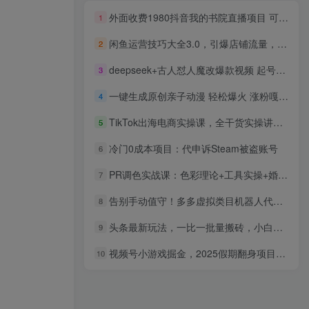
外面收费1980抖音我的书院直播项目 可虚拟人直播 实时互动直播（软件+教程)
1
闲鱼运营技巧大全3.0，引爆店铺流量，手把手教你玩转二手电商平台
2
deepseek+古人怼人魔改爆款视频 起号快 爆款多 每天五分钟 变现路子非常广 日入四位数 小白 宝妈 上班族副业 都可以轻松闭眼搞钱
3
一键生成原创亲子动漫 轻松爆火 涨粉嘎嘎猛多种变现方式 日入1000+
4
TikTok出海电商实操课，全干货实操讲解，手把手教你做好TK跨境电商
5
冷门0成本项目：代申诉Steam被盗账号
6
PR调色实战课：色彩理论+工具实操+婚礼医美/30+实操案例，月接单超2万
7
告别手动值守！多多虚拟类目机器人代运营，月赚 1-5W 有妙招
8
头条最新玩法，一比一批量搬砖，小白轻松日入1000+
9
视频号小游戏掘金，2025假期翻身项目不露脸，小白上手快
10