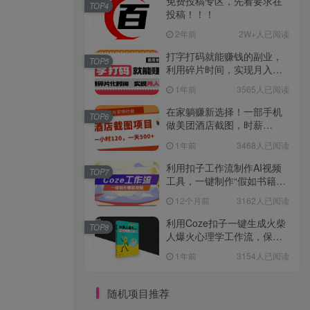
免费投稿专区，先看要求在
TOP4
投稿！！！
2年前
2W+人已阅读
打字打码就能赚钱的副业，
TOP5
利用碎片时间，实现月入过
万，简单的赚钱小副业
1年前
3565人已阅读
在家躺赚新选择！一部手机
TOP6
做美团酒店截图，时薪
120+，日入 500 不封顶！
1年前
3468人已阅读
利用扣子工作流制作AI视频
TOP7
工具，一键制作“假如书籍会
说话”爆款视频保姆级教程
12个月前
3162人已阅读
利用Coze扣子一键生成火柴
TOP8
人爆火心理学工作流，保姆
级教学
1年前
3154人已阅读
随机项目推荐