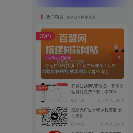
热门项目
免费分享网赚资讯
TOP1
15.9W+人已阅读
你还在到处找项目？还在当韭菜？我靠
卖项目一个月收入5万+，曾经我也...
开通知越网VIP会员，尊享全
TOP2
站资源免费下载，享70%的
推广提成！！【限时五折优
2年前
15.5W+人已阅读
惠】
最新无广告水印课程资源 长
TOP3
期更新
2年前
10W+人已阅读