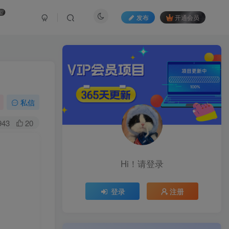
盟
发布
开通会员
私信
943
20
Hi！请登录
登录
注册