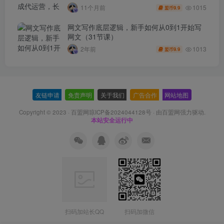
1015
11个月前
9.9
盟币
网文写作底层逻辑，新手如何从0到1开始写
网文（31节课）
1013
2年前
9.9
盟币
友链申请
-
免责声明
-
关于我们
-
广告合作
-
网站地图
Copyright © 2023 ·
百盟网琼ICP备2024044128号
· 由
百盟网
强力驱动.
本站安全运行中
扫码加站长QQ
扫码加微信