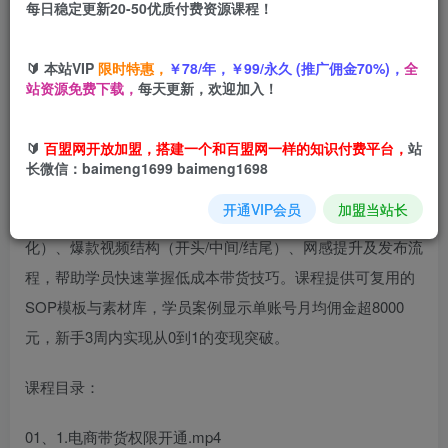
每日稳定更新20-50优质付费资源课程！
您当前未登录！建议登陆后购买，可保存购买订单
🔰 本站VIP
限时特惠，
￥78/年，￥99/永久 (推广佣金70%)，
全
站资源免费下载，
每天更新，欢迎加入！
本课程为抖音短视频切片混剪带货实战教学，专为新手设
🔰
百盟网开放加盟，搭建一个和百盟网一样的知识付费平台，
站
计，涵盖账号开通、素材获取、剪辑技巧、爆款框架、违规
长微信：baimeng1699 baimeng1698
规避及账号运营六大模块。通过40+节实操课程，系统讲解
开通VIP会员
加盟当站长
权限开通、商品挂车、混剪手法（如变速、画中画、字幕美
化）、爆款视频结构（开头/中间/结尾）、网感提升及发布流
程，帮助学员快速掌握低成本带货技巧。课程提供可复用的
SOP模板与素材库，学员案例显示单账号月均佣金超8000
元，新手3周内实现从0到1的变现突破。
课程目录：
01、1.电商带货权限开通.mp4