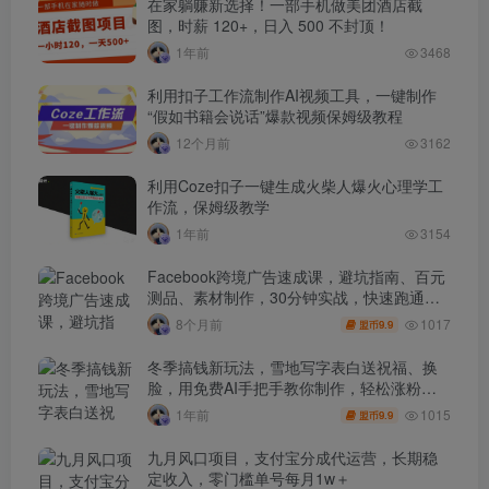
在家躺赚新选择！一部手机做美团酒店截
图，时薪 120+，日入 500 不封顶！
1年前
3468
利用扣子工作流制作AI视频工具，一键制作
“假如书籍会说话”爆款视频保姆级教程
12个月前
3162
利用Coze扣子一键生成火柴人爆火心理学工
作流，保姆级教学
1年前
3154
Facebook跨境广告速成课，避坑指南、百元
测品、素材制作，30分钟实战，快速跑通首
单出单
1017
8个月前
9.9
盟币
冬季搞钱新玩法，雪地写字表白送祝福、换
脸，用免费AI手把手教你制作，轻松涨粉
3.5w，接单到手软
1015
1年前
9.9
盟币
九月风口项目，支付宝分成代运营，长期稳
定收入，零门槛单号每月1w＋