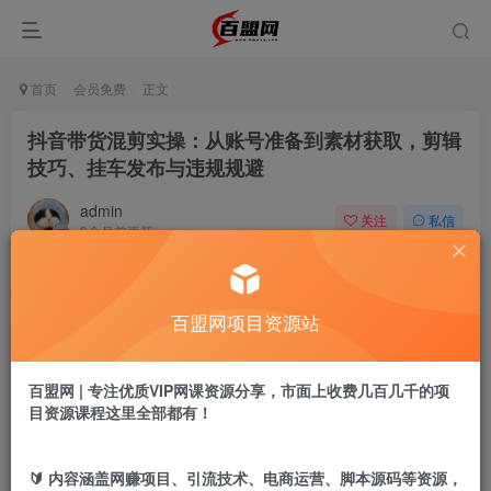
首页
会员免费
正文
抖音带货混剪实操：从账号准备到素材获取，剪辑
技巧、挂车发布与违规规避
admin
关注
私信
9个月前更新
308
20
付费阅读
百盟网项目资源站
抖音带货混剪实操：从账号准备到素材获取，剪辑技巧、挂车发布与违规规避
此内容为付费阅读，请付费后查看
9.9
百盟网 | 专注优质VIP网课资源分享，市面上收费几百几千的项
盟币
目资源课程这里全部都有！
免费
免费
年卡会员
永久会员
🔰 内容涵盖网赚项目、引流技术、电商运营、脚本源码等资源，
立即购买