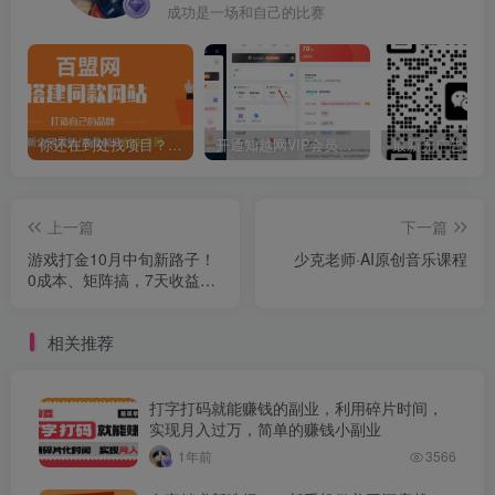
成功是一场和自己的比赛
你还在到处找项目？还在当韭菜？我靠卖项目一个月收入5万+，曾经我也是个失败者。
开通知越网VIP会员，尊享全站资源免费下载，享70%的推广提成！！【限时五折优惠】
上一篇
下一篇
游戏打金10月中旬新路子！
少克老师·AI原创音乐课程
0成本、矩阵搞，7天收益
6k+，亲测有效全程干货【揭
秘】
相关推荐
打字打码就能赚钱的副业，利用碎片时间，
实现月入过万，简单的赚钱小副业
1年前
3566