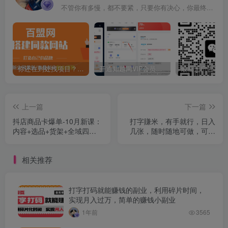
不管你有多慢，都不要紧，只要你有决心，你最终都会到达想去的地方
你还在到处找项目？还在当韭菜？我靠卖项目一个月收入5万+，曾经我也是个失败者。
开通知越网VIP会员，尊享全站资源免费下载，享70%的推广提成！！【限时五折优惠】
上一篇
下一篇
抖店商品卡爆单-10月新课：
打字賺米，有手就行，日入
内容+选品+货架+全域四频
几张，随时随地可做，可矩
共振，单店月入5w+
阵放大【揭秘】
相关推荐
打字打码就能赚钱的副业，利用碎片时间，
实现月入过万，简单的赚钱小副业
1年前
3565