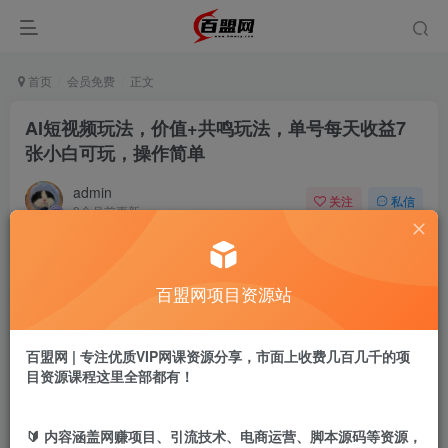
首页
会员免费
正文
AI短视频玩法，价值+共鸣玩法，单号每天收益7
张小白可玩，操作简单
admin
关注
私信
9个月前更新
423
0
付费阅读
百盟网项目资源站
AI短视频玩法，价值+共鸣玩法，单号每天收益7张小白可玩，操作简单
此内容为付费阅读，请付费后查看
9.9
百盟网 | 专注优质VIP网课资源分享，市面上收费几百几千的项
盟币
目资源课程这里全部都有！
免费
免费
年卡会员
永久会员
🔰 内容涵盖网赚项目、引流技术、电商运营、脚本源码等资源，
立即购买