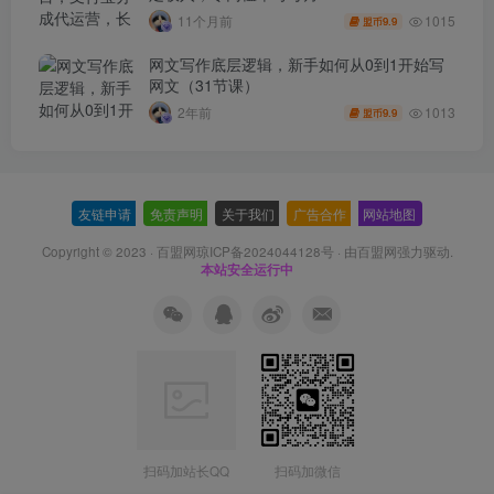
1015
11个月前
9.9
盟币
网文写作底层逻辑，新手如何从0到1开始写
网文（31节课）
1013
2年前
9.9
盟币
友链申请
-
免责声明
-
关于我们
-
广告合作
-
网站地图
Copyright © 2023 ·
百盟网琼ICP备2024044128号
· 由
百盟网
强力驱动.
本站安全运行中
扫码加站长QQ
扫码加微信