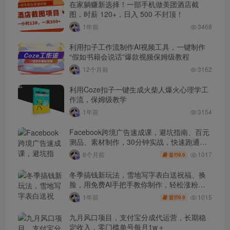
在家躺赚新选择！一部手机做美团酒店截
图，时薪 120+，日入 500 不封顶！
1年前
3468
利用扣子工作流制作AI视频工具，一键制作
“假如书籍会说话”爆款视频保姆级教程
12个月前
3162
利用Coze扣子一键生成火柴人爆火心理学工
作流，保姆级教学
1年前
3154
Facebook跨境广告速成课，避坑指南、百元
测品、素材制作，30分钟实战，快速跑通首
单出单
1017
8个月前
9.9
盟币
冬季搞钱新玩法，雪地写字表白送祝福、换
脸，用免费AI手把手教你制作，轻松涨粉
3.5w，接单到手软
1015
1年前
9.9
盟币
九月风口项目，支付宝分成代运营，长期稳
定收入，零门槛单号每月1w＋