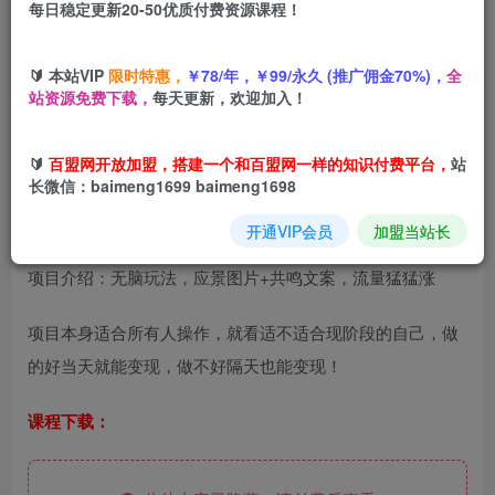
每日稳定更新20-50优质付费资源课程！
您当前未登录！建议登陆后购买，可保存购买订单
🔰 本站VIP
限时特惠，
￥78/年，￥99/永久 (推广佣金70%)，
全
站资源免费下载，
每天更新，欢迎加入！
AI短视频玩法，价值+共鸣玩法，单号每天收益7张小白可
玩，操作简单
🔰
百盟网开放加盟，搭建一个和百盟网一样的知识付费平台，
站
长微信：baimeng1699 baimeng1698
开通VIP会员
加盟当站长
项目介绍：无脑玩法，应景图片+共鸣文案，流量猛猛涨
项目本身适合所有人操作，就看适不适合现阶段的自己，做
的好当天就能变现，做不好隔天也能变现！
课程下载：