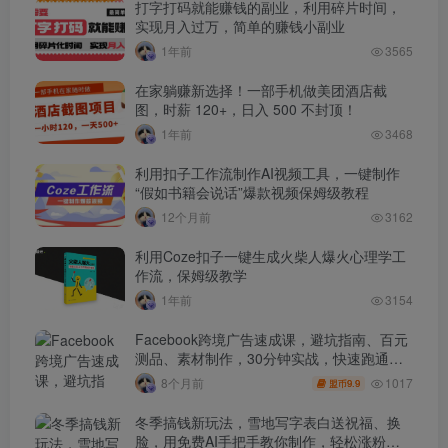
打字打码就能赚钱的副业，利用碎片时间，
实现月入过万，简单的赚钱小副业
1年前
3565
在家躺赚新选择！一部手机做美团酒店截
图，时薪 120+，日入 500 不封顶！
1年前
3468
利用扣子工作流制作AI视频工具，一键制作
“假如书籍会说话”爆款视频保姆级教程
12个月前
3162
利用Coze扣子一键生成火柴人爆火心理学工
作流，保姆级教学
1年前
3154
Facebook跨境广告速成课，避坑指南、百元
测品、素材制作，30分钟实战，快速跑通首
单出单
1017
8个月前
9.9
盟币
冬季搞钱新玩法，雪地写字表白送祝福、换
脸，用免费AI手把手教你制作，轻松涨粉