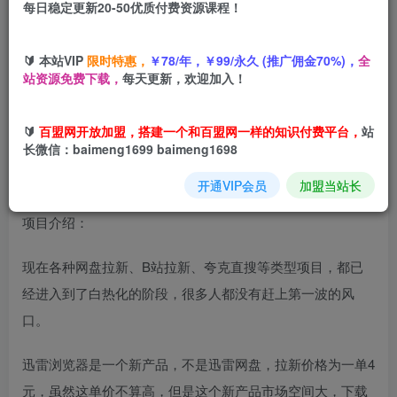
每日稳定更新20-50优质付费资源课程！
您当前未登录！建议登陆后购买，可保存购买订单
🔰 本站VIP
限时特惠，
￥78/年，￥99/永久 (推广佣金70%)，
全
站资源免费下载，
每天更新，欢迎加入！
迅雷浏览器拉新项目，全程实操干货，一单4米，新人简单上
手
🔰
百盟网开放加盟，搭建一个和百盟网一样的知识付费平台，
站
长微信：baimeng1699 baimeng1698
开通VIP会员
加盟当站长
项目介绍：
现在各种网盘拉新、B站拉新、夸克直搜等类型项目，都已
经进入到了白热化的阶段，很多人都没有赶上第一波的风
口。
迅雷浏览器是一个新产品，不是迅雷网盘，拉新价格为一单4
元，虽然这单价不算高，但是这个新产品市场空间大，下载