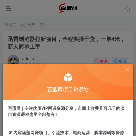
首页
会员免费
正文
迅雷浏览器拉新项目，全程实操干货，一单4米，
新人简单上手
admin
关注
私信
9个月前更新
290
8
付费阅读
百盟网项目资源站
迅雷浏览器拉新项目，全程实操干货，一单4米，新人简单上手
此内容为付费阅读，请付费后查看
9.9
百盟网 | 专注优质VIP网课资源分享，市面上收费几百几千的项
盟币
目资源课程这里全部都有！
免费
免费
年卡会员
永久会员
🔰 内容涵盖网赚项目、引流技术、电商运营、脚本源码等资源，
立即购买