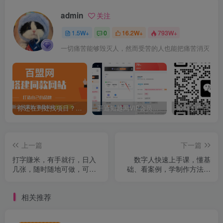
admin
关注
1.5W+
0
16.2W+
793W+
一切痛苦能够毁灭人，然而受苦的人也能把痛苦消灭
你还在到处找项目？还在当韭菜？我靠卖项目一个月收入5万+，曾经我也是个失败者。
开通知越网VIP会员，尊享全站资源免费下载，享70%的推广提成！！【限时五折优惠】
上一篇
下一篇
打字賺米，有手就行，日入
数字人快速上手课，懂基
几张，随时随地可做，可矩
础、看案例，学制作方法，
阵放大【揭秘】
掌握变现技巧
相关推荐