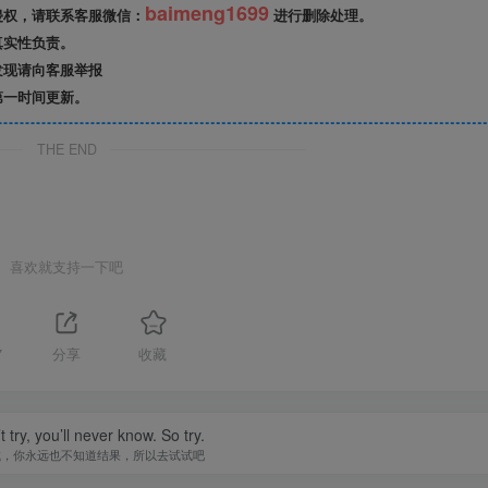
baimeng1699
侵权，请联系客服微信：
进行删除处理。
真实性负责。
发现请向客服举报
第一时间更新。
THE END
喜欢就支持一下吧
7
分享
收藏
t try, you’ll never know. So try.
试，你永远也不知道结果，所以去试试吧