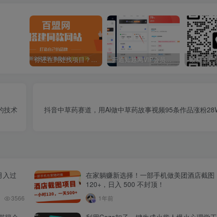
你还在到处找项目？还在当韭菜？我靠卖项目一个月收入5万+，曾经我也是个失败者。
开通知越网VIP会员，尊享全站资源免费下载，享70%的推广提成！！【限时五折优惠】
的技术
抖音中草药赛道，用Al做中草药故事视频95条作品涨粉2
月入过
在家躺赚新选择！一部手机做美团酒店截图
120+，日入 500 不封顶！
3566
1年前
书籍会
利用Coze扣子一键生成火柴人爆火心理学