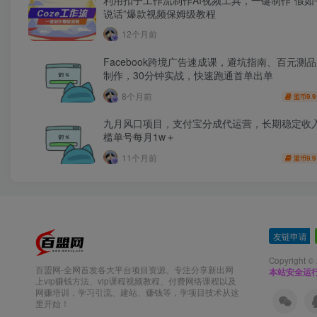
说话”爆款视频保姆级教程
12个月前
Facebook跨境广告速成课，避坑指南、百元测
制作，30分钟实战，快速跑通首单出单
8个月前
9.9
盟币
九月风口项目，支付宝分成代运营，长期稳定收
槛单号每月1w＋
11个月前
9.9
盟币
友链申请
-
Copyright ©
百盟网-全网首发各大平台项目资源、专注分享新出网
本站安全运
上vip赚钱方法、vip课程视频教程、付费网络课程以及
网赚培训，学习引流、建站、赚钱等，学项目技术从这
里开始！