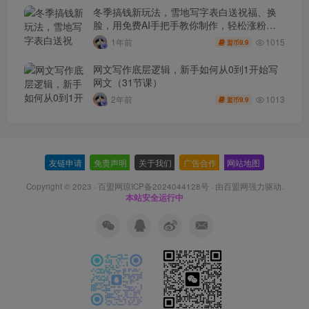
冬季搞钱新玩法，雪地写字表白送祝福、换
脸，用免费AI手把手教你制作，轻松涨粉
3.5w，接单到手软
1015
1年前
9.9
盟币
网文写作底层逻辑，新手如何从0到1开始写
网文（31节课）
1013
2年前
9.9
盟币
友链申请
-
免责声明
-
关于我们
-
广告合作
-
网站地图
Copyright © 2023 ·
百盟网琼ICP备2024044128号
· 由
百盟网
强力驱动.
本站安全运行中