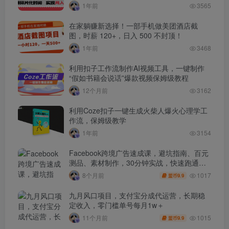
1年前
3565
在家躺赚新选择！一部手机做美团酒店截
图，时薪 120+，日入 500 不封顶！
1年前
3468
利用扣子工作流制作AI视频工具，一键制作
“假如书籍会说话”爆款视频保姆级教程
12个月前
3162
利用Coze扣子一键生成火柴人爆火心理学工
作流，保姆级教学
1年前
3154
Facebook跨境广告速成课，避坑指南、百元
测品、素材制作，30分钟实战，快速跑通首
单出单
1017
8个月前
9.9
盟币
九月风口项目，支付宝分成代运营，长期稳
定收入，零门槛单号每月1w＋
1015
11个月前
9.9
盟币