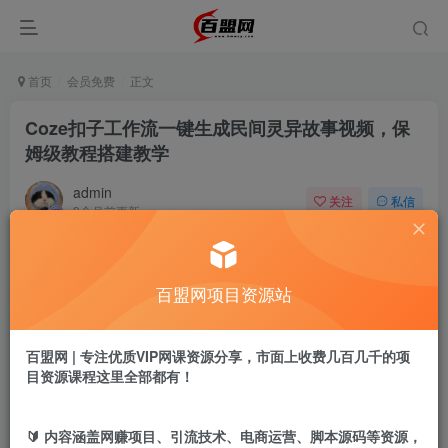
首页
会员免费
正文
Coze扣子工作流一键生成民间灵异故事视频，保
姆级教程搭建教学
admin
关注
私信
9个月前更新
929
12
付费阅读
百盟网项目资源站
Coze扣子工作流一键生成民间灵异故事视频，保姆级教程搭建教学
此内容为付费阅读，请付费后查看
9.9
百盟网 | 专注优质VIP网课资源分享，市面上收费几百几千的项
盟币
目资源课程这里全部都有！
免费
免费
年卡会员
永久会员
🔰 内容涵盖网赚项目、引流技术、电商运营、脚本源码等资源，
立即购买