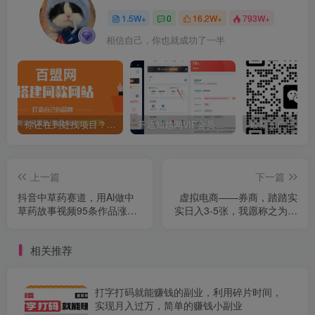
1.5W+
0
16.2W+
793W+
相信自己，你也就成功了一半
你还在到处找项目？还在当韭菜？我靠卖项目一个月收入5万+，曾经我也是个失败者。
开通知越网VIP会员，尊享全站资源免费下载，享70%的推广提成！！【限时五折优惠】
上一篇
下一篇
抖音中草药赛道，用Al做中
虚拟电商——券商，踏踏实
草药故事视频95条作品涨粉
实日入3-5张，我愿称之为强
28W，橱窗带货猛出单
大，小白可入
相关推荐
打字打码就能赚钱的副业，利用碎片时间，
实现月入过万，简单的赚钱小副业