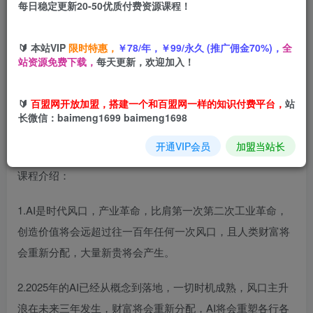
每日稳定更新20-50优质付费资源课程！
您当前未登录！建议登陆后购买，可保存购买订单
🔰 本站VIP
限时特惠，
￥78/年，￥99/永久 (推广佣金70%)，
全
站资源免费下载，
每天更新，欢迎加入！
Coze扣子工作流一键生成民间灵异故事视频，保姆级教程搭
建教学
🔰
百盟网开放加盟，搭建一个和百盟网一样的知识付费平台，
站
长微信：baimeng1699 baimeng1698
开通VIP会员
加盟当站长
课程介绍：
1.AI是时代风口，产业革命，比肩第一次第二次工业革命，
创造价值将会远超过往一百年任何一次风口，且人类财富将
会重新分配，大量新贵将会产生。
2.2025年的AI已经从概念到落地，一切时机成熟，风口主升
浪在未来三年发生，财富将会重新分配，AI将会重塑各行各