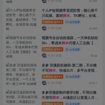
6个月前
184
个人IP短视频带货进阶营：随心推千
川实操、素材
脚本
、TK孵化，全域变
现
付费阅读
9.9
会员免费
盟币
6个月前
945
视频号全自动抢福袋，一天单机轻松
50+，零成本
脚本
代替人工去跑【揭
秘】
付费阅读
9.9
会员免费
盟币
6个月前
48
多参 宗漫剧实操班-第二期，不出镜
不写
脚本
、快速出片、多平台变现，
一个人就是一家工作室
付费阅读
9.9
会员免费
盟币
8个月前
611
多参宗漫剧制作教学2期，不用出镜
不用写
脚本
，AI漫剧正让普通人月入
5位数
付费阅读
9.9
会员免费
盟币