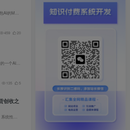
明是我的“操作封...
459
20
，而且不是以...
135
5
货创收之
课程简介 本课程是一套面向纯新手的“轻启动”短视频带货入门实操指南。课程以“一部手机”为核心工具，系统性地拆解了从个人品牌形象打造（朋友圈门面与规范发布）、主流平台（快手/抖音/小红...