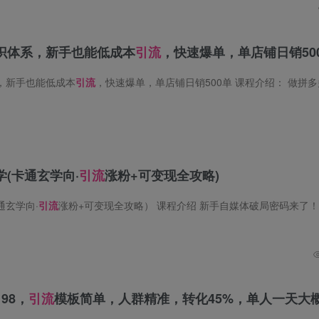
识体系，新手也能低成本
引流
，快速爆单，单店铺日销50
，新手也能低成本
引流
，快速爆单，单店铺日销500单 课程介绍： 做拼多多，免费流量少得可怜，想靠付费推广破局，却不敢轻易下手？新手入门付费推广
(卡通玄学向·
引流
涨粉+可变现全攻略)
通玄学向·
引流
涨粉+可变现全攻略） 课程介绍 新手自媒体破局密码来了！无需专业设计功底、不用大额投入，一套卡通玄学许愿壁纸池教程，手把手教你做
98，
引流
模板简单，人群精准，转化45%，单人一天大概