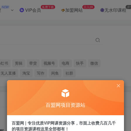
NEW
免费下载
日入2K
加
程
VIP会员
加盟网站
无水印课程
小红书
剪辑
带货
视频号
电商
快手
微信
无人直播
淘宝
写作
闲鱼
社群
百盟网项目资源站
百盟网 | 专注优质VIP网课资源分享，市面上收费几百几千
的项目资源课程这里全部都有！