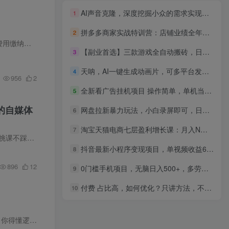
AI声音克隆，深度挖掘小众的需求实现月入过万
1
拼多多商家实战特训营：店铺业绩全年无淡季，年增长200%+单店年利润突破百万(26年1月更新
2
课程介绍： TikTok东南亚跨境从0-1认知实操课，平台认知、市场分析起步，详细拆解了从店铺注册、费用缴纳到后台设置的全流程。你将学到如何高效上架商品、设置定价与促销，并掌握通过“联盟营销...
【副业首选】三款游戏全自动搬砖，日入 1000+，长久稳定项目！
3
天呐，AI一键生成动画片，可多平台发布，小白轻松日入1000+
4
956
2
全新看广告挂机项目 操作简单，单机当天收益300+，体现当天到账，可矩阵操作
5
的自媒体
网盘拉新暴力玩法，小白录屏即可，日入1000千元不是梦
6
淘宝天猫电商七层盈利增长课：月入N万的爆款底层逻辑，提升销量
7
普通人设计。内容涵...
抖音最新小程序变现项目，单视频收益6w＋
8
896
12
0门槛手机项目，无脑日入500+，多劳多得，有手就行
9
付费 占比高，如何优化？只讲方法，不说废话，高效解决问题
10
2026年的知识付费赛道早已不是谁有内容谁就能赢的时代了。 今天想真正跑出来，光会讲课远远不够，你得懂逻辑、有人设、会
引流
、能交付，还得有一套能打胜仗的实战体系。