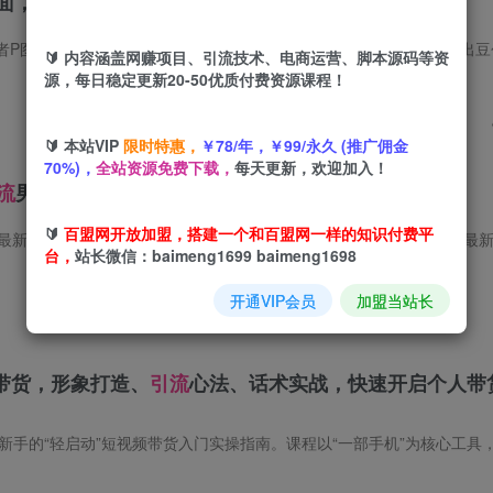
画面，王者P图新玩法，
引流
王者游戏粉变现
王者P图新玩法，
引流
王者游戏粉变现 课程介绍 家人们谁懂啊！刚摸索出豆包AI的MVP结算画面P图新玩法，成品一出来直接惊到拍桌——这哪是游戏结算页，分
🔰 内容涵盖网赚项目、引流技术、电商运营、脚本源码等资
源，每日稳定更新20-50优质付费资源课程！
🔰 本站VIP
限时特惠，
￥78/年，￥99/永久 (推广佣金
70%)，
全站资源免费下载，
每天更新，欢迎加入！
流
男粉最新玩法，每日引流100＋，变现路径多
🔰
百盟网开放加盟，搭建一个和百盟网一样的知识付费平
玩法，每日引流100＋，变现路径多 项目介绍： 该项目利用我们最新的一个AI技术生成美女相关的图文视频来进行一个引流变现同时变现手段比之前的要多
台，
站长微信：baimeng1699 baimeng1698
开通VIP会员
加盟当站长
带货，形象打造、
引流
心法、话术实战，快速开启个人带