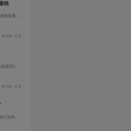
赚钱
课程简介 本课程《比高旅游培训》是一套聚焦于旅游行业线上获客与商业转化的实战培训体系。课程围绕旅游赛道核心逻辑展开，深入剖析行业特有的商业模式与用户决策路径，并通过实战教学分享两大...
409
6
低，一部手...
160
8
W
不知道怎么线上获客？尝...