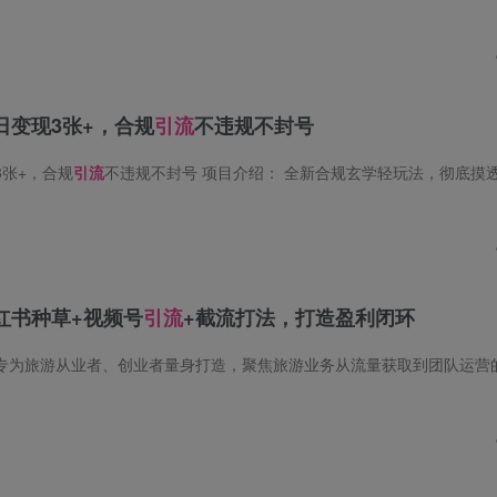
日变现3张+，合规
引流
不违规不封号
张+，合规
引流
不违规不封号 项目介绍： 全新合规玄学轻玩法，彻底摸透平台和法律规则，全程合规引流不违规不封号，小白零基础也能做，不用懂专业命理、
红书种草+视频号
引流
+截流打法，打造盈利闭环