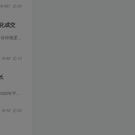
887
30
转化成交
2026年的知识付费赛道早已不是谁有内容谁就能赢的时代了。 今天想真正跑出来，光会讲课远远不够，你得懂逻辑、有人设、会
引流
、能交付，还得有一套能打胜仗的实战体系。
82
12
长
这是一门针对电商平台（如淘宝/天猫）新版“无界”推广工具的关键词高级操作实战课程。课程紧密围绕2026年平台算法，打破传统关键词布局的局限，系统教学如何在新品测试期、打标期、成长期和爆...
52
22