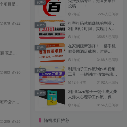
免费投稿专区，先看要求在
TOP4
的人群精准，转...
投稿！！！
2年前
2W+人已阅读
打字打码就能赚钱的副业，
976
22
TOP5
利用碎片时间，实现月入过
万，简单的赚钱小副业
1年前
3565人已阅读
在家躺赚新选择！一部手机
TOP6
做美团酒店截图，时薪
一个粉丝...
120+，日入 500 不封顶！
1年前
3468人已阅读
利用扣子工作流制作AI视频
TOP7
983
30
工具，一键制作“假如书籍会
说话”爆款视频保姆级教程
12个月前
3162人已阅读
利用Coze扣子一键生成火柴
TOP8
人爆火心理学工作流，保姆
本套从 0 到 1 做能变现的自媒体实战课程，专为自媒体新手打造，全程聚焦可落地的变现逻辑，从底层闭环设计到全链路运营全覆盖。课程教你精准挑选赛道、布局账号，掌握小红书爆款短视频 / 封面...
级教学
1年前
3154人已阅读
随机项目推荐
205
25