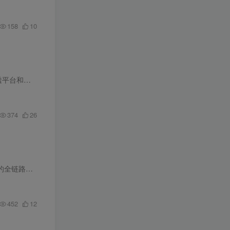
158
10
不用露脸、零...
374
26
本套旅游赛道实战培训课程，专为旅游从业者、创业者量身打造，聚焦旅游业务从流量获取到团队运营的全链路核心能力。课程先拆解旅游赛道底层逻辑，再传授小红书种草、视频号短视频两大流量秘籍，...
452
12